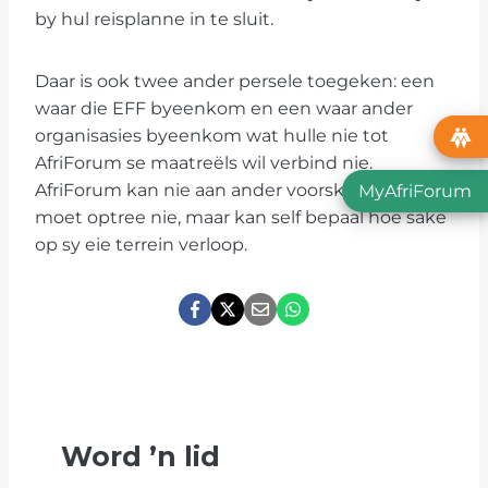
by hul reisplanne in te sluit.
Daar is ook twee ander persele toegeken: een
waar die EFF byeenkom en een waar ander
organisasies byeenkom wat hulle nie tot
AfriForum se maatreëls wil verbind nie.
AfriForum kan nie aan ander voorskryf hoe hulle
MyAfriForum
moet optree nie, maar kan self bepaal hoe sake
op sy eie terrein verloop.
Word
’
n lid