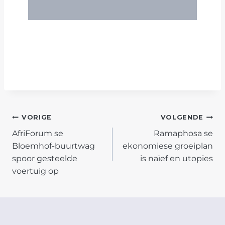
POST
VORIGE
VOLGENDE
AfriForum se
Ramaphosa se
NAVIGATION
Bloemhof-buurtwag
ekonomiese groeiplan
spoor gesteelde
is naïef en utopies
voertuig op