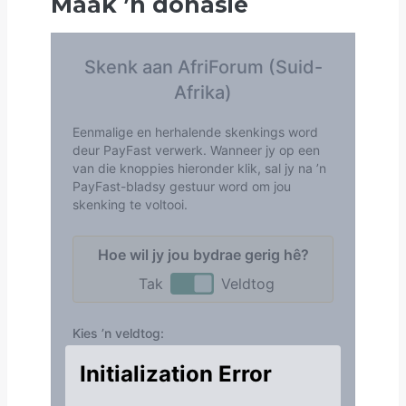
Maak
’
n donasie