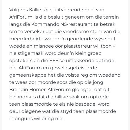
Volgens Kallie Kriel, uitvoerende hoof van
AfriForum, is die besluit geneem om die terrein
langs die Kommando N5-restaurant te betrek
om te verseker dat die vreedsame stem van die
meerderheid – wat op ’n geordende wyse hul
woede en misnoeë oor plaasterreur wil toon –
nie stilgemaak word deur ’n klein groep
opstokers en die EFF se uitlokkende optrede
nie. AfriForum en geweldsgeteisterde
gemeenskappe het die volste reg om woedend
te wees oor moorde soos die op die jong
Brendin Horner. AfriForum glo egter dat dit
belangrik is dat die billike saak om optrede
teen plaasmoorde te eis nie besoedel word
deur diegene wat die stryd teen plaasmoorde
in onguns wil bring nie.