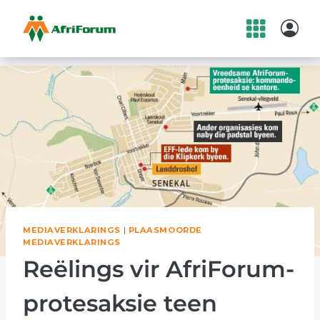
Skip
to
content
MEDIAVERKLARINGS
|
PLAASMOORDE
MEDIAVERKLARINGS
Reëlings vir AfriForum-
protesaksie teen