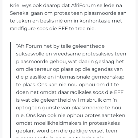
Kriel wys ook daarop dat AfriForum se lede na
Senekal gaan om protes teen plaasmoorde aan
te teken en beslis nié om in konfrontasie met
randfigure soos die EFF te tree nie.
“AfriForum het by talle geleenthede
suksesvolle en vreedsame protesaksies teen
plaasmoorde gehou, wat daarin geslaag het
om die terreur op plase op die agendas van
die plaaslike en internasionale gemeenskap
te plaas. Ons kan nie nou ophou om dit te
doen net omdat daar radikales soos die EFF
is wat die geleentheid wil misbruik om ’n
optog ten gunste van plaasmoorde te hou
nie. Ons kan ook nie ophou protes aanteken
omdat moeilikheidmakers in protesaksies
geplant word om die geldige verset teen