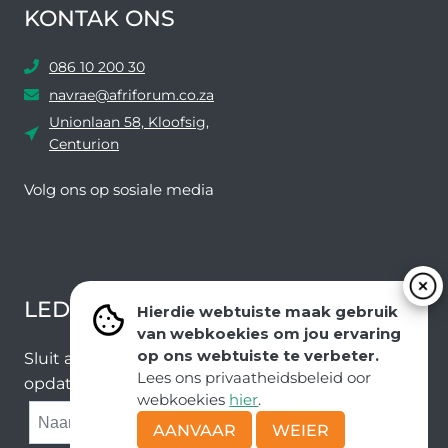
KONTAK ONS
086 10 200 30
navrae@afriforum.co.za
Unionlaan 58, Kloofsig,
Centurion
Volg ons ​​op sosiale media
Facebook
Twitter
YouTube
Instagram
LEDEVOORDELE NUUSBRIEF
Hierdie webtuiste maak gebruik
van webkoekies om jou ervaring
op ons webtuiste te verbeter.
Sluit aan by ons e-poslys om die nuutste nuus en
Lees ons privaatheidsbeleid oor
opdaterings van ons span te ontvang.
webkoekies
hier
.
SUBMIT
AANVAAR
WEIER