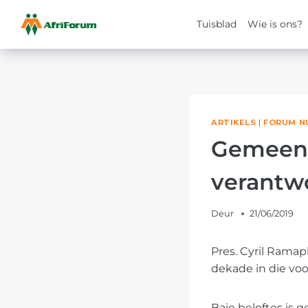
Tuisblad
Wie is ons?
Skip
to
content
ARTIKELS
|
FORUM N
Gemeens
verantwo
Deur
21/06/2019
Pres. Cyril Ramap
dekade in die voor
Baie beloftes is