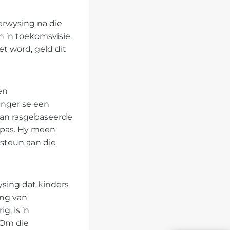
erwysing na die
n ’n toekomsvisie.
t word, geld dit
en
anger se een
 van rasgebaseerde
npas. Hy meen
steun aan die
sing dat kinders
ing van
, is ’n
 Om die