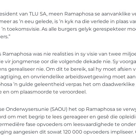
president van TLU SA, meen Ramaphosa se aanvanklike v
eer as ’n eeu gelede, is ’n kyk na die verlede in plaas va
 ’n toekomsvisie. As alle burgers gelyk gerespekteer moe
ers.”
s Ramaphosa was nie realisties in sy visie van twee miljo
 vir jongmense oor die volgende dekade nie. Sy voorg
ens gerealiseer nie. Om dit te bereik, sal hy moet afsien
gtiging, en onvriendelike arbeidswetgewing moet aa
hosa ’n gulde geleentheid verpas het om daadwerklike 
e en om plaasmoorde te veroordeel.
nse Onderwysersunie (SAOU) het op Ramaphosa se verwy
rd om met begrip te lees gereageer en gesê die opleid
ermediêre fase opvoeders om leesvaardighede te onderrig
aging aangesien dit sowat 120 000 opvoeders impliseer.