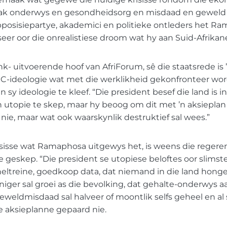
wak onderwys en gesondheidsorg en misdaad en geweld
Opposisiepartye, akademici en politieke ontleders het 
iseer oor die onrealistiese droom wat hy aan Suid-Afrikan
nk- uitvoerende hoof van AfriForum, sê die staatsrede is
C-ideologie wat met die werklikheid gekonfronteer wo
 sy ideologie te kleef. “Die president besef die land is in 
utopie te skep, maar hy beoog om dit met ’n aksieplan 
s nie, maar wat ook waarskynlik destruktief sal wees.”
risisse wat Ramaphosa uitgewys het, is weens die reger
ie geskep. “Die president se utopiese beloftes oor slims
eltreine, goedkoop data, dat niemand in die land honger 
iger sal groei as die bevolking, dat gehalte-onderwys aa
eweldmisdaad sal halveer of moontlik selfs geheel en al
se aksieplanne gepaard nie.