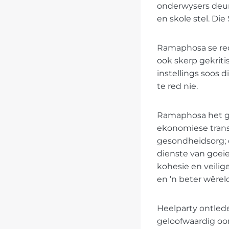
onderwysers deur
en skole stel. Di
Ramaphosa se redd
ook skerp gekrit
instellings soos 
te red nie.
Ramaphosa het ge
ekonomiese trans
gesondheidsorg; 
dienste van goei
kohesie en veilig
en ’n beter wêrel
Heelparty ontled
geloofwaardig oor