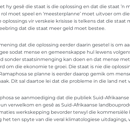
et hy gesê die staat is die oplossing en dat die staat ’n 
 rol moet speel en ‘meesterplanne’ moet uitvoer om di
 oplossings vir verskeie krisisse is telkens dat die staa
eebring dat die staat meer geld moet bestee.
 mening dat die oplossing eerder daarin gesetel is om 
e gee sodat mense en gemeenskappe hul lewens volgen
heid sonder staatsinmenging kan doen en dat mense me
d om die ekonomie te groei. Die staat is nie die oplossi
Ramaphosa se planne is eerder daarop gemik om mense
aak. Dit sal daartoe lei dat die probleme in die land net 
hosa se aanmoediging dat die publiek Suid-Afrikaans
eun verwelkom en gesê as Suid-Afrikaanse landboupro
tomaties werkskepping bevorder terwyl die kommersiële 
 het ten spyte van die veral klimatologiese uitdagings,