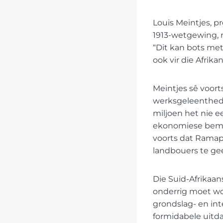
Louis Meintjes, 
1913-wetgewing, m
“Dit kan bots met
ook vir die Afrikan
Meintjes sê voort
werksgeleenthede
miljoen het nie e
ekonomiese bema
voorts dat Ramap
landbouers te ge
Die Suid-Afrikaa
onderrig moet wo
grondslag- en int
formidabele uitd