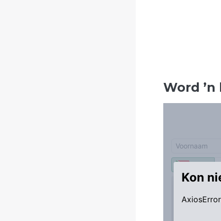
Word
’
n 