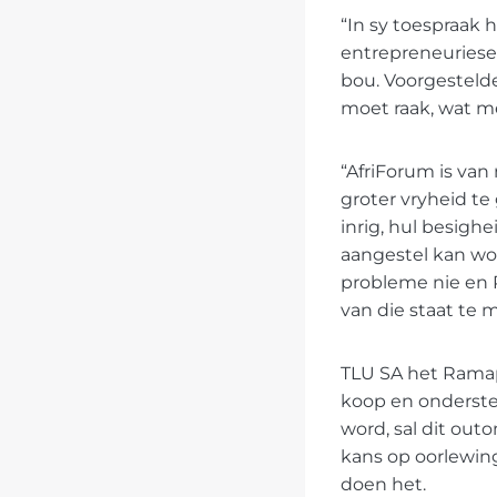
“In sy toespraak h
entrepreneuriese
bou. Voorgestelde
moet raak, wat m
“AfriForum is van
groter vryheid t
inrig, hul besig
aangestel kan wor
probleme nie en 
van die staat te m
TLU SA het Ramap
koop en onderst
word, sal dit ou
kans op oorlewing
doen het.