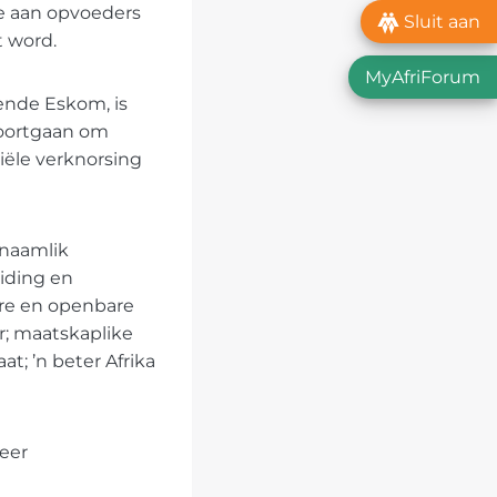
e aan opvoeders
Sluit aan
t word.
MyAfriForum
ende Eskom, is
voortgaan om
siële verknorsing
 naamlik
iding en
are en openbare
r; maatskaplike
t; ’n beter Afrika
eer