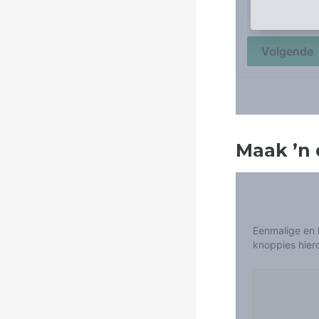
Maak
’
n 