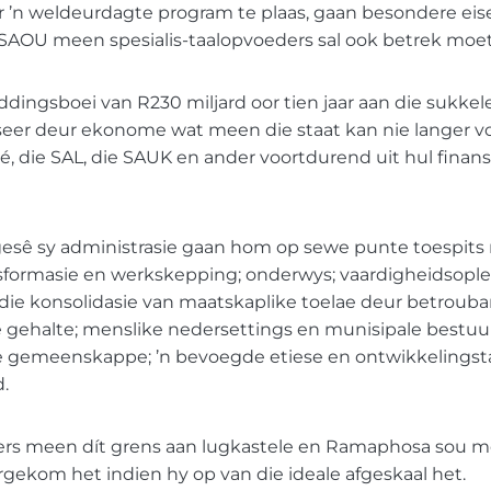
 ’n weldeurdagte program te plaas, gaan besondere eis
e SAOU meen spesialis-taalopvoeders sal ook betrek moe
ingsboei van R230 miljard oor tien jaar aan die sukkel
iseer deur ekonome wat meen die staat kan nie langer 
dié, die SAL, die SAUK en ander voortdurend uit hul finan
sê sy administrasie gaan hom op sewe punte toespits
formasie en werkskepping; onderwys; vaardigheidsople
die konsolidasie van maatskaplike toelae deur betroub
e gehalte; menslike nedersettings en munisipale bestuu
e gemeenskappe; ’n bevoegde etiese en ontwikkelingstaa
d.
ers meen dít grens aan lugkastele en Ramaphosa sou m
gekom het indien hy op van die ideale afgeskaal het.