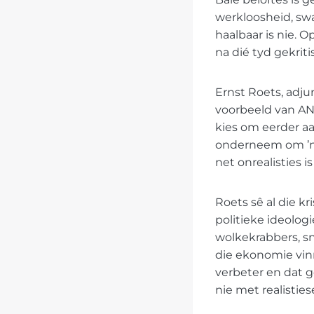
werkloosheid, s
haalbaar is nie. 
na dié tyd gekrit
Ernst Roets, adju
voorbeeld van AN
kies om eerder aan
onderneem om ’n 
net onrealisties i
Roets sê al die k
politieke ideolog
wolkekrabbers, sn
die ekonomie vinn
verbeter en dat g
nie met realistie