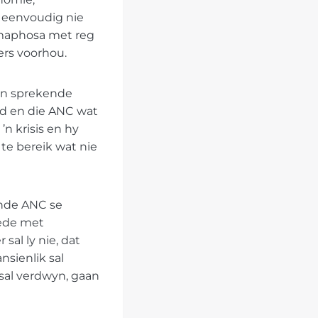
 eenvoudig nie
Ramaphosa met reg
ers voorhou.
 ’n sprekende
rd en die ANC wat
’n krisis en hy
te bereik wat nie
ende ANC se
tede met
sal ly nie, dat
nsienlik sal
 sal verdwyn, gaan