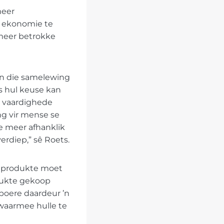
meer
e ekonomie te
t meer betrokke
aan die samelewing
s hul keuse kan
t vaardighede
ng vir mense se
 meer afhanklik
verdiep,” sê Roets.
e produkte moet
dukte gekoop
boere daardeur ’n
 waarmee hulle te