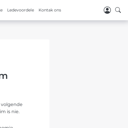
ke
Ledevoordele
Kontak ons
em
ie volgende
m is nie.
nomie,