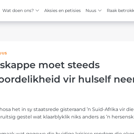
Wat doen ons?
Aksies en petisies
Nuus
Raak betrok
UUS
kappe moet steeds
ordelikheid vir hulself ne
hosa het in sy staatsrede gisteraand ’n Suid-Afrika vir d
uitsig gestel wat klaarblyklik niks anders as ’n hersenski
 gemaak wat gegewe die huidige krisisse rondom die eko