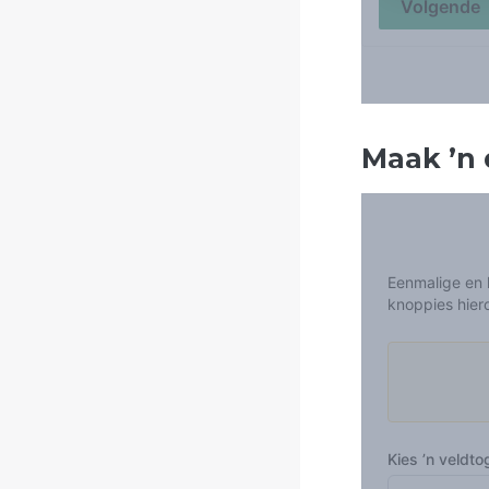
Maak
’
n 