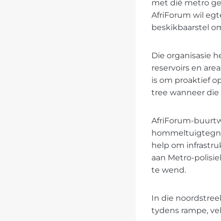
met dié metro ge
AfriForum wil eg
beskikbaarstel om
Die organisasie h
reservoirs en are
is om proaktief o
tree wanneer die 
AfriForum-buurtw
hommeltuigtegnol
help om infrastru
aan Metro-polisi
te wend.
In die noordstre
tydens rampe, ve