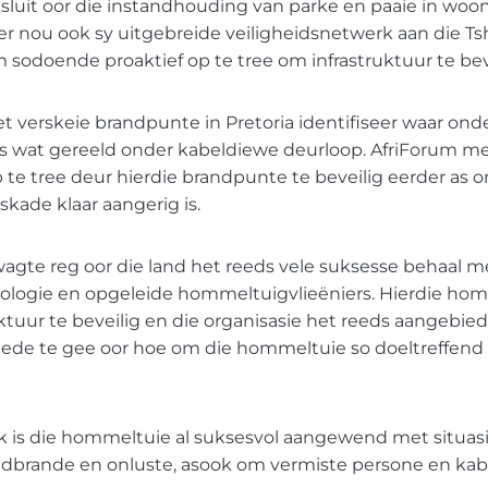
sluit oor die instandhouding van parke en paaie in woo
ter nou ook sy uitgebreide veiligheidsnetwerk aan die 
 sodoende proaktief op te tree om infrastruktuur te beve
et verskeie brandpunte in Pretoria identifiseer waar onde
as wat gereeld onder kabeldiewe deurloop. AfriForum me
p te tree deur hierdie brandpunte te beveilig eerder as o
skade klaar aangerig is.
agte reg oor die land het reeds vele suksesse behaal m
ogie en opgeleide hommeltuigvlieëniers. Hierdie hom
ktuur te beveilig en die organisasie het reeds aangebie
elede te gee oor hoe om die hommeltuie so doeltreffend
ek is die hommeltuie al suksesvol aangewend met situas
ldbrande en onluste, asook om vermiste persone en kab