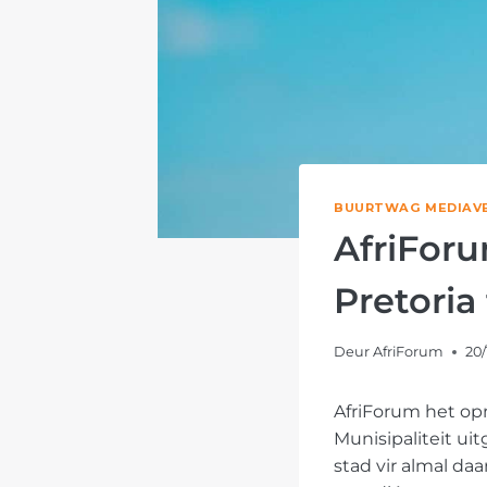
BUURTWAG MEDIAV
AfriForu
Pretoria 
Deur
AfriForum
20/
AfriForum het op
Munisipaliteit ui
stad vir almal da