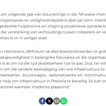
 om volgende jaar vier steunkringe in die Tshwane-metr
organisasies en veiligheidrolspelers deel sal vorm. Hierd
gedeelde hulpbronne en inligting proaktiewe optrede b
 die versterking van verhoudings tussen rolspelers en ve
es is vir ’n veiliger stad.
n Hemmens, AfriForum se distrikskoördineerder vir grot
kapsveiligheid ’n belangrike fokusarea vir die organisasi
is as om ná die tyd skadebeheer toe te pas. Dus, ter wil
om die verdere beskadiging van ons infrastruktuur te 
heerkamer, -buurtwagte, -radionetwerke en -hommeltu
help om infrastruktuur in Pretoria te beveilig. Só kan 
 versnel wanneer insidente plaasvind.”