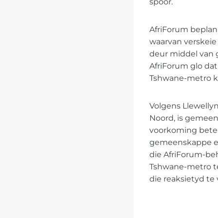
spoor.
AfriForum beplan
waarvan verskeie 
deur middel van 
AfriForum glo dat
Tshwane-metro kriti
Volgens Llewellyn
Noord, is gemeens
voorkoming beter 
gemeenskappe en 
die AfriForum-be
Tshwane-metro te 
die reaksietyd te