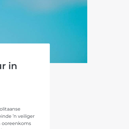
r in
olitaanse
nde ’n veiliger
 ’n ooreenkoms