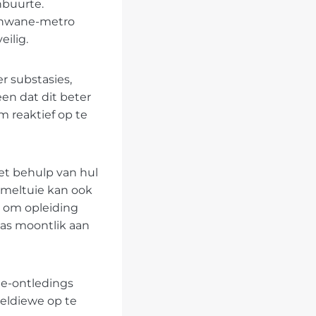
nbuurte.
Tshwane-metro
ilig.
r substasies,
en dat dit beter
m reaktief op te
et behulp van hul
meltuie kan ook
d om opleiding
 as moontlik aan
ie-ontledings
eldiewe op te