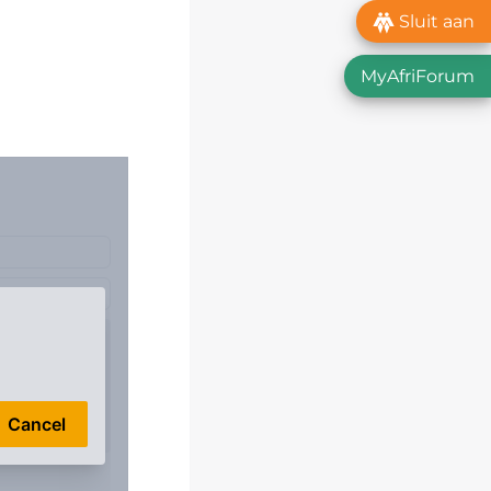
Sluit aan
MyAfriForum