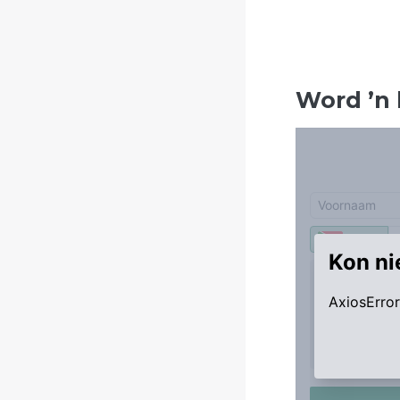
Word
’
n 