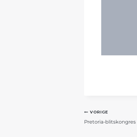
POST
VORIGE
Pretoria-blitskongres
NAVIGATIO