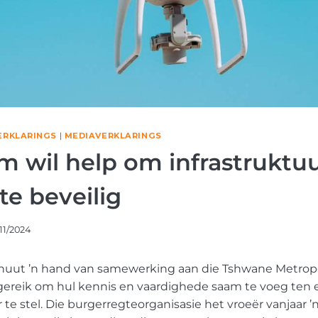
ERKLARINGS
|
MEDIAVERKLARINGS
m wil help om infrastruktuu
te beveilig
11/2024
nuut ’n hand van samewerking aan die Tshwane Metrop
tgereik om hul kennis en vaardighede saam te voeg ten ei
ar te stel. Die burgerregteorganisasie het vroeër vanjaar