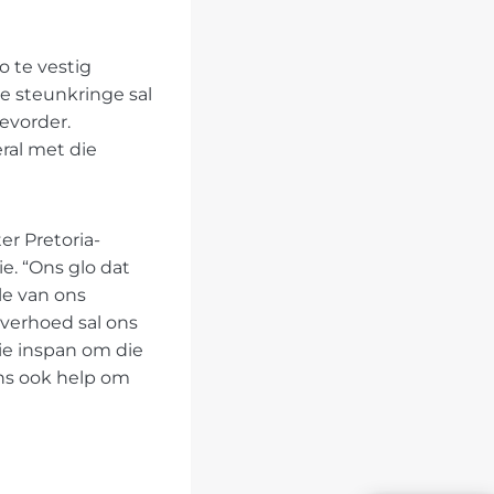
o te vestig
ie steunkringe sal
evorder.
ral met die
er Pretoria-
e. “Ons glo dat
le van ons
verhoed sal ons
ie inspan om die
ons ook help om