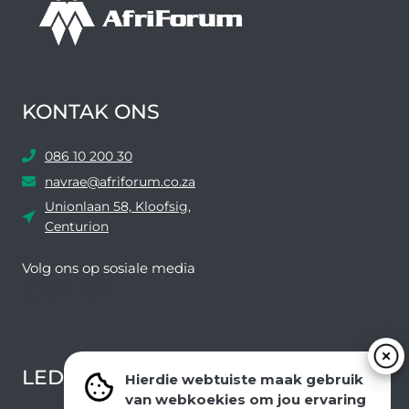
KONTAK ONS
086 10 200 30
navrae@afriforum.co.za
Unionlaan 58, Kloofsig,
Centurion
Volg ons ​​op sosiale media
Facebook
Twitter
YouTube
Instagram
LEDEVOORDELE NUUSBRIEF
Hierdie webtuiste maak gebruik
van webkoekies om jou ervaring