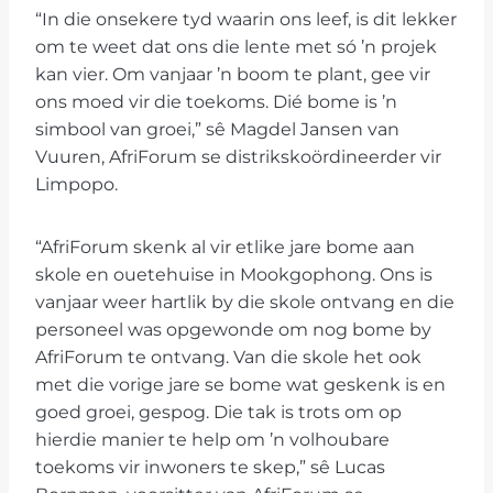
“In die onsekere tyd waarin ons leef, is dit lekker
om te weet dat ons die lente met só ’n projek
kan vier. Om vanjaar ’n boom te plant, gee vir
ons moed vir die toekoms. Dié bome is ’n
simbool van groei,” sê Magdel Jansen van
Vuuren, AfriForum se distrikskoördineerder vir
Limpopo.
“AfriForum skenk al vir etlike jare bome aan
skole en ouetehuise in Mookgophong. Ons is
vanjaar weer hartlik by die skole ontvang en die
personeel was opgewonde om nog bome by
AfriForum te ontvang. Van die skole het ook
met die vorige jare se bome wat geskenk is en
goed groei, gespog. Die tak is trots om op
hierdie manier te help om ’n volhoubare
toekoms vir inwoners te skep,” sê Lucas