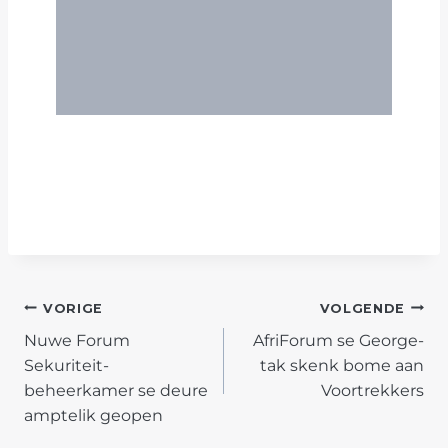
POST
VORIGE
VOLGENDE
Nuwe Forum
AfriForum se George-
NAVIGATION
Sekuriteit-
tak skenk bome aan
beheerkamer se deure
Voortrekkers
amptelik geopen