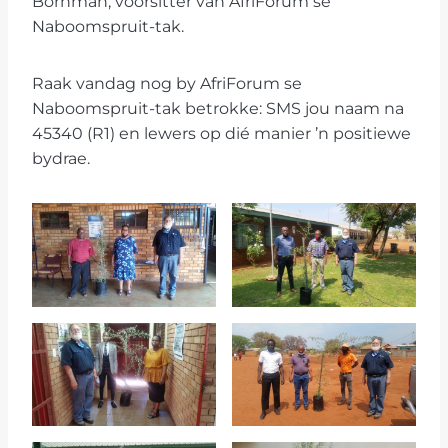
Bornman, voorsitter van AfriForum se
Naboomspruit-tak.
Raak vandag nog by AfriForum se
Naboomspruit-tak betrokke: SMS jou naam na
45340 (R1) en lewers op dié manier ’n positiewe
bydrae.