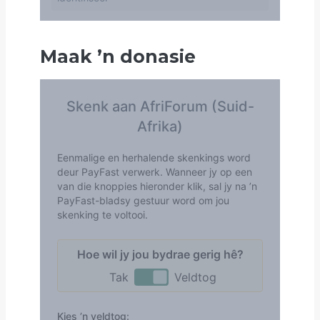
Maak
’
n donasie