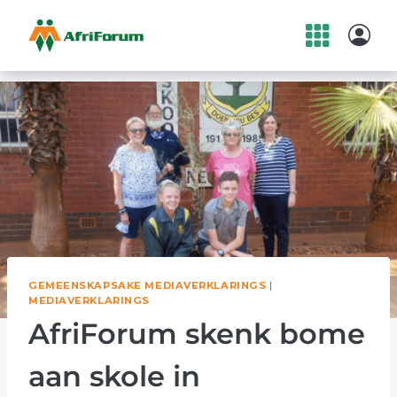
Skip
to
content
GEMEENSKAPSAKE MEDIAVERKLARINGS
|
MEDIAVERKLARINGS
AfriForum skenk bome
aan skole in