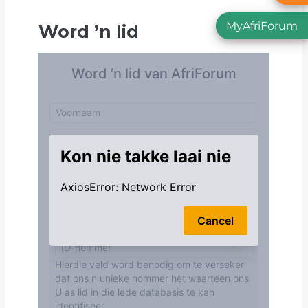
MyAfriForum
Word
’
n lid