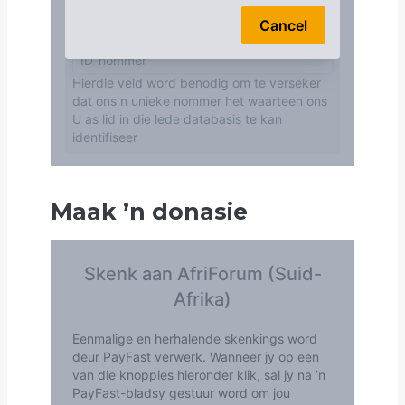
Maak
’
n donasie