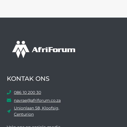
KONTAK ONS
086 10 200 30
navrae@afriforum.co.za
Unionlaan 58, Kloofsig,
Centurion