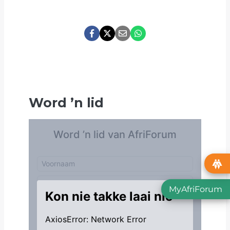
Word
’
n lid
MyAfriForum