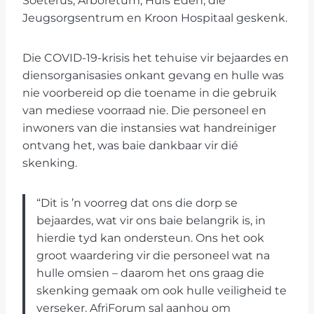
Soeterus, Arboretum, Huis Eden, die
Jeugsorgsentrum en Kroon Hospitaal geskenk.
Die COVID-19-krisis het tehuise vir bejaardes en
diensorganisasies onkant gevang en hulle was
nie voorbereid op die toename in die gebruik
van mediese voorraad nie. Die personeel en
inwoners van die instansies wat handreiniger
ontvang het, was baie dankbaar vir dié
skenking.
“Dit is ’n voorreg dat ons die dorp se
bejaardes, wat vir ons baie belangrik is, in
hierdie tyd kan ondersteun. Ons het ook
groot waardering vir die personeel wat na
hulle omsien – daarom het ons graag die
skenking gemaak om ook hulle veiligheid te
verseker. AfriForum sal aanhou om