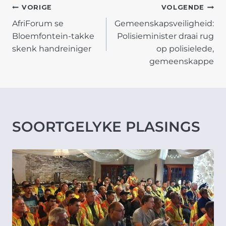
POST
VORIGE
VOLGENDE
AfriForum se
Gemeenskapsveiligheid:
NAVIGATION
Bloemfontein-takke
Polisieminister draai rug
skenk handreiniger
op polisielede,
gemeenskappe
SOORTGELYKE PLASINGS