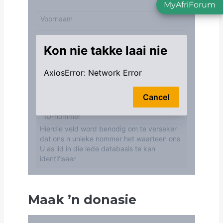
MyAfriForum
Maak
’
n donasie