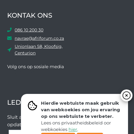
KONTAK ONS
086 10 200 30
navrae@afriforum.co.za
Unionlaan 58, Kloofsig,
Centurion
Volg ons ​​op sosiale media
Facebook
Twitter
YouTube
Instagram
LEDEVOORDELE NUUSBRIEF
Hierdie webtuiste maak gebruik
van webkoekies om jou ervaring
op ons webtuiste te verbeter.
Sluit aan by ons e-poslys om die nuutste nuus en
Lees ons privaatheidsbeleid oor
opdaterings van ons span te ontvang.
webkoekies
hier
.