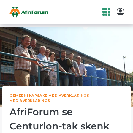
Skip
to
content
GEMEENSKAPSAKE MEDIAVERKLARINGS
|
MEDIAVERKLARINGS
AfriForum se
Centurion-tak skenk