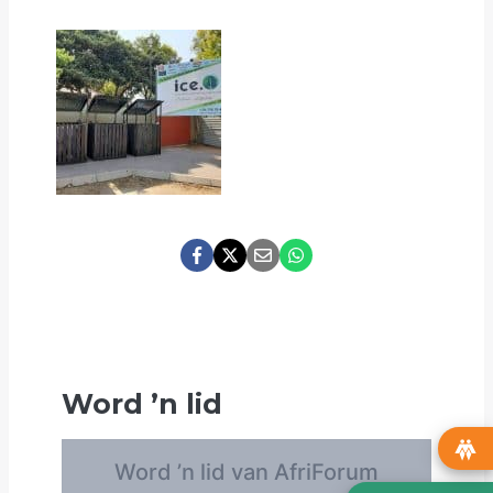
Word
’
n lid