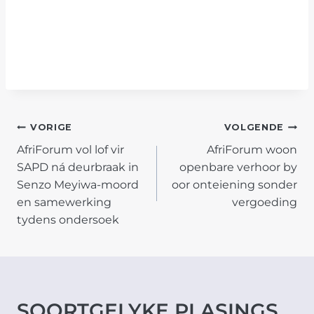
POST
VORIGE
VOLGENDE
AfriForum vol lof vir
AfriForum woon
NAVIGATION
SAPD ná deurbraak in
openbare verhoor by
Senzo Meyiwa-moord
oor onteiening sonder
en samewerking
vergoeding
tydens ondersoek
SOORTGELYKE PLASINGS