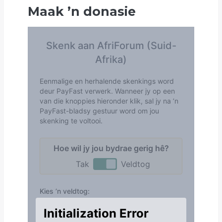
Maak
’
n donasie