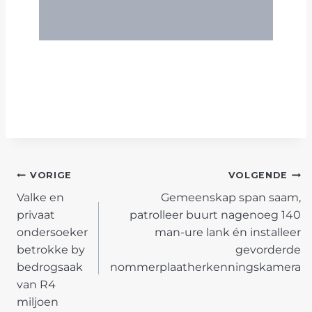
POST
VORIGE
VOLGENDE
Valke en
Gemeenskap span saam,
NAVIGATION
privaat
patrolleer buurt nagenoeg 140
ondersoeker
man-ure lank én installeer
betrokke by
gevorderde
bedrogsaak
nommerplaatherkenningskamera
van R4
miljoen