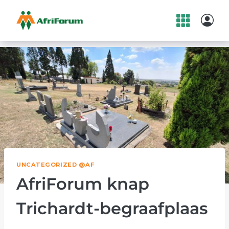
Skip
to
content
UNCATEGORIZED @AF
AfriForum knap
Trichardt-begraafplaas