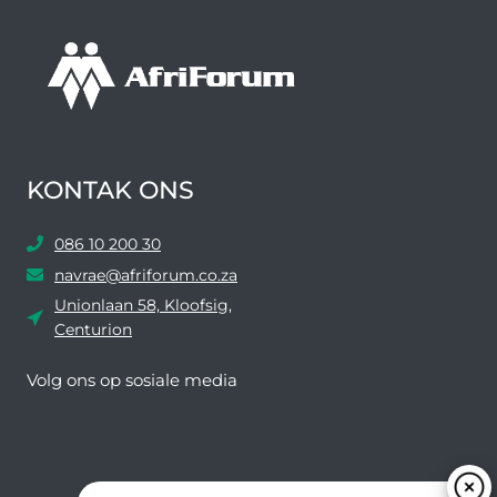
KONTAK ONS
086 10 200 30
navrae@afriforum.co.za
Unionlaan 58, Kloofsig,
Centurion
Volg ons ​​op sosiale media
Facebook
Twitter
YouTube
Instagram