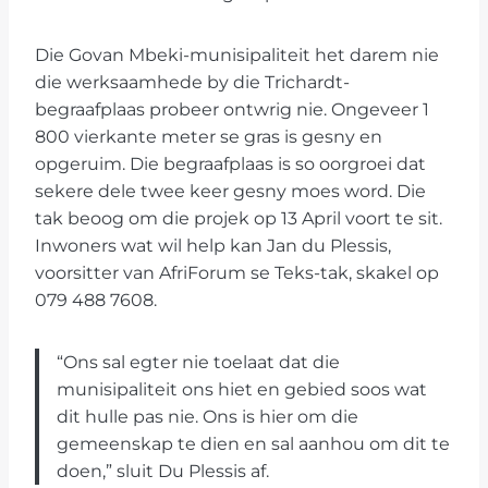
Die Govan Mbeki-munisipaliteit het darem nie
die werksaamhede by die Trichardt-
begraafplaas probeer ontwrig nie. Ongeveer 1
800 vierkante meter se gras is gesny en
opgeruim. Die begraafplaas is so oorgroei dat
sekere dele twee keer gesny moes word. Die
tak beoog om die projek op 13 April voort te sit.
Inwoners wat wil help kan Jan du Plessis,
voorsitter van AfriForum se Teks-tak, skakel op
079 488 7608.
“Ons sal egter nie toelaat dat die
munisipaliteit ons hiet en gebied soos wat
dit hulle pas nie. Ons is hier om die
gemeenskap te dien en sal aanhou om dit te
doen,” sluit Du Plessis af.