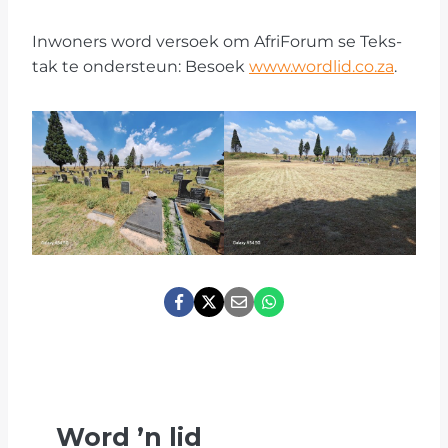
Inwoners word versoek om AfriForum se Teks-
tak te ondersteun: Besoek
www.wordlid.co.za
.
Word
’
n lid