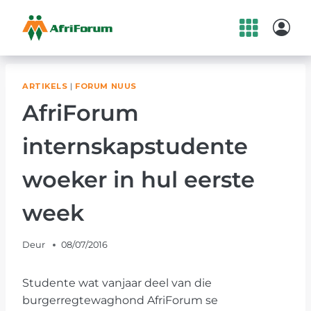
Skip
to
content
ARTIKELS
|
FORUM NUUS
AfriForum
internskapstudente
woeker in hul eerste
week
Deur
08/07/2016
Studente wat vanjaar deel van die
burgerregtewaghond AfriForum se