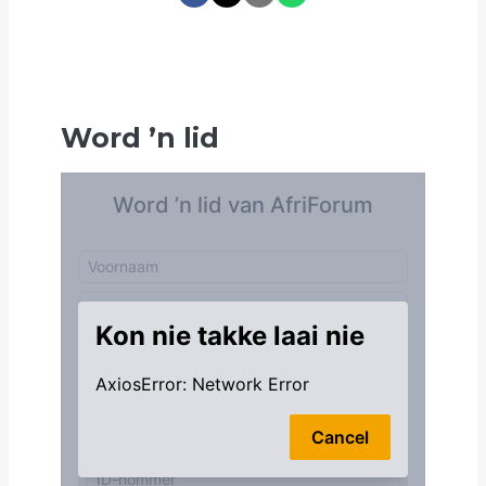
Word
’
n lid