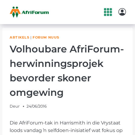
Skip
to
content
ARTIKELS
|
FORUM NUUS
Volhoubare AfriForum-
herwinningsprojek
bevorder skoner
omgewing
Deur
24/06/2016
Die AfriForum-tak in Harrismith in die Vrystaat
loods vandag ŉ selfdoen-inisiatief wat fokus op