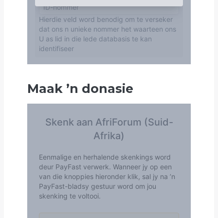
Maak
’
n donasie