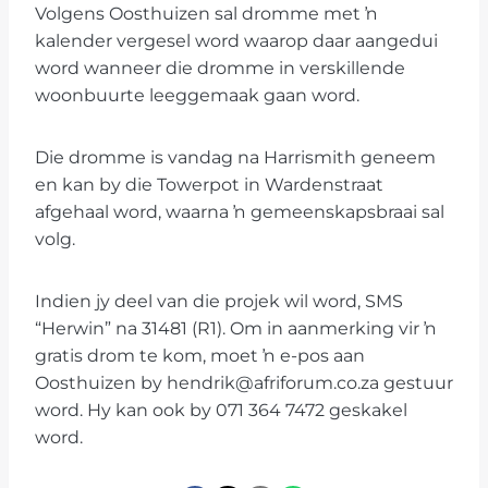
Volgens Oosthuizen sal dromme met ŉ
kalender vergesel word waarop daar aangedui
word wanneer die dromme in verskillende
woonbuurte leeggemaak gaan word.
Die dromme is vandag na Harrismith geneem
en kan by die Towerpot in Wardenstraat
afgehaal word, waarna ŉ gemeenskapsbraai sal
volg.
Indien jy deel van die projek wil word, SMS
“Herwin” na 31481 (R1). Om in aanmerking vir ŉ
gratis drom te kom, moet ŉ e-pos aan
Oosthuizen by hendrik@afriforum.co.za gestuur
word. Hy kan ook by 071 364 7472 geskakel
word.