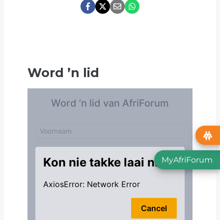
Word
’
n lid
MyAfriForum