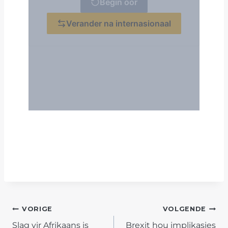
POST
VORIGE
VOLGENDE
Slag vir Afrikaans is
Brexit hou implikasies