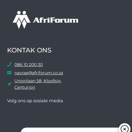
KONTAK ONS
086 10 200 30
navrae@afriforum.co.za
Unionlaan 58, Kloofsig,
Centurion
Volg ons ​​op sosiale media
Facebook
Twitter
YouTube
Instagram