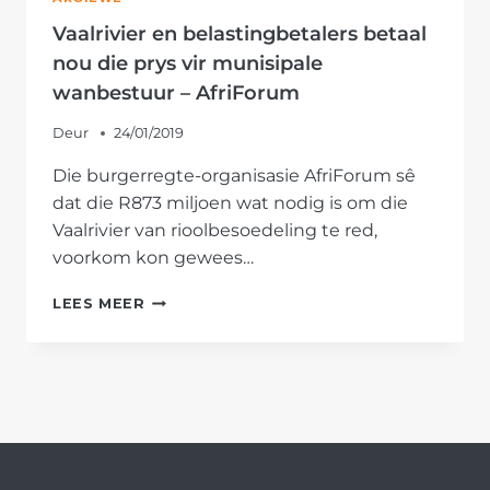
Vaalrivier en belastingbetalers betaal
nou die prys vir munisipale
wanbestuur – AfriForum
Deur
24/01/2019
Die burgerregte-organisasie AfriForum sê
dat die R873 miljoen wat nodig is om die
Vaalrivier van rioolbesoedeling te red,
voorkom kon gewees…
VAALRIVIER
LEES MEER
EN
BELASTINGBETALERS
BETAAL
NOU
DIE
PRYS
VIR
MUNISIPALE