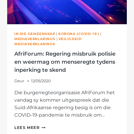
IN DIE GEMEENSKAP
|
KORONA (COVID-19 )
|
MEDIAVERKLARINGS
|
VEILIGHEID
MEDIAVERKLARINGS
AfriForum: Regering misbruik polisie
en weermag om menseregte tydens
inperking te skend
Deur
12/05/2020
Die burgerregteorganisasie AfriForum het
vandag sy kommer uitgespreek dat die
Suid-Afrikaanse regering besig is om die
COVID-19-pandemie te misbruik om…
AFRIFORUM:
LEES MEER
REGERING