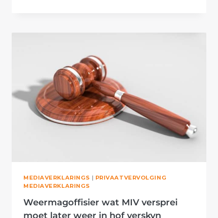
BESKOU
ANC
SE
OPDOK
VIR
VLUG
OP
LUGMAGVLIEGTUIG
AS
ERKENNING
VAN
SKULD
MEDIAVERKLARINGS
|
PRIVAATVERVOLGING
MEDIAVERKLARINGS
Weermagoffisier wat MIV versprei
moet later weer in hof verskyn