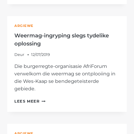
MISBRUIK
POLISIE
EN
WEERMAG
ARGIEWE
OM
MENSEREGTE
Weermag-ingryping slegs tydelike
TYDENS
oplossing
INPERKING
TE
Deur
12/07/2019
SKEND
Die burgerregte-organisasie AfriForum
verwelkom die weermag se ontplooiing in
die Wes-Kaap se bendegeteisterde
gebiede.
WEERMAG-
LEES MEER
INGRYPING
SLEGS
TYDELIKE
OPLOSSING
ARGIEWE