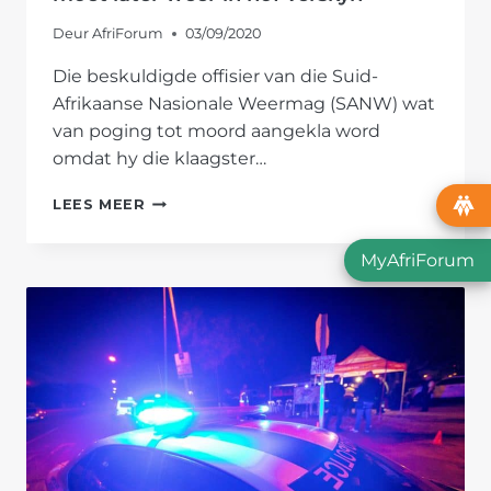
Deur
AfriForum
03/09/2020
Die beskuldigde offisier van die Suid-
Afrikaanse Nasionale Weermag (SANW) wat
van poging tot moord aangekla word
omdat hy die klaagster…
WEERMAGOFFISIER
LEES MEER
WAT
MIV
MyAfriForum
VERSPREI
MOET
LATER
WEER
IN
HOF
VERSKYN