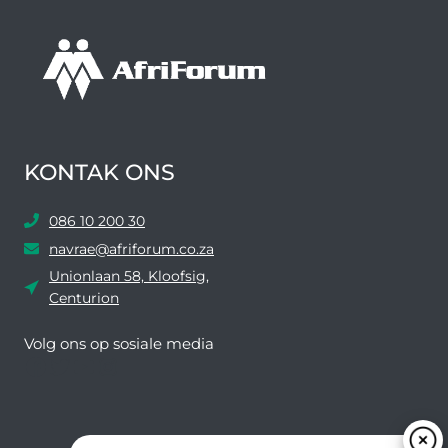
WANBESTUUR
–
AFRIFORUM
KONTAK ONS
086 10 200 30
navrae@afriforum.co.za
Unionlaan 58, Kloofsig,
Centurion
Volg ons ​​op sosiale media
Facebook
Twitter
YouTube
Instagram