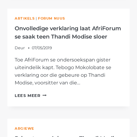
GEREED
VIR
PRIVAAT
ARTIKELS
|
FORUM NUUS
VERVOLGING
Onvolledige verklaring laat AfriForum
se saak teen Thandi Modise sloer
Deur
07/05/2019
Toe AfriForum se ondersoekspan gister
uiteindelik kapt. Tebogo Mokolobate se
verklaring oor die gebeure op Thandi
Modise, voorsitter van die…
ONVOLLEDIGE
LEES MEER
VERKLARING
LAAT
AFRIFORUM
SE
SAAK
ARGIEWE
TEEN
THANDI