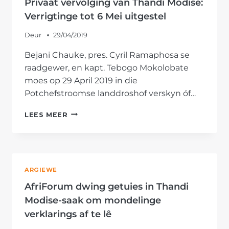
Privaat vervolging van Thandi Modise:
MODISE
Verrigtinge tot 6 Mei uitgestel
SLOER
Deur
29/04/2019
Bejani Chauke, pres. Cyril Ramaphosa se
raadgewer, en kapt. Tebogo Mokolobate
moes op 29 April 2019 in die
Potchefstroomse landdroshof verskyn óf…
PRIVAAT
LEES MEER
VERVOLGING
VAN
THANDI
MODISE:
VERRIGTINGE
ARGIEWE
TOT
6
AfriForum dwing getuies in Thandi
MEI
Modise-saak om mondelinge
UITGESTEL
verklarings af te lê