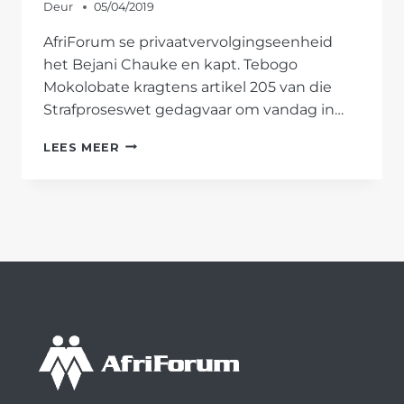
Deur
05/04/2019
AfriForum se privaatvervolgingseenheid
het Bejani Chauke en kapt. Tebogo
Mokolobate kragtens artikel 205 van die
Strafproseswet gedagvaar om vandag in…
AFRIFORUM
LEES MEER
DWING
GETUIES
IN
THANDI
MODISE-
SAAK
OM
MONDELINGE
VERKLARINGS
AF
TE
LÊ