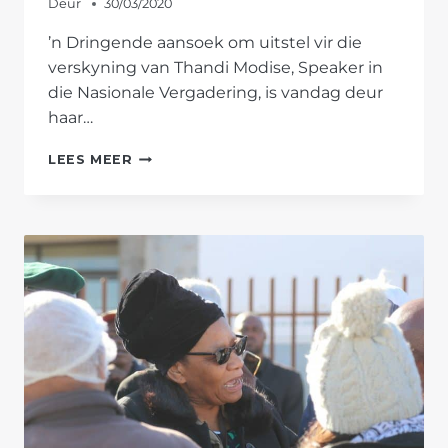
Deur
30/03/2020
’n Dringende aansoek om uitstel vir die
verskyning van Thandi Modise, Speaker in
die Nasionale Vergadering, is vandag deur
haar…
THANDI
LEES MEER
MODISE
MOET
OP
8
MEI
IN
HOF
VERSKYN