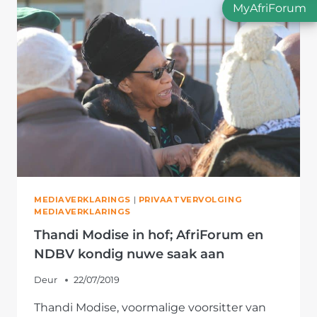
BEGIN
MyAfriForum
IN
MAART
2020
MEDIAVERKLARINGS
|
PRIVAATVERVOLGING
MEDIAVERKLARINGS
Thandi Modise in hof; AfriForum en
NDBV kondig nuwe saak aan
Deur
22/07/2019
Thandi Modise, voormalige voorsitter van