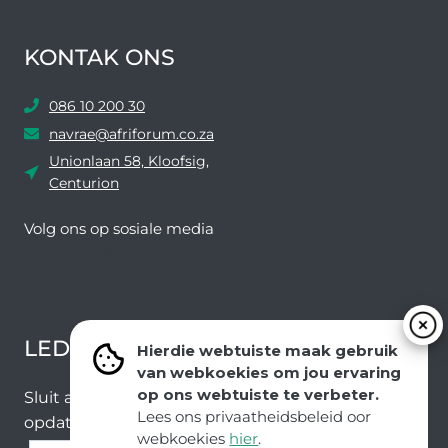
KONTAK ONS
086 10 200 30
navrae@afriforum.co.za
Unionlaan 58, Kloofsig,
Centurion
Volg ons ​​op sosiale media
Facebook
Twitter
YouTube
Instagram
LEDEVOORDELE NUUSBRIEF
Hierdie webtuiste maak gebruik
van webkoekies om jou ervaring
op ons webtuiste te verbeter.
Sluit aan by ons e-poslys om die nuutste nuus en
Lees ons privaatheidsbeleid oor
opdaterings van ons span te ontvang.
webkoekies
hier
.