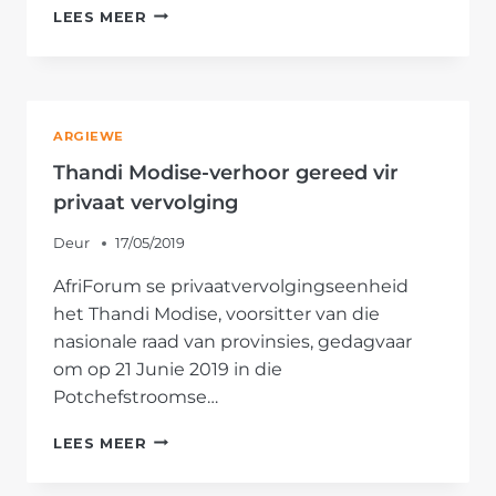
THANDI
LEES MEER
MODISE
SE
HOFVERSKYNING
TOT
JULIE
ARGIEWE
UITGESTEL
Thandi Modise-verhoor gereed vir
privaat vervolging
Deur
17/05/2019
AfriForum se privaatvervolgingseenheid
het Thandi Modise, voorsitter van die
nasionale raad van provinsies, gedagvaar
om op 21 Junie 2019 in die
Potchefstroomse…
THANDI
LEES MEER
MODISE-
VERHOOR