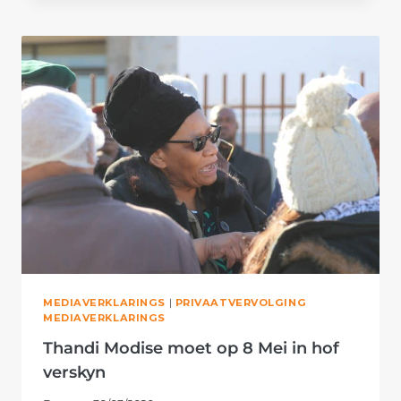
THANDI
MODISE
UITGESTEL
TOT
DESEMBER
MEDIAVERKLARINGS
|
PRIVAATVERVOLGING
MEDIAVERKLARINGS
Thandi Modise moet op 8 Mei in hof
verskyn