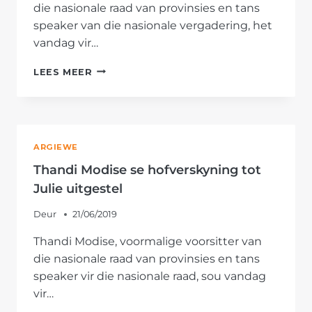
die nasionale raad van provinsies en tans
speaker van die nasionale vergadering, het
vandag vir…
THANDI
LEES MEER
MODISE
IN
HOF;
AFRIFORUM
EN
ARGIEWE
NDBV
KONDIG
Thandi Modise se hofverskyning tot
NUWE
Julie uitgestel
SAAK
AAN
Deur
21/06/2019
Thandi Modise, voormalige voorsitter van
die nasionale raad van provinsies en tans
speaker vir die nasionale raad, sou vandag
vir…