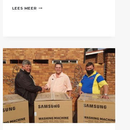
AFRIFORUM
LEES MEER
SE
MIDDELBURG-
TAK
RUIM
HISTORIESE
BEGRAAFPLAAS
OP