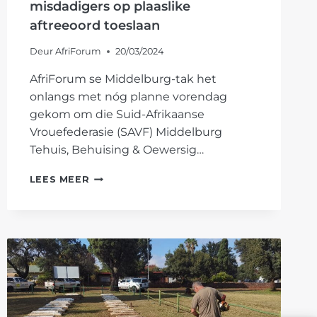
misdadigers op plaaslike
aftreeoord toeslaan
Deur
AfriForum
20/03/2024
AfriForum se Middelburg-tak het
onlangs met nóg planne vorendag
gekom om die Suid-Afrikaanse
Vrouefederasie (SAVF) Middelburg
Tehuis, Behuising & Oewersig…
MIDDELBURG-
LEES MEER
TAK
GRYP
WEER
IN
NÁ
MISDADIGERS
OP
PLAASLIKE
AFTREEOORD