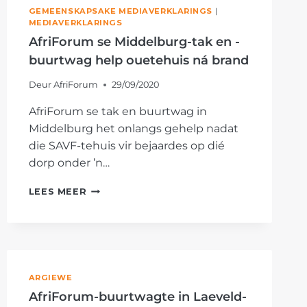
GEMEENSKAPSAKE MEDIAVERKLARINGS
|
MEDIAVERKLARINGS
AfriForum se Middelburg-tak en -
buurtwag help ouetehuis ná brand
Deur
AfriForum
29/09/2020
AfriForum se tak en buurtwag in
Middelburg het onlangs gehelp nadat
die SAVF-tehuis vir bejaardes op dié
dorp onder ’n…
AFRIFORUM
LEES MEER
SE
MIDDELBURG-
TAK
EN
-
BUURTWAG
ARGIEWE
HELP
AfriForum-buurtwagte in Laeveld-
OUETEHUIS