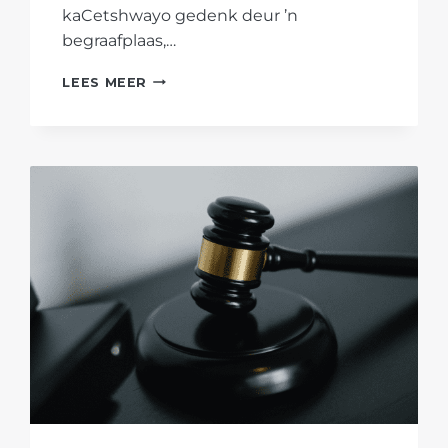
kaCetshwayo gedenk deur ’n
begraafplaas,…
AFRIFORUM
LEES MEER
EN
INDONSA
YESIZWE
GEDENK
KONING
DINUZULU
KACETSHWAYO
SE
DOOD
110
JAAR
GELEDE