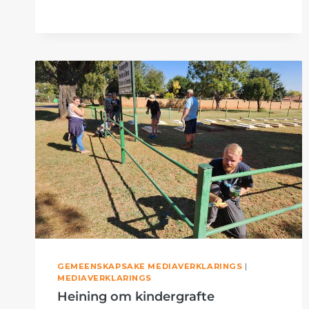
ZOELOES
EN
OM
VOORT
TE
BESTAAN
IN
GEREGTIGHEID
GEMEENSKAPSAKE MEDIAVERKLARINGS
|
MEDIAVERKLARINGS
Heining om kindergrafte