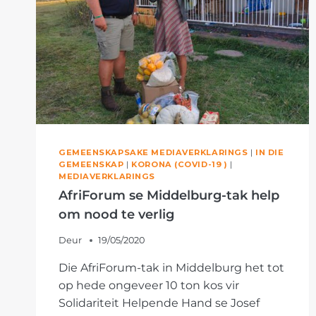
GEMEENSKAPSAKE MEDIAVERKLARINGS
|
IN DIE
GEMEENSKAP
|
KORONA (COVID-19 )
|
MEDIAVERKLARINGS
AfriForum se Middelburg-tak help
om nood te verlig
Deur
19/05/2020
Die AfriForum-tak in Middelburg het tot
op hede ongeveer 10 ton kos vir
Solidariteit Helpende Hand se Josef