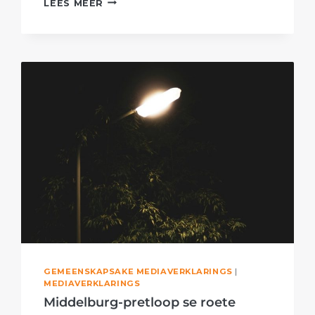
LEES MEER
TAK
WAAK
OOR
BERUGTE
N4-
HOOFWEG
GEMEENSKAPSAKE MEDIAVERKLARINGS
|
MEDIAVERKLARINGS
Middelburg-pretloop se roete