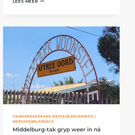
LEES MEER
RIG
NÓG
LIGTE
OP
OM
MIDDELBURG-
TEHUIS
TE
BESKERM
GEMEENSKAPSAKE MEDIAVERKLARINGS
|
MEDIAVERKLARINGS
Middelburg-tak gryp weer in ná