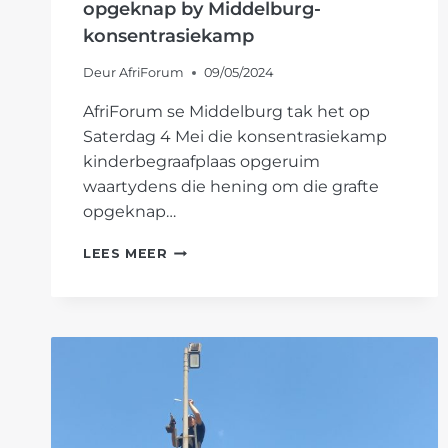
opgeknap by Middelburg-
konsentrasiekamp
Deur
AfriForum
09/05/2024
AfriForum se Middelburg tak het op
Saterdag 4 Mei die konsentrasiekamp
kinderbegraafplaas opgeruim
waartydens die hening om die grafte
opgeknap…
HEINING
LEES MEER
OM
KINDERGRAFTE
OPGEKNAP
BY
MIDDELBURG-
KONSENTRASIEKAMP