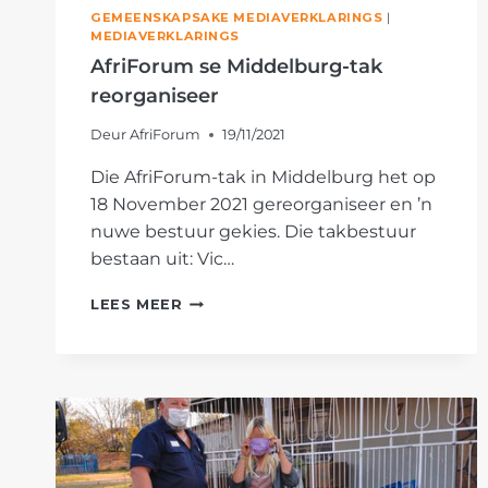
GEMEENSKAPSAKE MEDIAVERKLARINGS
|
MEDIAVERKLARINGS
AfriForum se Middelburg-tak
reorganiseer
Deur
AfriForum
19/11/2021
Die AfriForum-tak in Middelburg het op
18 November 2021 gereorganiseer en ’n
nuwe bestuur gekies. Die takbestuur
bestaan uit: Vic…
AFRIFORUM
LEES MEER
SE
MIDDELBURG-
TAK
REORGANISEER