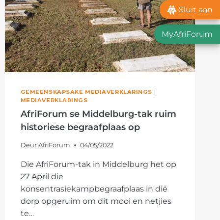
TOESLAAN
Sluit aan
MyAfriForum
GEMEENSKAPSAKE MEDIAVERKLARINGS
|
MEDIAVERKLARINGS
AfriForum se Middelburg-tak ruim
historiese begraafplaas op
Deur
AfriForum
04/05/2022
Die AfriForum-tak in Middelburg het op
27 April die
konsentrasiekampbegraafplaas in dié
dorp opgeruim om dit mooi en netjies
te…