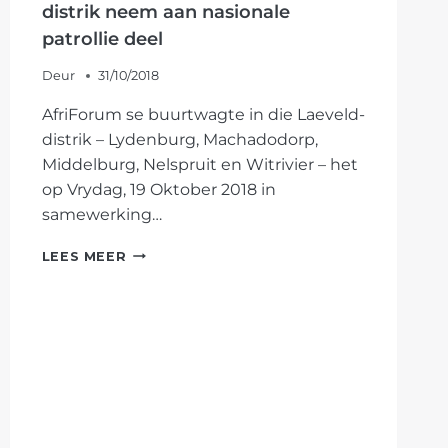
NÁ
distrik neem aan nasionale
BRAND
patrollie deel
Deur
31/10/2018
AfriForum se buurtwagte in die Laeveld-
distrik – Lydenburg, Machadodorp,
Middelburg, Nelspruit en Witrivier – het
op Vrydag, 19 Oktober 2018 in
samewerking…
AFRIFORUM-
LEES MEER
BUURTWAGTE
IN
LAEVELD-
DISTRIK
NEEM
AAN
NASIONALE
PATROLLIE
DEEL