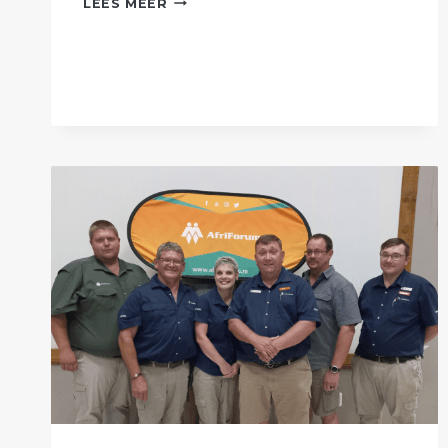
LEES MEER
TAK
LAAT
SY
LIG
OP
PLAASLIKE
AFTREEOORD
SKYN