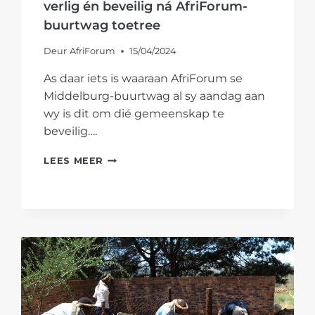
verlig én beveilig ná AfriForum-
buurtwag toetree
Deur
AfriForum
15/04/2024
As daar iets is waaraan AfriForum se
Middelburg-buurtwag al sy aandag aan
wy is dit om dié gemeenskap te
beveilig….
MIDDELBURG-
LEES MEER
PRETLOOP
SE
ROETE
VERLIG
ÉN
BEVEILIG
NÁ
AFRIFORUM-
BUURTWAG
TOETREE