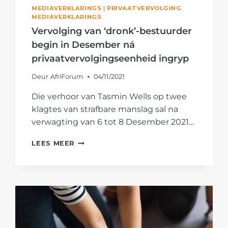
MEDIAVERKLARINGS
|
PRIVAATVERVOLGING
MEDIAVERKLARINGS
Vervolging van ‘dronk’-bestuurder
begin in Desember ná
privaatvervolgingseenheid ingryp
Deur
AfriForum
04/11/2021
Die verhoor van Tasmin Wells op twee
klagtes van strafbare manslag sal na
verwagting van 6 tot 8 Desember 2021…
VERVOLGING
LEES MEER
VAN
‘DRONK’-
BESTUURDER
BEGIN
IN
DESEMBER
NÁ
PRIVAATVERVOLGINGSEENHEID