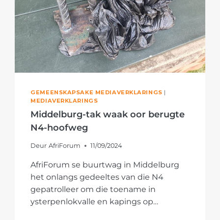
GEMEENSKAPSAKE MEDIAVERKLARINGS
|
MEDIAVERKLARINGS
Middelburg-tak waak oor berugte
N4-hoofweg
Deur
AfriForum
11/09/2024
AfriForum se buurtwag in Middelburg
het onlangs gedeeltes van die N4
gepatrolleer om die toename in
ysterpenlokvalle en kapings op…
MIDDELBURG-