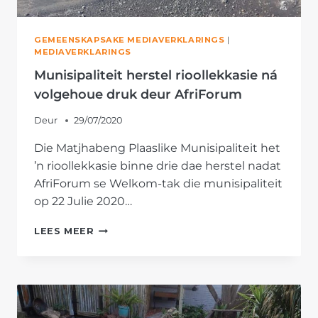
GEMEENSKAPSAKE MEDIAVERKLARINGS
|
MEDIAVERKLARINGS
Munisipaliteit herstel rioollekkasie ná
volgehoue druk deur AfriForum
Deur
29/07/2020
Die Matjhabeng Plaaslike Munisipaliteit het
’n rioollekkasie binne drie dae herstel nadat
AfriForum se Welkom-tak die munisipaliteit
op 22 Julie 2020…
MUNISIPALITEIT
LEES MEER
HERSTEL
RIOOLLEKKASIE
NÁ
VOLGEHOUE
DRUK
DEUR