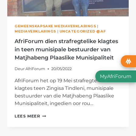
GEMEENSKAPSAKE MEDIAVERKLARINGS
|
MEDIAVERKLARINGS
|
UNCATEGORIZED @AF
AfriForum dien strafregtelike klagtes
in teen munisipale bestuurder van
Matjhabeng Plaaslike Munisipaliteit
Deur
AfriForum
20/05/2022
MyAfriForum
AfriForum het op 19 Mei strafregtelike
klagtes teen Zingisa Tindleni, munisipale
bestuurder van die Matjhabeng Plaaslike
Munisipaliteit, ingedien oor rou…
AFRIFORUM
LEES MEER
DIEN
STRAFREGTELIKE
KLAGTES