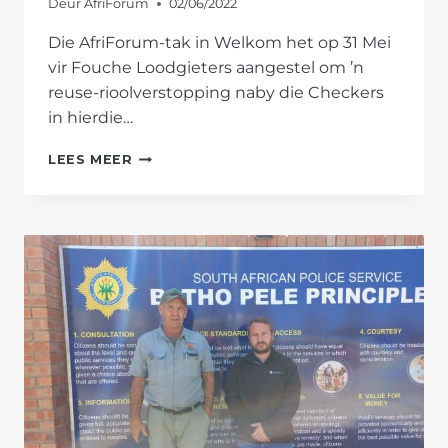
Deur
AfriForum
02/06/2022
Die AfriForum-tak in Welkom het op 31 Mei
vir Fouche Loodgieters aangestel om ’n
reuse-rioolverstopping naby die Checkers
in hierdie…
WELKOM-
LEES MEER
TAK
TREE
DRINGEND
OP
OM
RIOOLBLOKKASIES
TE
ONTBLOK