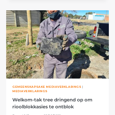
DRINGEND
OP
OM
RIOOLBLOKKASIES
OOP
TE
MAAK
GEMEENSKAPSAKE MEDIAVERKLARINGS
|
MEDIAVERKLARINGS
Welkom-tak tree dringend op om
rioolblokkasies te ontblok