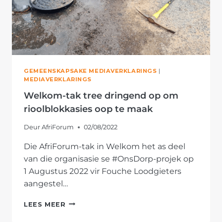
GEMEENSKAPSAKE MEDIAVERKLARINGS
|
MEDIAVERKLARINGS
Welkom-tak tree dringend op om
rioolblokkasies oop te maak
Deur
AfriForum
02/08/2022
Die AfriForum-tak in Welkom het as deel
van die organisasie se #OnsDorp-projek op
1 Augustus 2022 vir Fouche Loodgieters
aangestel…
WELKOM-
LEES MEER
TAK
TREE