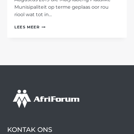
Munisipaliteit op terme geplaas oor rou
riool wat tot in…
AFRIFORUM
LEES MEER
SE
WELKOM-
TAK
PLAAS
MATJHABENG-
MUNISIPALITEIT
OP
TERME
KONTAK ONS