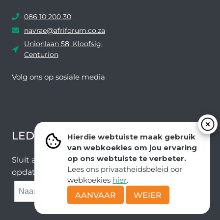
086 10 200 30
navrae@afriforum.co.za
Unionlaan 58, Kloofsig,
Centurion
Volg ons ​​op sosiale media
Facebook
Twitter
YouTube
Instagram
LEDEVOORDELE NUUSBRIEF
Hierdie webtuiste maak gebruik
van webkoekies om jou ervaring
op ons webtuiste te verbeter.
Sluit aan by ons e-poslys om die nuutste nuus en
Lees ons privaatheidsbeleid oor
opdaterings van ons span te ontvang.
webkoekies
hier
.
SUBMIT
AANVAAR
WEIER