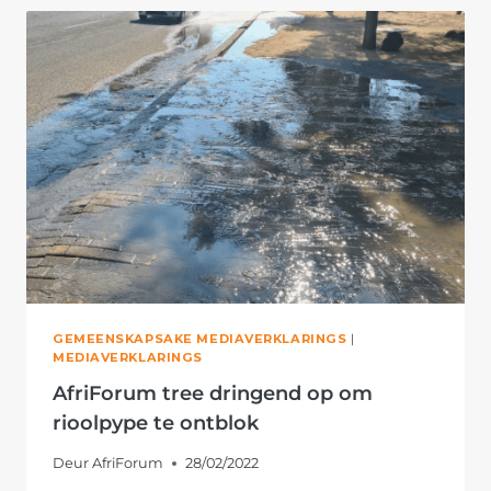
IN
TEEN
MUNISIPALE
BESTUURDER
VAN
MATJHABENG
PLAASLIKE
MUNISIPALITEIT
GEMEENSKAPSAKE MEDIAVERKLARINGS
|
MEDIAVERKLARINGS
AfriForum tree dringend op om
rioolpype te ontblok
Deur
AfriForum
28/02/2022