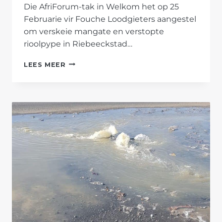
Die AfriForum-tak in Welkom het op 25
Februarie vir Fouche Loodgieters aangestel
om verskeie mangate en verstopte
rioolpype in Riebeeckstad…
AFRIFORUM
LEES MEER
TREE
DRINGEND
OP
OM
RIOOLPYPE
TE
ONTBLOK