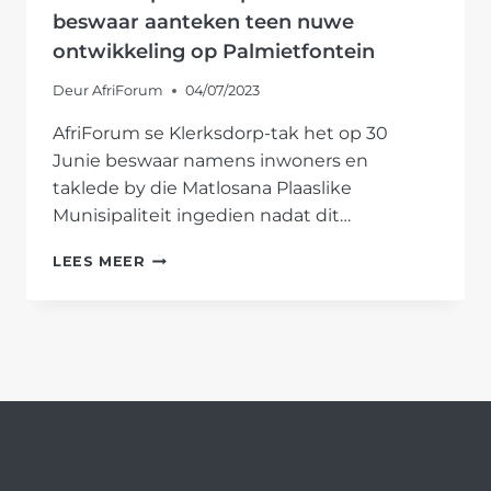
beswaar aanteken teen nuwe
ontwikkeling op Palmietfontein
Deur
AfriForum
04/07/2023
AfriForum se Klerksdorp-tak het op 30
Junie beswaar namens inwoners en
taklede by die Matlosana Plaaslike
Munisipaliteit ingedien nadat dit…
KLERKSDORP-
LEES MEER
TAK
HELP
INWONERS
BESWAAR
AANTEKEN
TEEN
NUWE
ONTWIKKELING
OP
PALMIETFONTEIN