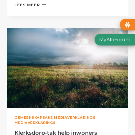
DORPSONTWIKKELING
LEES MEER
BUITE
KLERKSDORP
KAN
KAMEELDORINGWOUD
VERNIETIG
MyAfriForum
–
AFRIFORUM
GEMEENSKAPSAKE MEDIAVERKLARINGS
|
MEDIAVERKLARINGS
Klerksdorp-tak help inwoners