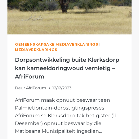
GEMEENSKAPSAKE MEDIAVERKLARINGS
|
MEDIAVERKLARINGS
Dorpsontwikkeling buite Klerksdorp
kan kameeldoringwoud vernietig –
AfriForum
Deur
AfriForum
12/12/2023
AfriForum maak opnuut beswaar teen
Palmietfontein-dorpstigtingsproses
AfriForum se Klerksdorp-tak het gister (11
Desember) opnuut beswaar by die
Matlosana Munisipaliteit ingedien…