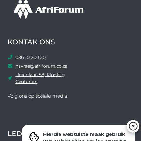
KONTAK ONS
086 10 200 30
navrae@afriforum.co.za
Unionlaan 58, Kloofsig,
Centurion
Volg ons ​​op sosiale media
Facebook
Twitter
YouTube
Instagram
LEDEVOORDELE NUUSBRIEF
Hierdie webtuiste maak gebruik