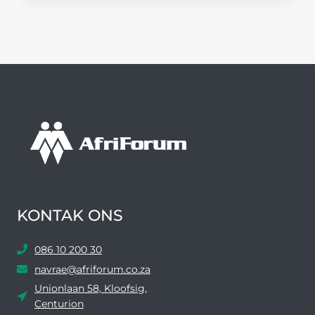
GRENSWAGTE
KONTAK ONS
086 10 200 30
navrae@afriforum.co.za
Unionlaan 58, Kloofsig,
Centurion