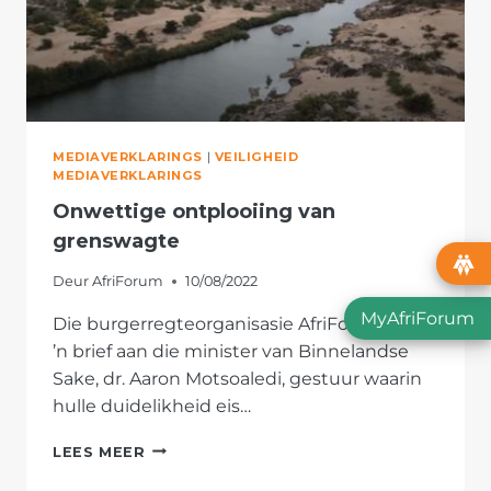
MEDIAVERKLARINGS
|
VEILIGHEID
MEDIAVERKLARINGS
Onwettige ontplooiing van
grenswagte
Deur
AfriForum
10/08/2022
MyAfriForum
Die burgerregteorganisasie AfriForum het
’n brief aan die minister van Binnelandse
Sake, dr. Aaron Motsoaledi, gestuur waarin
hulle duidelikheid eis…
ONWETTIGE
LEES MEER
ONTPLOOIING
VAN