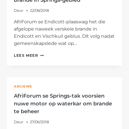
brande in Springs-gebied
DEEL
Deur
22/08/2018
AfriForum se Endicott-plaaswag het die
afgelope naweek verskeie brande in
Endicott en Vischkuil geblus. Dít volg nadat
gemeenskapslede wat op…
AFRIFORUM
LEES MEER
SE
ENDICOTT-
PLAASWAG
BLUS
BRANDE
ARGIEWE
IN
SPRINGS-
AfriForum se Springs-tak voorsien
GEBIED
nuwe motor op waterkar om brande
te beheer
Deur
27/06/2018