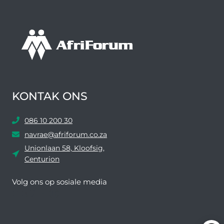
KONTAK ONS
086 10 200 30
navrae@afriforum.co.za
Unionlaan 58, Kloofsig,
Centurion
Volg ons ​​op sosiale media
Facebook
Twitter
YouTube
Instagram