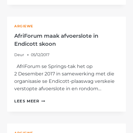
ENDICOTT-
PLAASWAG
TREK
INBREKER
ARGIEWE
PLAT
AfriForum maak afvoerslote in
Endicott skoon
Deur
05/12/2017
AfriForum se Springs-tak het op
2 Desember 2017 in samewerking met die
organisasie se Endicott-plaaswag verskeie
verstopte afvoerslote in en rondom…
AFRIFORUM
LEES MEER
MAAK
AFVOERSLOTE
IN
ENDICOTT
SKOON