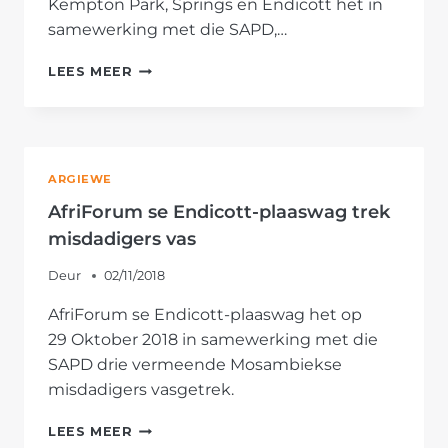
Kempton Park, Springs en Endicott het in
samewerking met die SAPD,…
AFRIFORUM
LEES MEER
SE
OOS-
RAND-
BUURTWAGTE
HOU
ARGIEWE
MASSAPATROLLIE
AfriForum se Endicott-plaaswag trek
misdadigers vas
Deur
02/11/2018
AfriForum se Endicott-plaaswag het op
29 Oktober 2018 in samewerking met die
SAPD drie vermeende Mosambiekse
misdadigers vasgetrek.
AFRIFORUM
LEES MEER
SE