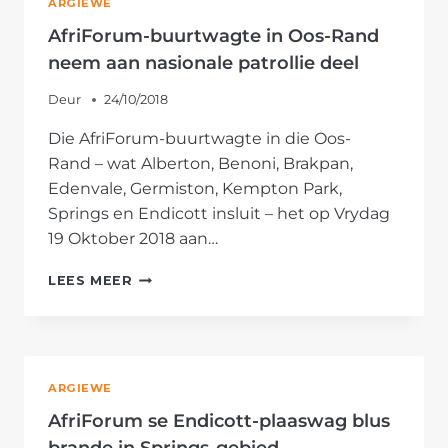
ARGIEWE
AfriForum-buurtwagte in Oos-Rand
neem aan nasionale patrollie deel
Deur
24/10/2018
Die AfriForum-buurtwagte in die Oos-
Rand – wat Alberton, Benoni, Brakpan,
Edenvale, Germiston, Kempton Park,
Springs en Endicott insluit – het op Vrydag
19 Oktober 2018 aan…
AFRIFORUM-
LEES MEER
BUURTWAGTE
IN
OOS-
RAND
NEEM
ARGIEWE
AAN
NASIONALE
AfriForum se Endicott-plaaswag blus
PATROLLIE