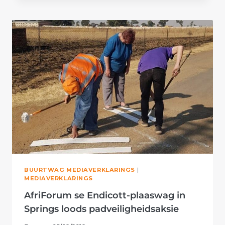
PLAASWAG
TREK
VERMEENDE
DIEF
VAS
BUURTWAG MEDIAVERKLARINGS
|
MEDIAVERKLARINGS
AfriForum se Endicott-plaaswag in
Springs loods padveiligheidsaksie