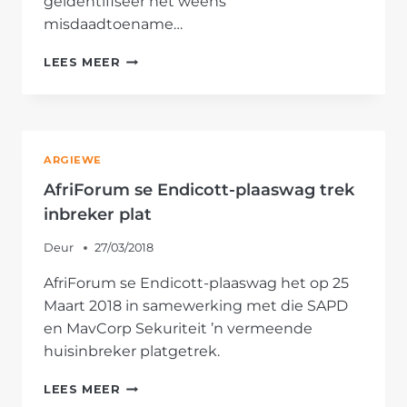
geïdentifiseer het weens
misdaadtoename…
AFRIFORUM
LEES MEER
SE
SPRINGS-
BUURTWAG
ONTVANG
VEILIGHEIDSTOERUSTING
ARGIEWE
AfriForum se Endicott-plaaswag trek
inbreker plat
Deur
27/03/2018
AfriForum se Endicott-plaaswag het op 25
Maart 2018 in samewerking met die SAPD
en MavCorp Sekuriteit ’n vermeende
huisinbreker platgetrek.
AFRIFORUM
LEES MEER
SE