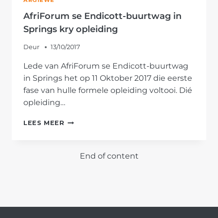
ARGIEWE
AfriForum se Endicott-buurtwag in
Springs kry opleiding
Deur
13/10/2017
Lede van AfriForum se Endicott-buurtwag
in Springs het op 11 Oktober 2017 die eerste
fase van hulle formele opleiding voltooi. Dié
opleiding…
AFRIFORUM
LEES MEER
SE
ENDICOTT-
BUURTWAG
End of content
IN
SPRINGS
KRY
OPLEIDING