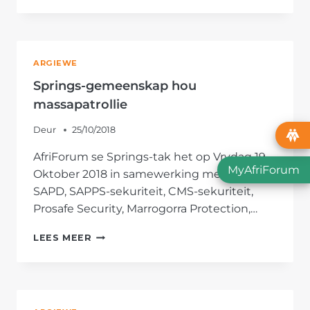
ENDICOTT-
PLAASWAG
TREK
MISDADIGERS
ARGIEWE
VAS
Springs-gemeenskap hou
massapatrollie
Deur
25/10/2018
AfriForum se Springs-tak het op Vrydag 19
MyAfriForum
Oktober 2018 in samewerking met die
SAPD, SAPPS-sekuriteit, CMS-sekuriteit,
Prosafe Security, Marrogorra Protection,…
SPRINGS-
LEES MEER
GEMEENSKAP
HOU
MASSAPATROLLIE