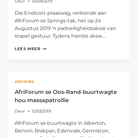
Deur
05/09/2019
Die Endicott-plaaswag, verbonde aan
AfriForum se Springs-tak, het op 24
Augustus 2019 ’n padveiligheidsaksie van
stapel gestuur. Tydens hierdie aksie…
AFRIFORUM
LEES MEER
SE
ENDICOTT-
PLAASWAG
IN
SPRINGS
ARGIEWE
LOODS
PADVEILIGHEIDSAKSIE
AfriForum se Oos-Rand-buurtwagte
hou massapatrollie
Deur
12/03/2019
AfriForum se buurtwagte in Alberton,
Benoni, Brakpan, Edenvale, Germiston,