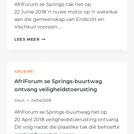
AfriForum se Springs-tak het op
22 Junie 2018 ’n nuwe motor op ’n waterkar
aan die gemeenskap van Endicott en
Vischkuil voorsien….
AFRIFORUM
LEES MEER
SE
SPRINGS-
TAK
VOORSIEN
NUWE
ARGIEWE
MOTOR
OP
AfriForum se Springs-buurtwag
WATERKAR
ontvang veiligheidstoerusting
OM
BRANDE
Deur
24/04/2018
TE
BEHEER
AfriForum se Springs-buurtwag het op
20 April 2018 veiligheidstoerusting ontvang.
Dit volg nadat die plaaslike tak dié behoefte