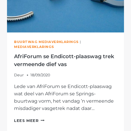
BUURTWAG MEDIAVERKLARINGS
|
MEDIAVERKLARINGS
AfriForum se Endicott-plaaswag trek
vermeende dief vas
Deur
18/09/2020
Lede van AfriForum se Endicott-plaaswag
wat deel van AfriForum se Springs-
buurtwag vorm, het vandag ’n vermeende
misdadiger vasgetrek nadat daar…
AFRIFORUM
LEES MEER
SE
ENDICOTT-