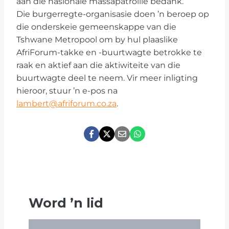
aan die nasionale massapatrollie bedank.
Die burgerregte-organisasie doen ’n beroep op
die onderskeie gemeenskappe van die
Tshwane Metropool om by hul plaaslike
AfriForum-takke en -buurtwagte betrokke te
raak en aktief aan die aktiwiteite van die
buurtwagte deel te neem. Vir meer inligting
hieroor, stuur ’n e-pos na
lambert@afriforum.co.za
.
Word
’
n lid