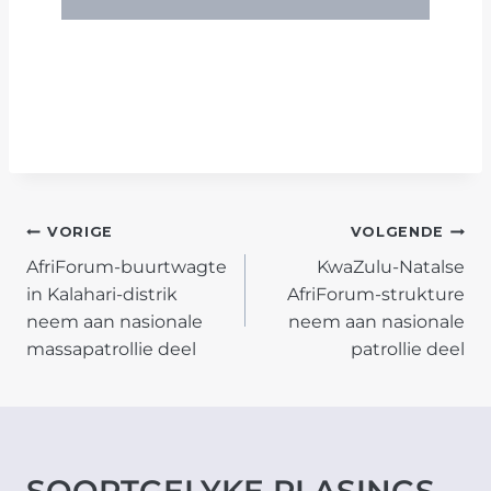
POST
VORIGE
VOLGENDE
AfriForum-buurtwagte
KwaZulu-Natalse
NAVIGATION
in Kalahari-distrik
AfriForum-strukture
neem aan nasionale
neem aan nasionale
massapatrollie deel
patrollie deel