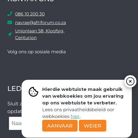
086 10 200 30
navrae@afriforum.co.za
Unionlaan 58, Kloofsig,
Centurion
Volg ons ​​op sosiale media
Facebook
Twitter
YouTube
Instagram
LEDEVOORDELE NUUSBRIEF
Hierdie webtuiste maak gebruik
van webkoekies om jou ervaring
op ons webtuiste te verbeter.
Sluit aan by ons e-poslys om die nuutste nuus en
Lees ons privaatheidsbeleid oor
opdaterings van ons span te ontvang.
webkoekies
hier
.
SUBMIT
AANVAAR
WEIER