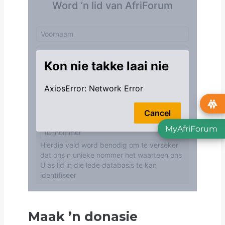
MyAfriForum
Maak
’
n donasie