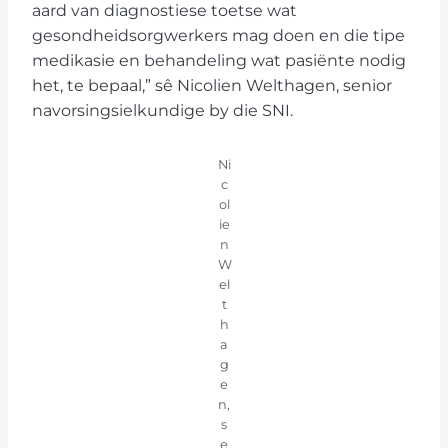
aard van diagnostiese toetse wat
gesondheidsorgwerkers mag doen en die tipe
medikasie en behandeling wat pasiënte nodig
het, te bepaal,” sê Nicolien Welthagen, senior
navorsingsielkundige by die SNI.
Ni
c
ol
ie
n
W
el
t
h
a
g
e
n,
s
e