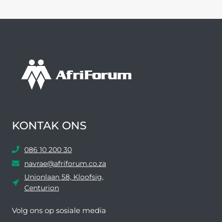
KONTAK ONS
086 10 200 30
navrae@afriforum.co.za
Unionlaan 58, Kloofsig,
Centurion
Volg ons ​​op sosiale media
Facebook
Twitter
YouTube
Instagram