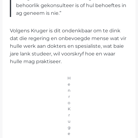
behoorlik gekonsulteer is of hul behoeftes in
ag geneem is nie.”
Volgens Kruger is dit ondenkbaar om te dink
dat die regering en onbevoegde mense wat vir
hulle werk aan dokters en spesialiste, wat baie
jare lank studeer, wil voorskryf hoe en waar
hulle mag praktiseer.
H
e
n
r
o
K
r
u
g
e