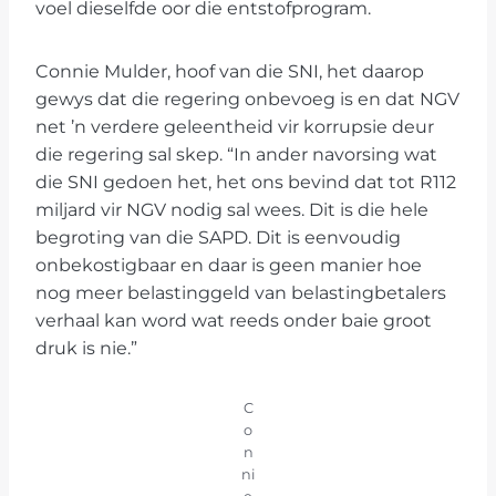
voel dieselfde oor die entstofprogram.
Connie Mulder, hoof van die SNI, het daarop
gewys dat die regering onbevoeg is en dat NGV
net ’n verdere geleentheid vir korrupsie deur
die regering sal skep. “In ander navorsing wat
die SNI gedoen het, het ons bevind dat tot R112
miljard vir NGV nodig sal wees. Dit is die hele
begroting van die SAPD. Dit is eenvoudig
onbekostigbaar en daar is geen manier hoe
nog meer belastinggeld van belastingbetalers
verhaal kan word wat reeds onder baie groot
druk is nie.”
C
o
n
ni