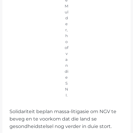
e
M
ul
d
e
r,
h
o
of
v
a
n
di
e
S
N
I.
Solidariteit beplan massa-litigasie om NGV te
beveg en te voorkom dat die land se
gesondheidstelsel nog verder in duie stort.