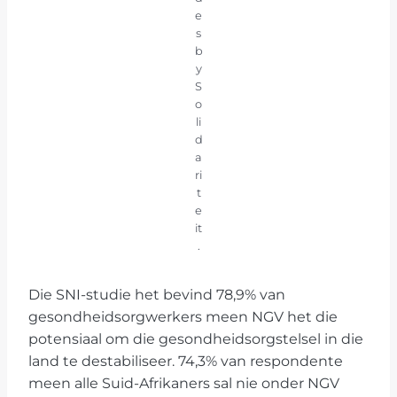
e
s
b
y
S
o
li
d
a
ri
t
e
it
.
Die SNI-studie het bevind 78,9% van
gesondheidsorgwerkers meen NGV het die
potensiaal om die gesondheidsorgstelsel in die
land te destabiliseer. 74,3% van respondente
meen alle Suid-Afrikaners sal nie onder NGV