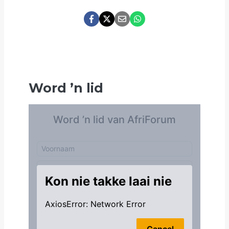
Word
’
n lid