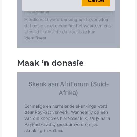
Maak
’
n donasie