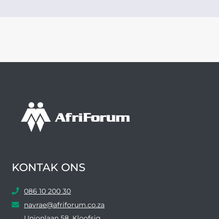
KONTAK ONS
086 10 200 30
navrae@afriforum.co.za
Unionlaan 58, Kloofsig,