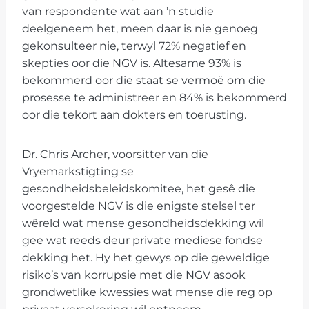
van respondente wat aan ’n studie
deelgeneem het, meen daar is nie genoeg
gekonsulteer nie, terwyl 72% negatief en
skepties oor die NGV is. Altesame 93% is
bekommerd oor die staat se vermoë om die
prosesse te administreer en 84% is bekommerd
oor die tekort aan dokters en toerusting.
Dr. Chris Archer, voorsitter van die
Vryemarkstigting se
gesondheidsbeleidskomitee, het gesê die
voorgestelde NGV is die enigste stelsel ter
wêreld wat mense gesondheidsdekking wil
gee wat reeds deur private mediese fondse
dekking het. Hy het gewys op die geweldige
risiko’s van korrupsie met die NGV asook
grondwetlike kwessies wat mense die reg op