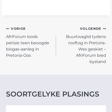
POST
VORIGE
VOLGENDE
AfriForum loods
Buurtwaglid tydens
NAVIGATION
petisie teen beoogde
rooftog in Pretoria-
biogas-aanleg in
Wes geskiet –
Pretoria-Oos
AfriForum bied
bystand
SOORTGELYKE PLASINGS