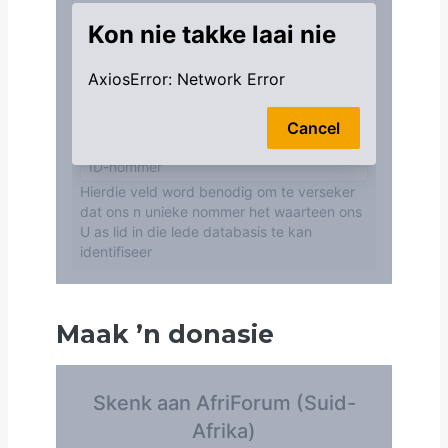
Maak
’
n donasie