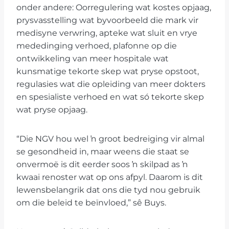
onder andere: Oorregulering wat kostes opjaag,
prysvasstelling wat byvoorbeeld die mark vir
medisyne verwring, apteke wat sluit en vrye
mededinging verhoed, plafonne op die
ontwikkeling van meer hospitale wat
kunsmatige tekorte skep wat pryse opstoot,
regulasies wat die opleiding van meer dokters
en spesialiste verhoed en wat só tekorte skep
wat pryse opjaag.
“Die NGV hou wel ŉ groot bedreiging vir almal
se gesondheid in, maar weens die staat se
onvermoë is dit eerder soos ŉ skilpad as ŉ
kwaai renoster wat op ons afpyl. Daarom is dit
lewensbelangrik dat ons die tyd nou gebruik
om die beleid te beïnvloed,” sê Buys.