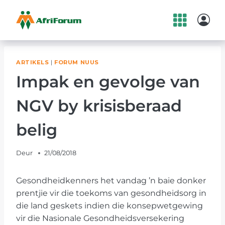
Skip
to
content
ARTIKELS
|
FORUM NUUS
Impak en gevolge van
NGV by krisisberaad
belig
Deur
21/08/2018
Gesondheidkenners het vandag ’n baie donker
prentjie vir die toekoms van gesondheidsorg in
die land geskets indien die konsepwetgewing
vir die Nasionale Gesondheidsversekering