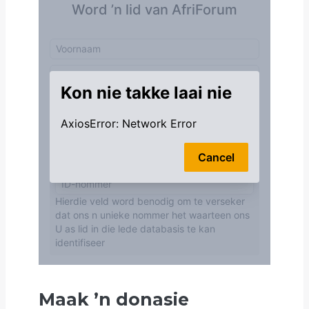
Maak
’
n donasie