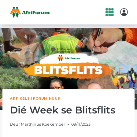
Skip
to
content
ARTIKELS
|
FORUM NUUS
Dié Week se Blitsflits
Deur
Marthinus Koekemoer
09/11/2023