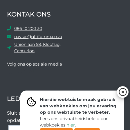
KONTAK ONS
086 10 200 30
navrae@afriforum.co.za
Unionlaan 58, Kloofsig,
Centurion
Volg ons ​​op sosiale media
Facebook
Twitter
YouTube
Instagram
LEDEVOORDELE NUUSBRIEF
Hierdie webtuiste maak gebruik
van webkoekies om jou ervaring
op ons webtuiste te verbeter.
Sluit aan by ons e-poslys om die nuutste nuus en
Lees ons privaatheidsbeleid oor
opdaterings van ons span te ontvang.
webkoekies
hier
.