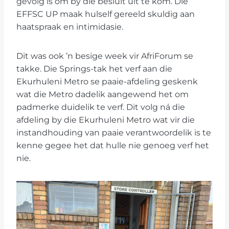
gevolg is om by dié besluit uit te kom. Die
EFFSC UP maak hulself gereeld skuldig aan
haatspraak en intimidasie.
Dit was ook ’n besige week vir AfriForum se
takke. Die Springs-tak het verf aan die
Ekurhuleni Metro se paaie-afdeling geskenk
wat die Metro dadelik aangewend het om
padmerke duidelik te verf. Dit volg ná die
afdeling by die Ekurhuleni Metro wat vir die
instandhouding van paaie verantwoordelik is te
kenne gegee het dat hulle nie genoeg verf het
nie.