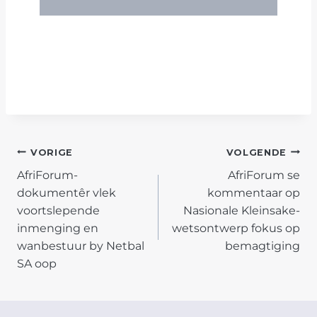
POST
VORIGE
VOLGENDE
AfriForum-
AfriForum se
NAVIGATION
dokumentêr vlek
kommentaar op
voortslepende
Nasionale Kleinsake-
inmenging en
wetsontwerp fokus op
wanbestuur by Netbal
bemagtiging
SA oop