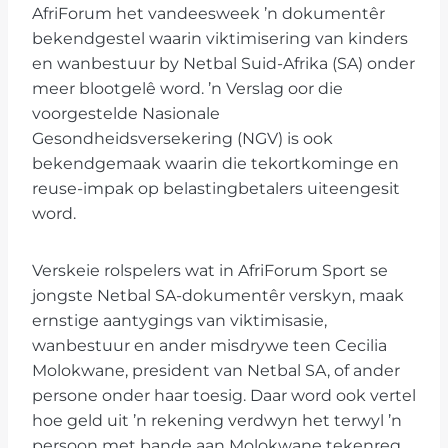
AfriForum het vandeesweek ’n dokumentêr
bekendgestel waarin viktimisering van kinders
en wanbestuur by Netbal Suid-Afrika (SA) onder
meer blootgelê word. ’n Verslag oor die
voorgestelde Nasionale
Gesondheidsversekering (NGV) is ook
bekendgemaak waarin die tekortkominge en
reuse-impak op belastingbetalers uiteengesit
word.
Verskeie rolspelers wat in AfriForum Sport se
jongste Netbal SA-dokumentêr verskyn, maak
ernstige aantygings van viktimisasie,
wanbestuur en ander misdrywe teen Cecilia
Molokwane, president van Netbal SA, of ander
persone onder haar toesig. Daar word ook vertel
hoe geld uit ’n rekening verdwyn het terwyl ’n
persoon met bande aan Molokwane tekenreg