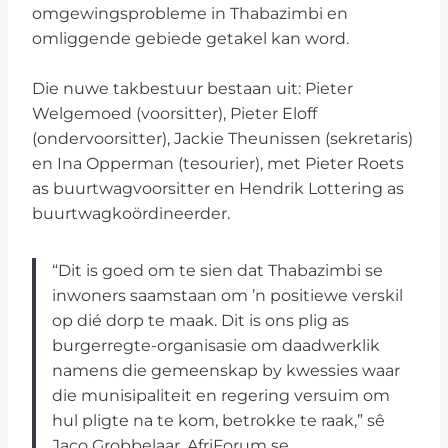
omgewingsprobleme in Thabazimbi en
omliggende gebiede getakel kan word.
Die nuwe takbestuur bestaan uit: Pieter
Welgemoed (voorsitter), Pieter Eloff
(ondervoorsitter), Jackie Theunissen (sekretaris)
en Ina Opperman (tesourier), met Pieter Roets
as buurtwagvoorsitter en Hendrik Lottering as
buurtwagkoördineerder.
“Dit is goed om te sien dat Thabazimbi se
inwoners saamstaan om ’n positiewe verskil
op dié dorp te maak. Dit is ons plig as
burgerregte-organisasie om daadwerklik
namens die gemeenskap by kwessies waar
die munisipaliteit en regering versuim om
hul pligte na te kom, betrokke te raak,” sê
Jaco Grobbelaar, AfriForum se