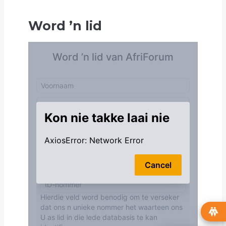
Word
’
n lid