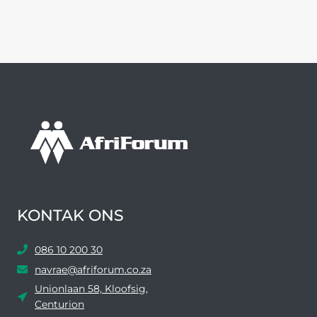
KONTAK ONS
086 10 200 30
navrae@afriforum.co.za
Unionlaan 58, Kloofsig,
Centurion