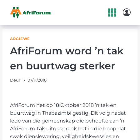
Skip
to
content
ARGIEWE
AfriForum word ’n tak
en buurtwag sterker
Deur
07/11/2018
AfriForum het op 18 Oktober 2018 ’n tak en
buurtwag in Thabazimbi gestig. Dít volg nadat
lede van die gemeenskap die behoefte aan ’n
AfriForum-tak uitgespreek het in die hoop dat
swak dienslewering, veiligheidskwessies en