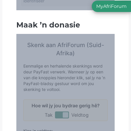
MyAfriForum
Maak
’
n donasie