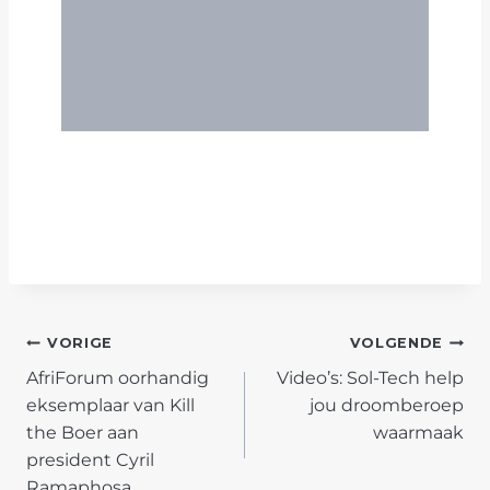
POST
VORIGE
VOLGENDE
AfriForum oorhandig
Video’s: Sol-Tech help
NAVIGATION
eksemplaar van Kill
jou droomberoep
the Boer aan
waarmaak
president Cyril
Ramaphosa