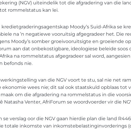
ering (NGV) uiteindelik tot die afgradering van die lan
tot rommelstatus kan lei.
e kredietgraderingsagentskap Moody’s Suid-Afrika se kr
biele na ’n negatiewe vooruitsig afgegradeer het. Die red
lgens Moody’s somber groeivooruitsigte en groeiende op
iForum aan dat onbekostigbare, ideologiese beleide soos
-Afrika na rommelstatus afgegradeer sal word, aangesien 
n befonds nie.
erkingstelling van die NGV voort te stu, sal nie net ra
 ekonomie wees nie; dit sal ook staatskuld opblaas tot v
 maak om die afgradering na rommelstatus in die voor
 sê Natasha Venter, AfriForum se woordvoerder vir die NG
 se verslag oor die NGV gaan hierdie plan die land R446,8
 Die totale inkomste van inkomstebelastinginvorderings (