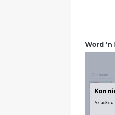
Word
’
n 