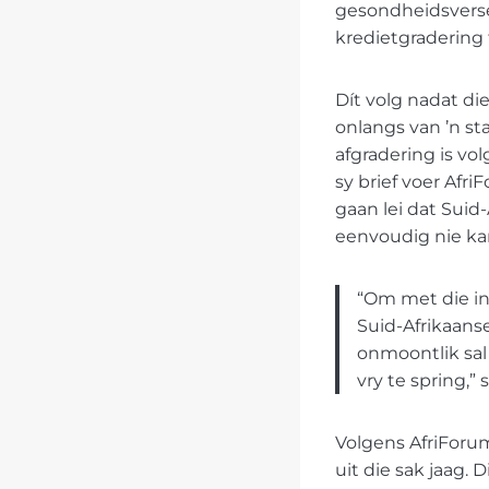
gesondheidsversek
kredietgradering 
Dít volg nadat di
onlangs van ’n sta
afgradering is vo
sy brief voer Afr
gaan lei dat Suid
eenvoudig nie ka
“Om met die inw
Suid-Afrikaanse
onmoontlik sal
vry te spring,”
Volgens AfriForum
uit die sak jaag.