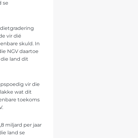
d se
edietgradering
e vir dié
enbare skuld. In
 die NGV daartoe
die land dit
mpspoedig vir die
lakke wat dit
sienbare toekoms
V.
 miljard per jaar
die land se