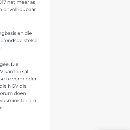
017 net meer as
en onvolhoubaar
ngbasis en die
efondsde stelsel
e.
gee. Die
kan lei) sal
se te verminder
 die NGV die
iForum doen
heidsminister om
f.