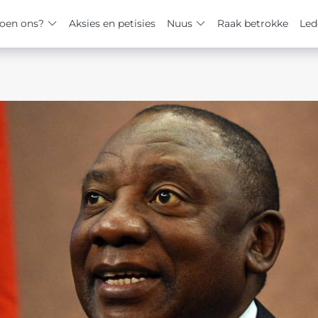
oen ons?
Aksies en petisies
Nuus
Raak betrokke
Led