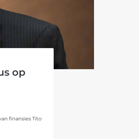
us op
g
an finansies Tito