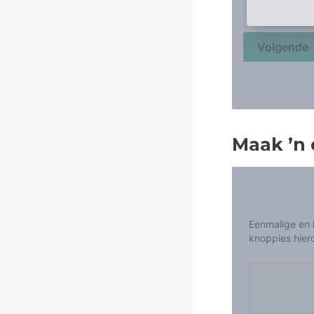
Maak
’
n 