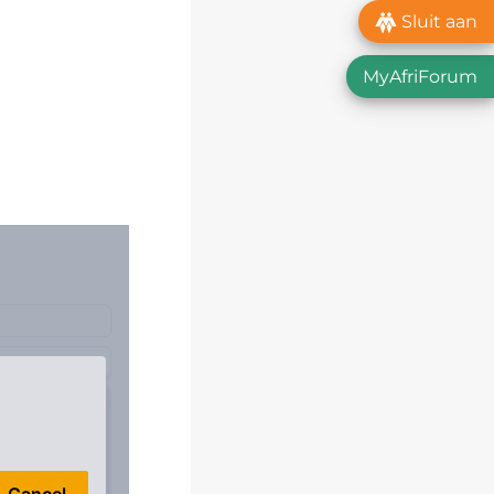
Sluit aan
MyAfriForum