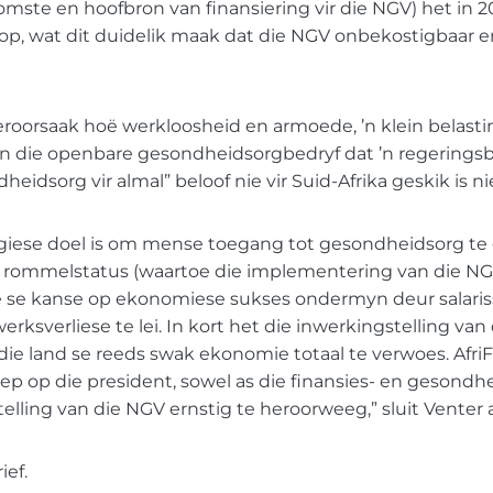
mste en hoofbron van finansiering vir die NGV) het in 2
oop, wat dit duidelik maak dat die NGV onbekostigbaar 
roorsaak hoë werkloosheid en armoede, ’n klein belasti
an die openbare gesondheidsorgbedryf dat ’n regeringsb
heidsorg vir almal” beloof nie vir Suid-Afrika geskik is ni
giese doel is om mense toegang tot gesondheidsorg te 
t rommelstatus (waartoe die implementering van die NGV 
 se kanse op ekonomiese sukses ondermyn deur salaris
werksverliese te lei. In kort het die inwerkingstelling van
die land se reeds swak ekonomie totaal te verwoes. Afr
ep op die president, sowel as die finansies- en gesond
elling van die NGV ernstig te heroorweeg,” sluit Venter a
ief.