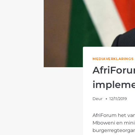
MEDIAVERKLARINGS
AfriFor
impleme
Deur
12/11/2019
AfriForum het van
Mboweni en minis
burgerregteorgani