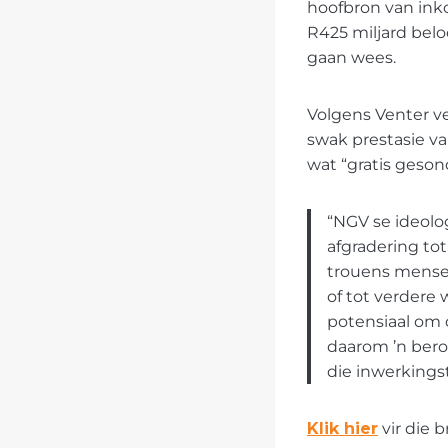
hoofbron van inko
R425 miljard bel
gaan wees.
Volgens Venter ve
swak prestasie v
wat “gratis gesond
“NGV se ideolo
afgradering to
trouens mense
of tot verdere 
potensiaal om 
daarom ’n bero
die inwerkingst
Klik hier
vir die br