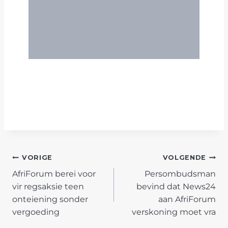
POST
VORIGE
VOLGENDE
AfriForum berei voor
Persombudsman
NAVIGATION
vir regsaksie teen
bevind dat News24
onteiening sonder
aan AfriForum
vergoeding
verskoning moet vra