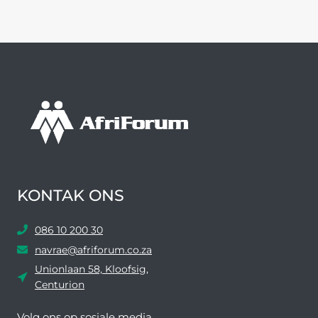
KONTAK ONS
086 10 200 30
navrae@afriforum.co.za
Unionlaan 58, Kloofsig,
Centurion
Volg ons ​​op sosiale media