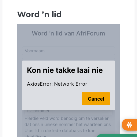
Word
’
n lid