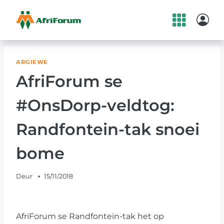
Skip
to
content
ARGIEWE
AfriForum se
#OnsDorp-veldtog:
Randfontein-tak snoei
bome
Deur
15/11/2018
AfriForum se Randfontein-tak het op