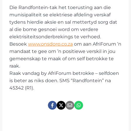
Die Randfontein-tak het toerusting aan die
munisipaliteit se elektriese afdeling verskaf
tydens hierdie aksie en sal mettertyd sorg dat
al die bome gesnoei word om verdere
elektrisiteitsonderbrekings te verhoed.
Besoek
www.onsdorp.co.za
om aan AfriForum ’n
mandaat te gee om ’n positiewe verskil in jou
gemeenskap te maak of om self betrokke te
raak.
Raak vandag by AfriForum betrokke – selfdoen
is beter as niks doen. SMS “Randfontein” na
45342 (R1).