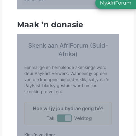
MyAfriForum
Maak
’
n donasie