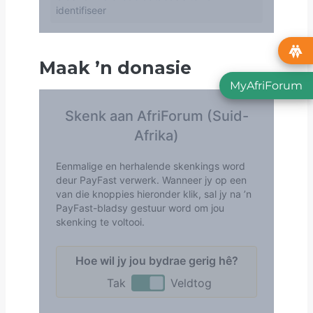
Maak
’
n donasie
MyAfriForum