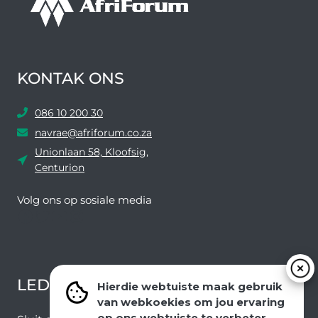
KONTAK ONS
086 10 200 30
navrae@afriforum.co.za
Unionlaan 58, Kloofsig,
Centurion
Volg ons ​​op sosiale media
Facebook
Twitter
YouTube
Instagram
LEDEVOORDELE NUUSBRIEF
Hierdie webtuiste maak gebruik
van webkoekies om jou ervaring
op ons webtuiste te verbeter.