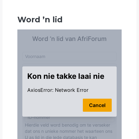
Word
’
n lid