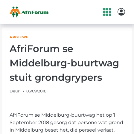
Skip
to
content
ARGIEWE
AfriForum se
Middelburg-buurtwag
stuit grondgrypers
Deur
05/09/2018
AfriForum se Middelburg-buurtwag het op 1
September 2018 gesorg dat persone wat grond
in Middelburg beset het, dié perseel verlaat.