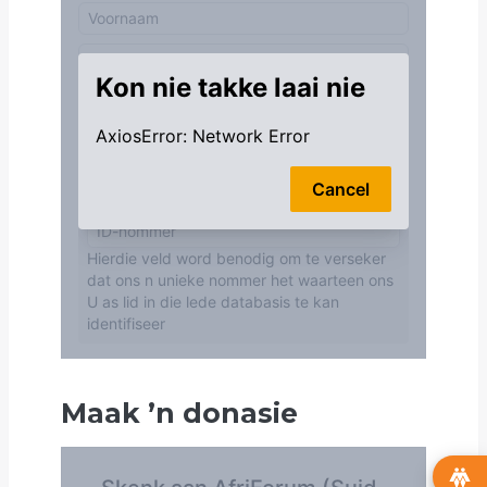
Maak
’
n donasie