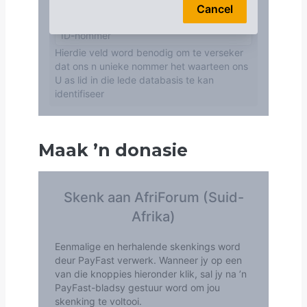
Maak
’
n donasie