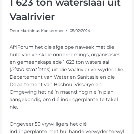
1 623 ton waterslaai uit
Vaalrivier
Deur
Marthinus Koekemoer
05/02/2024
AfriForum het die afgelope naweek met die
hulp van verskeie ondernemings, organisasies
en gemeenskapslede 1 623 ton waterslaai
(
Pistia stratiotes
) uit die Vaalrivier verwyder. Die
Departement van Water en Sanitasie en die
Departement van Bosbou, Visserye en
Omgewing het ná ’n maand nog nie ’n plan
aangekondig om dié indringerplante te takel
nie.
Ongeveer 50 vrywilligers het dié
indringerplante met hul hande verwyder terwyl