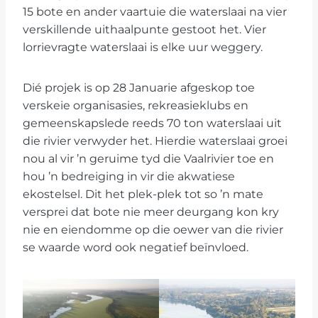
15 bote en ander vaartuie die waterslaai na vier
verskillende uithaalpunte gestoot het. Vier
lorrievragte waterslaai is elke uur weggery.
Dié projek is op 28 Januarie afgeskop toe
verskeie organisasies, rekreasieklubs en
gemeenskapslede reeds 70 ton waterslaai uit
die rivier verwyder het. Hierdie waterslaai groei
nou al vir ’n geruime tyd die Vaalrivier toe en
hou ’n bedreiging in vir die akwatiese
ekostelsel. Dit het plek-plek tot so ’n mate
versprei dat bote nie meer deurgang kon kry
nie en eiendomme op die oewer van die rivier
se waarde word ook negatief beïnvloed.