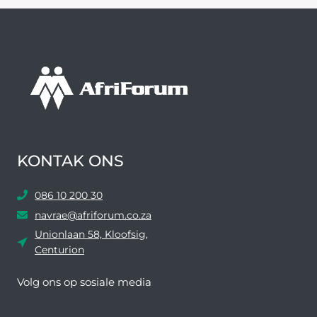
KONTAK ONS
086 10 200 30
navrae@afriforum.co.za
Unionlaan 58, Kloofsig,
Centurion
Volg ons ​​op sosiale media
Facebook
Twitter
YouTube
Instagram