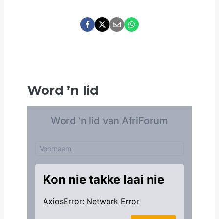
Word
’
n lid