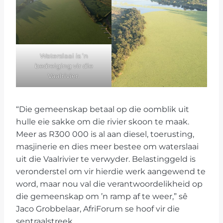
Waterslaai is ’n
bedreiging vir die
Vaalrivier.
“Die gemeenskap betaal op die oomblik uit
hulle eie sakke om die rivier skoon te maak.
Meer as R300 000 is al aan diesel, toerusting,
masjinerie en dies meer bestee om waterslaai
uit die Vaalrivier te verwyder. Belastinggeld is
veronderstel om vir hierdie werk aangewend te
word, maar nou val die verantwoordelikheid op
die gemeenskap om ’n ramp af te weer,” sê
Jaco Grobbelaar, AfriForum se hoof vir die
sentraalstreek.