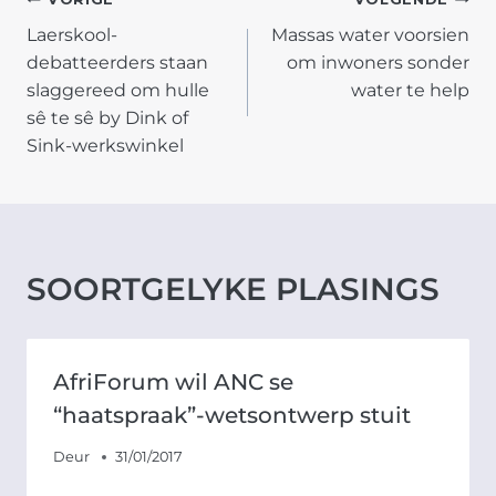
POST
Laerskool-
Massas water voorsien
NAVIGATION
debatteerders staan
om inwoners sonder
slaggereed om hulle
water te help
sê te sê by Dink of
Sink-werkswinkel
SOORTGELYKE PLASINGS
AfriForum wil ANC se
“haatspraak”-wetsontwerp stuit
Deur
31/01/2017