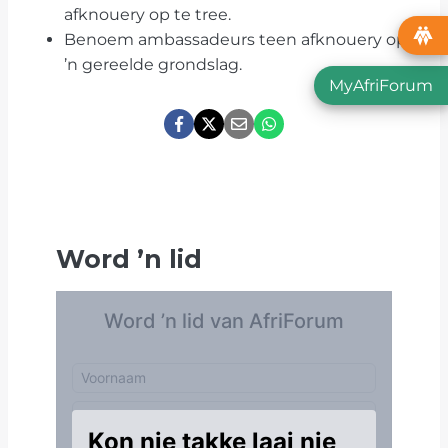
afknouery op te tree.
Benoem ambassadeurs teen afknouery op
’n gereelde grondslag.
MyAfriForum
Word
’
n lid