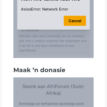
Maak
’
n donasie