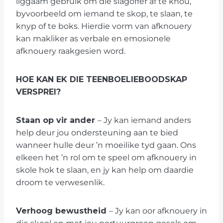
liggaam gebruik om die slagoffer af te knou,
byvoorbeeld om iemand te skop, te slaan, te
knyp of te boks. Hierdie vorm van afknouery
kan makliker as verbale en emosionele
afknouery raakgesien word.
HOE KAN EK DIE TEENBOELIEBOODSKAP
VERSPREI?
Staan op vir ander
– Jy kan iemand anders
help deur jou ondersteuning aan te bied
wanneer hulle deur ’n moeilike tyd gaan. Ons
elkeen het ’n rol om te speel om afknouery in
skole hok te slaan, en jy kan help om daardie
droom te verwesenlik.
Verhoog bewustheid
– Jy kan oor afknouery in