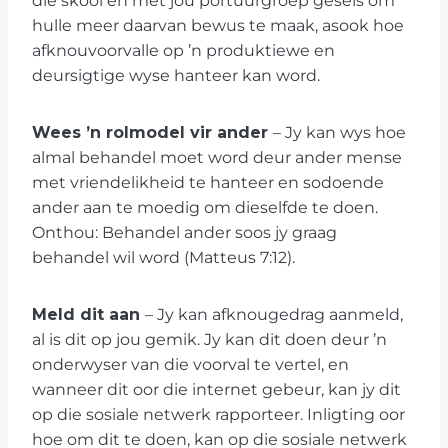
die skool en met jou portuurgroep gesels om
hulle meer daarvan bewus te maak, asook hoe
afknouvoorvalle op ’n produktiewe en
deursigtige wyse hanteer kan word.
Wees ’n rolmodel vir ander
– Jy kan wys hoe
almal behandel moet word deur ander mense
met vriendelikheid te hanteer en sodoende
ander aan te moedig om dieselfde te doen.
Onthou: Behandel ander soos jy graag
behandel wil word (Matteus 7:12).
Meld dit aan
– Jy kan afknougedrag aanmeld,
al is dit op jou gemik. Jy kan dit doen deur ’n
onderwyser van die voorval te vertel, en
wanneer dit oor die internet gebeur, kan jy dit
op die sosiale netwerk rapporteer. Inligting oor
hoe om dit te doen, kan op die sosiale netwerk