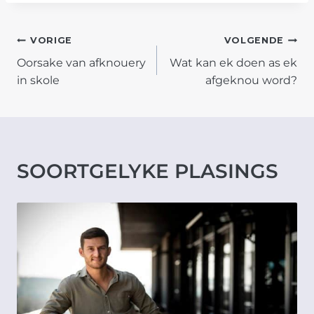
POST
VORIGE
VOLGENDE
Oorsake van afknouery
Wat kan ek doen as ek
NAVIGATION
in skole
afgeknou word?
SOORTGELYKE PLASINGS