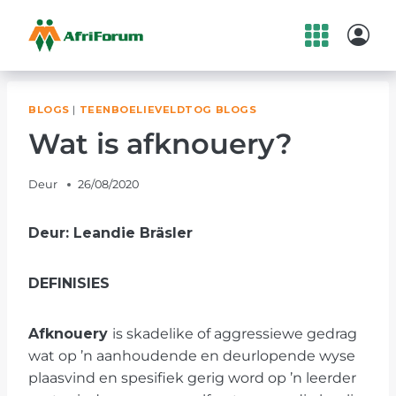
Skip
to
content
BLOGS
|
TEENBOELIEVELDTOG BLOGS
Wat is afknouery?
Deur
26/08/2020
Deur: Leandie Bräsler
DEFINISIES
Afknouery
is skadelike of aggressiewe gedrag
wat op ’n aanhoudende en deurlopende wyse
plaasvind en spesifiek gerig word op ’n leerder