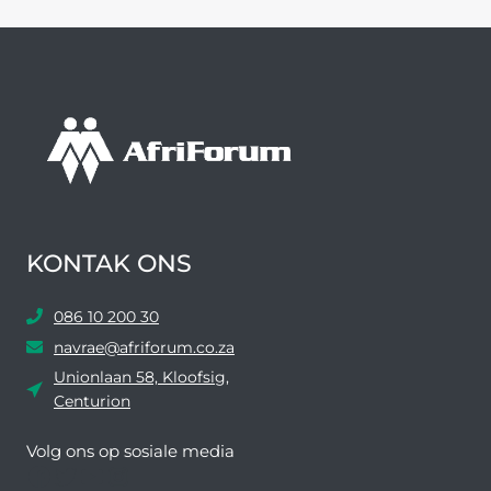
KONTAK ONS
086 10 200 30
navrae@afriforum.co.za
Unionlaan 58, Kloofsig,
Centurion
Volg ons ​​op sosiale media
Facebook
Twitter
YouTube
Instagram