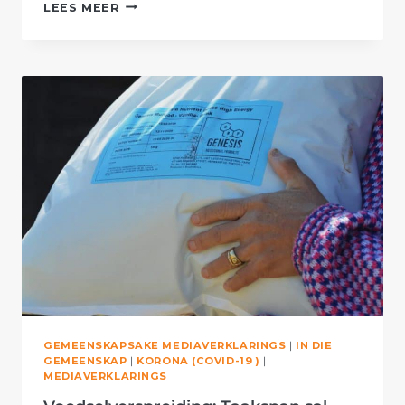
AFRIFORUM
LEES MEER
SE
WOLMARANSSTAD-
TAK
EN
HELPENDE
HAND
DRA
BY
TOT
VOEDSELVERSPREIDING
GEMEENSKAPSAKE MEDIAVERKLARINGS
|
IN DIE
GEMEENSKAP
|
KORONA (COVID-19 )
|
MEDIAVERKLARINGS