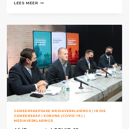
TAAKSPAN
LEES MEER
VOORSIEN
10 000
VOEDSAME
KITSMAALTYE
AAN
SPECIAL
OLYMPICS
SA
GEMEENSKAPSAKE MEDIAVERKLARINGS
|
IN DIE
GEMEENSKAP
|
KORONA (COVID-19 )
|
MEDIAVERKLARINGS