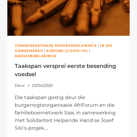
GEMEENSKAPSAKE MEDIAVERKLARINGS
|
IN DIE
GEMEENSKAP
|
KORONA (COVID-19 )
|
MEDIAVERKLARINGS
Taakspan versprei eerste besending
voedsel
Deur
23/04/2020
Die taakspan gestig deur die
burgerregteorganisasie AfriForum en die
familieboernetwerk Saai, in samewerking
met Solidariteit Helpende Hand se Josef
Silo’s-projek,…