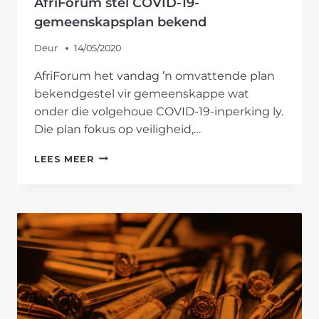
AfriForum stel COVID-19-
gemeenskapsplan bekend
Deur
14/05/2020
AfriForum het vandag ’n omvattende plan
bekendgestel vir gemeenskappe wat
onder die volgehoue COVID-19-inperking ly.
Die plan fokus op veiligheid,…
AFRIFORUM
LEES MEER
STEL
COVID-
19-
GEMEENSKAPSPLAN
BEKEND