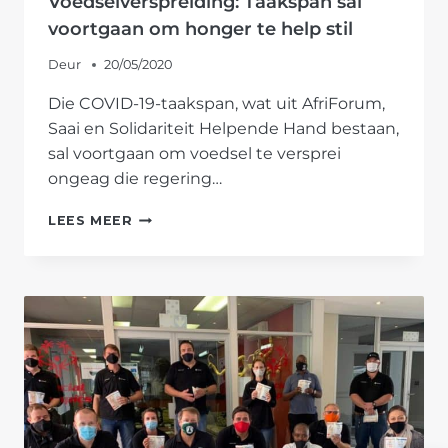
Voedselverspreiding: Taakspan sal
voortgaan om honger te help stil
Deur
20/05/2020
Die COVID-19-taakspan, wat uit AfriForum,
Saai en Solidariteit Helpende Hand bestaan,
sal voortgaan om voedsel te versprei
ongeag die regering…
VOEDSELVERSPREIDING:
LEES MEER
TAAKSPAN
SAL
VOORTGAAN
OM
HONGER
TE
HELP
STIL