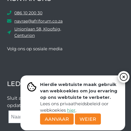
086 10 200 30
navrae@afriforum.co.za
Unionlaan 58, Kloofsig,
Centurion
Volg ons ​​op sosiale media
Facebook
Twitter
YouTube
Instagram
LEDEVOORDELE NUUSBRIEF
Hierdie webtuiste maak gebruik
van webkoekies om jou ervaring
op ons webtuiste te verbeter.
Sluit aan by ons e-poslys om die nuutste nuus en
Lees ons privaatheidsbeleid oor
opdaterings van ons span te ontvang.
webkoekies
hier
.
SUBMIT
AANVAAR
WEIER