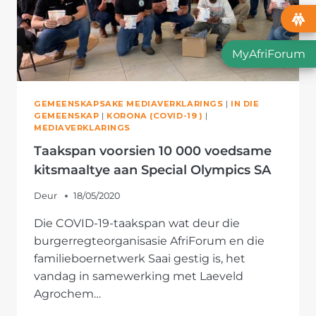
MyAfriForum
GEMEENSKAPSAKE MEDIAVERKLARINGS
|
IN DIE
GEMEENSKAP
|
KORONA (COVID-19 )
|
MEDIAVERKLARINGS
Taakspan voorsien 10 000 voedsame
kitsmaaltye aan Special Olympics SA
Deur
18/05/2020
Die COVID-19-taakspan wat deur die
burgerregteorganisasie AfriForum en die
familieboernetwerk Saai gestig is, het
vandag in samewerking met Laeveld
Agrochem…