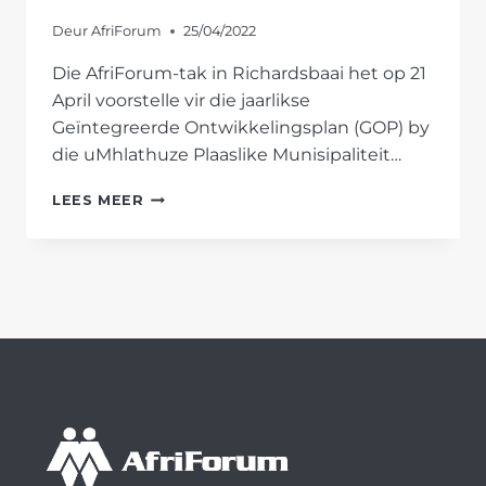
Deur
AfriForum
25/04/2022
Die AfriForum-tak in Richardsbaai het op 21
April voorstelle vir die jaarlikse
Geïntegreerde Ontwikkelingsplan (GOP) by
die uMhlathuze Plaaslike Munisipaliteit…
AFRIFORUM
LEES MEER
SE
RICHARDSBAAI-
TAK
DIEN
GOP
VOORSTELLE
IN