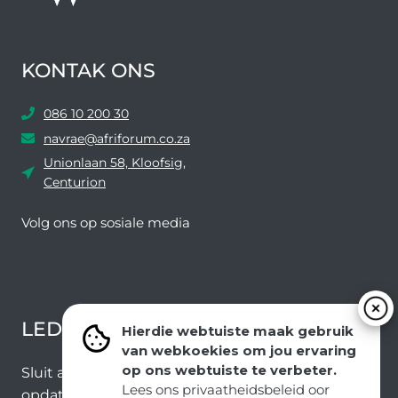
KONTAK ONS
086 10 200 30
navrae@afriforum.co.za
Unionlaan 58, Kloofsig,
Centurion
Volg ons ​​op sosiale media
Facebook
Twitter
YouTube
Instagram
LEDEVOORDELE NUUSBRIEF
Hierdie webtuiste maak gebruik
van webkoekies om jou ervaring
op ons webtuiste te verbeter.
Sluit aan by ons e-poslys om die nuutste nuus en
Lees ons privaatheidsbeleid oor
opdaterings van ons span te ontvang.