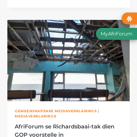
TAK
IN
RICHARDSBAAI
INSTALLEER
GEVORDERDE
KAMERASTELSEL
MyAfriForum
GEMEENSKAPSAKE MEDIAVERKLARINGS
|
MEDIAVERKLARINGS
AfriForum se Richardsbaai-tak dien
GOP voorstelle in