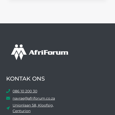
TAK
SKOP
#ONSDORP-
PROJEK
AF
KONTAK ONS
086 10 200 30
navrae@afriforum.co.za
Unionlaan 58, Kloofsig,
Centurion