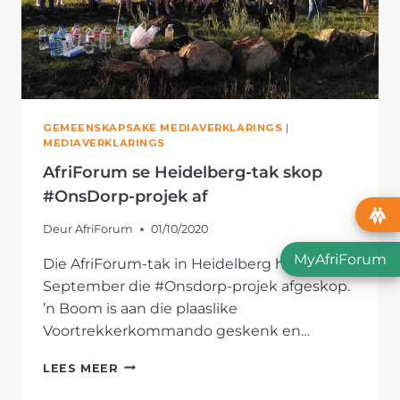
GEMEENSKAPSAKE MEDIAVERKLARINGS
|
MEDIAVERKLARINGS
AfriForum se Heidelberg-tak skop
#OnsDorp-projek af
Deur
AfriForum
01/10/2020
MyAfriForum
Die AfriForum-tak in Heidelberg het op 29
September die #Onsdorp-projek afgeskop.
’n Boom is aan die plaaslike
Voortrekkerkommando geskenk en…
AFRIFORUM
LEES MEER
SE
HEIDELBERG-