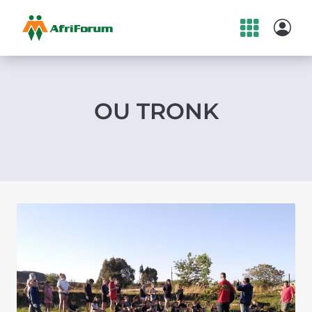
Skip
to
content
OU TRONK