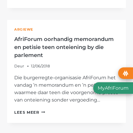
VERWELKOM
UITSPRAAK
WAT
STAAT
VAN
ARGIEWE
INPERKING
ONGRONDWETLIK
AfriForum oorhandig memorandum
VERKLAAR
en petisie teen onteiening by die
parlement
Deur
12/06/2018
Die burgerregte-organisasie AfriForum het
vandag ’n memorandum en ’n petisie,
MyAfriForum
waarmee daar teen die voorgenome proses
van onteiening sonder vergoeding…
AFRIFORUM
LEES MEER
OORHANDIG
MEMORANDUM
EN