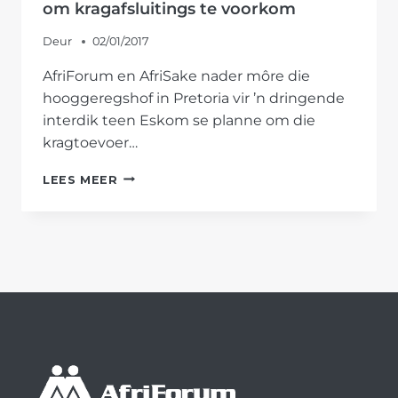
om kragafsluitings te voorkom
Deur
02/01/2017
AfriForum en AfriSake nader môre die
hooggeregshof in Pretoria vir ’n dringende
interdik teen Eskom se planne om die
kragtoevoer…
AFRIFORUM
LEES MEER
EN
AFRISAKE
DRINGEND
IN
HOF
OM
KRAGAFSLUITINGS
TE
VOORKOM