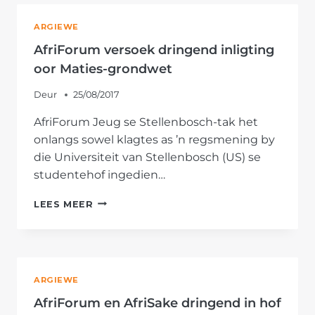
PETISIE
TEEN
ARGIEWE
ONTEIENING
BY
AfriForum versoek dringend inligting
DIE
oor Maties-grondwet
PARLEMENT
Deur
25/08/2017
AfriForum Jeug se Stellenbosch-tak het
onlangs sowel klagtes as ’n regsmening by
die Universiteit van Stellenbosch (US) se
studentehof ingedien…
AFRIFORUM
LEES MEER
VERSOEK
DRINGEND
INLIGTING
OOR
MATIES-
ARGIEWE
GRONDWET
AfriForum en AfriSake dringend in hof