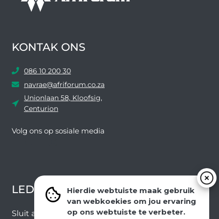
KONTAK ONS
086 10 200 30
navrae@afriforum.co.za
Unionlaan 58, Kloofsig,
Centurion
Volg ons ​​op sosiale media
Facebook
Twitter
YouTube
Instagram
LEDEVOORDELE NUUSBRIEF
Hierdie webtuiste maak gebruik
van webkoekies om jou ervaring
op ons webtuiste te verbeter.
Sluit aan by ons e-poslys om die nuutste nuus en