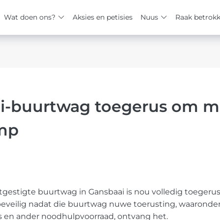
Wat doen ons?
Aksies en petisies
Nuus
Raak betrok
i-buurtwag toegerus om m
mp
tgestigte buurtwag in Gansbaai is nou volledig toegeru
veilig nadat die buurtwag nuwe toerusting, waaronder
’s en ander noodhulpvoorraad, ontvang het.