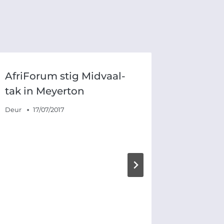
AfriForum stig Midvaal-
Mossel
tak in Meyerton
plant 
Deur
17/07/2017
Deur
17