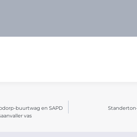
dodorp-buurtwag en SAPD
Standerton
N
aanvaller vas