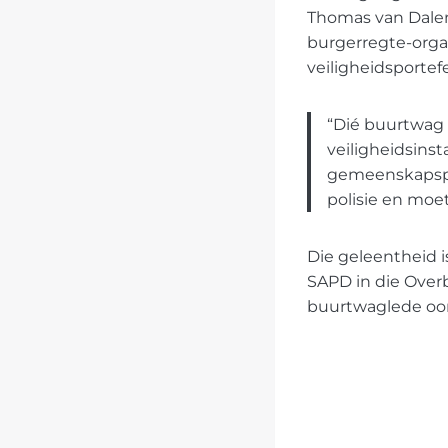
Thomas van Dalen,
burgerregte-organ
veiligheidsportefe
“Dié buurtwag
veiligheidsinst
gemeenskapspol
polisie en moet
Die geleentheid i
SAPD in die Over
buurtwaglede oo