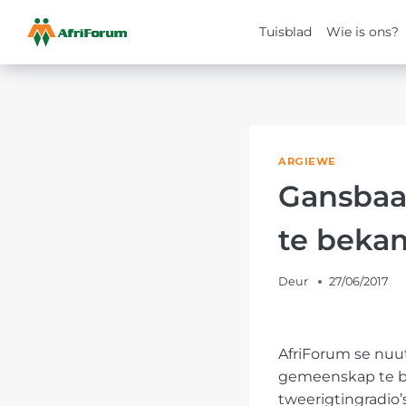
Tuisblad
Wie is ons?
Skip
to
content
ARGIEWE
Gansbaa
te beka
Deur
27/06/2017
AfriForum se nuu
gemeenskap te be
tweerigtingradio