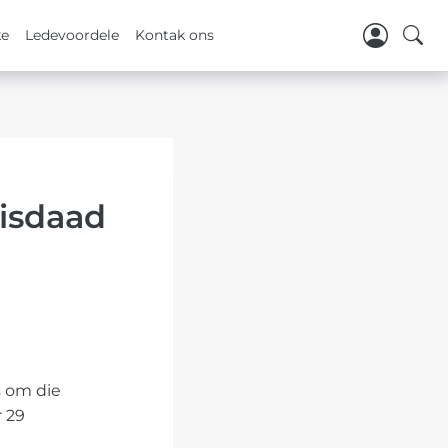
ke
Ledevoordele
Kontak ons
isdaad
s om die
 29