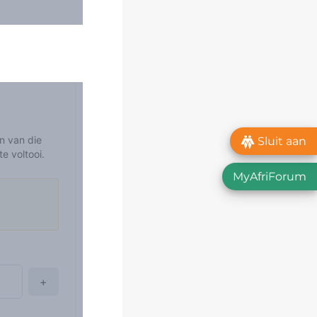
Sluit aan
MyAfriForum