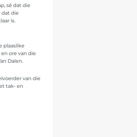
p, sê dat die
 dat die
aar is.
e plaaslike
en ore van die
Van Dalen.
elvoerder van die
et tak- en