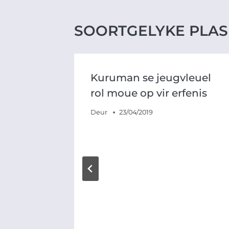
SOORTGELYKE PLAS
Kuruman se jeugvleuel
rol moue op vir erfenis
Deur
23/04/2019
-
 hulp