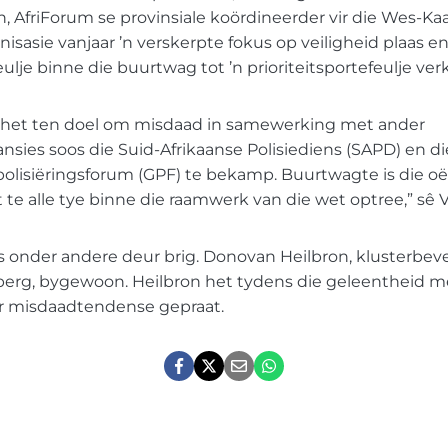
 AfriForum se provinsiale koördineerder vir die Wes-Kaa
isasie vanjaar ’n verskerpte fokus op veiligheid plaas en
ulje binne die buurtwag tot ’n prioriteitsportefeulje verkl
 het ten doel om misdaad in samewerking met ander
ansies soos die Suid-Afrikaanse Polisiediens (SAPD) en di
isiëringsforum (GPF) te bekamp. Buurtwagte is die oë 
 te alle tye binne die raamwerk van die wet optree,” sê 
s onder andere deur brig. Donovan Heilbron, klusterbev
berg, bygewoon. Heilbron het tydens die geleentheid m
r misdaadtendense gepraat.