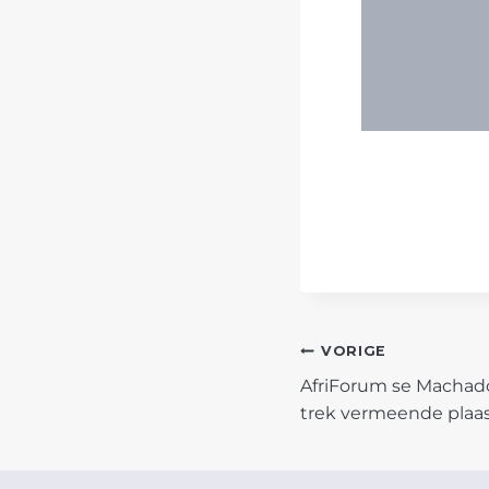
POST
VORIGE
AfriForum se Macha
NAVIGATIO
trek vermeende plaas