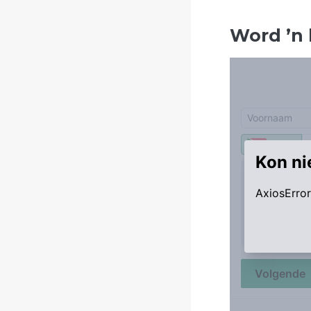
Word
’
n 