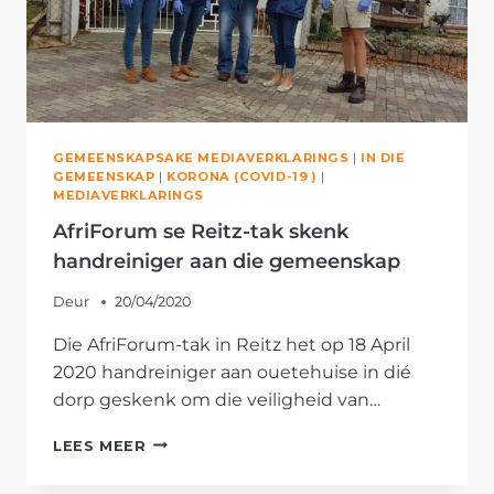
GEMEENSKAPSAKE MEDIAVERKLARINGS
|
IN DIE
GEMEENSKAP
|
KORONA (COVID-19 )
|
MEDIAVERKLARINGS
AfriForum se Reitz-tak skenk
handreiniger aan die gemeenskap
Deur
20/04/2020
Die AfriForum-tak in Reitz het op 18 April
2020 handreiniger aan ouetehuise in dié
dorp geskenk om die veiligheid van…
AFRIFORUM
LEES MEER
SE
REITZ-