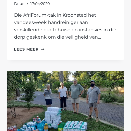
Deur
17/04/2020
Die AfriForum-tak in Kroonstad het
vandeesweek handreiniger aan
verskillende ouetehuise en instansies in dié
dorp geskenk om die veiligheid van…
AFRIFORUM
LEES MEER
SE
KROONSTAD-
TAK
SKENK
HANDREINIGER
AAN
DIE
GEMEENSKAP