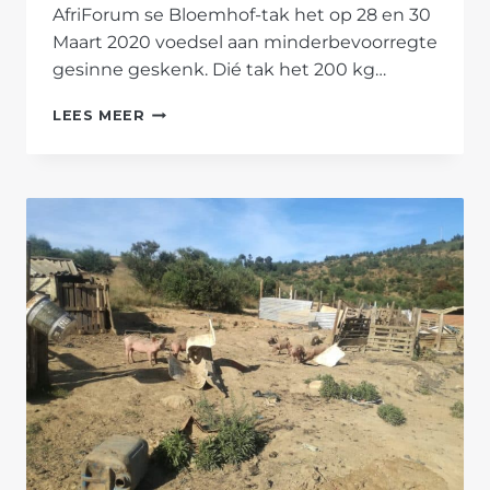
AfriForum se Bloemhof-tak het op 28 en 30
Maart 2020 voedsel aan minderbevoorregte
gesinne geskenk. Dié tak het 200 kg…
AFRIFORUM
LEES MEER
SE
BLOEMHOF-
TAK
HELP
GEMEENSKAP
MET
KOSVOORRAAD
TYDENS
STAAT
VAN
INPERKING