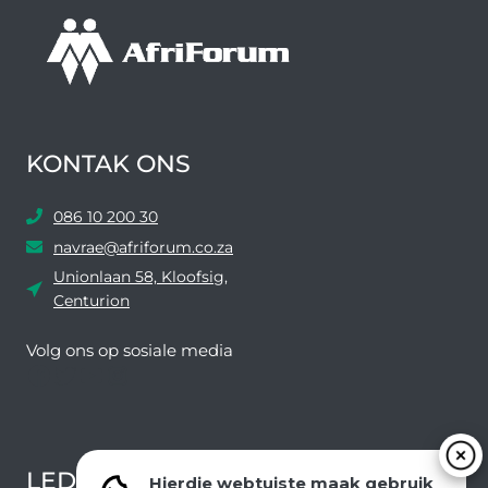
KONTAK ONS
086 10 200 30
navrae@afriforum.co.za
Unionlaan 58, Kloofsig,
Centurion
Volg ons ​​op sosiale media
Facebook
Twitter
YouTube
Instagram
LEDEVOORDELE NUUSBRIEF
Hierdie webtuiste maak gebruik