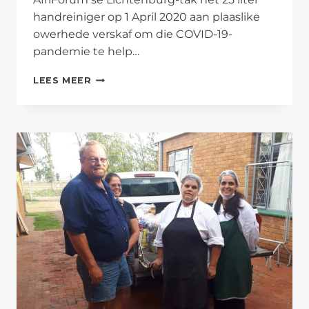
handreiniger op 1 April 2020 aan plaaslike
owerhede verskaf om die COVID-19-
pandemie te help…
AFRIFORUM
LEES MEER
SE
LICHTENBURG-
TAK
GRYP
IN
TYDENS
NASIONALE
INPERKING