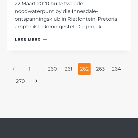
22 Maart 2020 hulle tweede
noodwaterpunt by die Innesdale-
ontspanningsklub in Rietfontein, Pretoria
amptelik bekend gestel. Dié projek…
AFRIFORUM
LEES MEER
SE
MOOT-
TAK
RIG
PAGE
Previous
1
…
260
261
262
263
264
TWEEDE
NOODWATERPUNT
NAVIGATION
Page
Next
…
270
OP
VIR
Page
VOLHOUBARE
WATERPROJEK