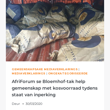
OMGEEPAKKIES
AAN
GEMEENSKAPSLEDE
IN
NOOD
GEMEENSKAPSAKE MEDIAVERKLARINGS
|
MEDIAVERKLARINGS
|
ONGEKATEGORISEERDE
AfriForum se Bloemhof-tak help
gemeenskap met kosvoorraad tydens
staat van inperking
Deur
30/03/2020