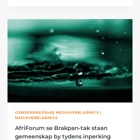
SE
RUSTENBURG-
TAK
ONDERSTEUN
BEJAARDES
TYDENS
INPERKING
GEMEENSKAPSAKE MEDIAVERKLARINGS
|
MEDIAVERKLARINGS
AfriForum se Brakpan-tak staan
gemeenskap by tydens inperking