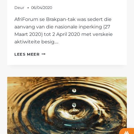
Deur
06/04/2020
AfriForum se Brakpan-tak was sedert die
aanvang van die nasionale inperking (27
Maart 2020) tot 2 April 2020 met verskeie
aktiwiteite besig….
AFRIFORUM
LEES MEER
SE
BRAKPAN-
TAK
STAAN
GEMEENSKAP
BY
TYDENS
INPERKING