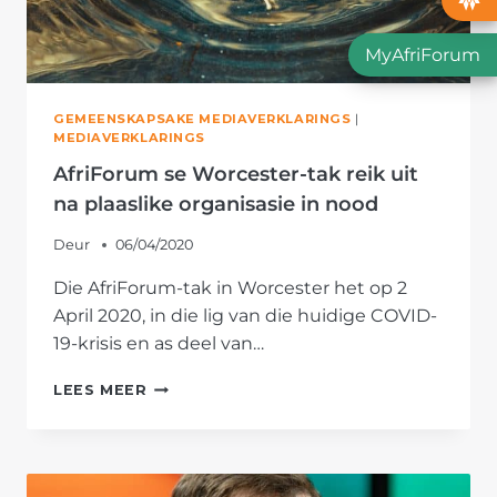
MyAfriForum
GEMEENSKAPSAKE MEDIAVERKLARINGS
|
MEDIAVERKLARINGS
AfriForum se Worcester-tak reik uit
na plaaslike organisasie in nood
Deur
06/04/2020
Die AfriForum-tak in Worcester het op 2
April 2020, in die lig van die huidige COVID-
19-krisis en as deel van…
AFRIFORUM
LEES MEER
SE
WORCESTER-
TAK
REIK
UIT