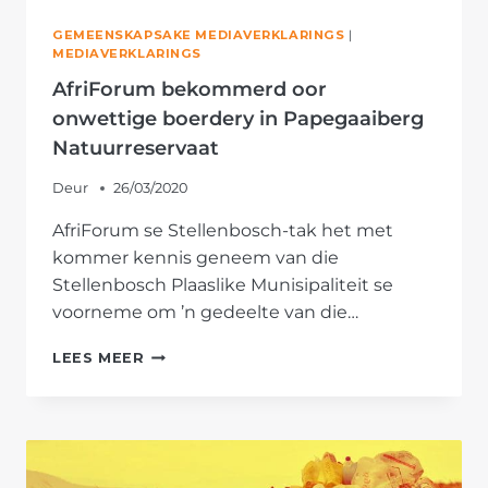
GEMEENSKAPSAKE MEDIAVERKLARINGS
|
MEDIAVERKLARINGS
AfriForum bekommerd oor
onwettige boerdery in Papegaaiberg
Natuurreservaat
Deur
26/03/2020
AfriForum se Stellenbosch-tak het met
kommer kennis geneem van die
Stellenbosch Plaaslike Munisipaliteit se
voorneme om ’n gedeelte van die…
AFRIFORUM
LEES MEER
BEKOMMERD
OOR
ONWETTIGE
BOERDERY
IN
PAPEGAAIBERG