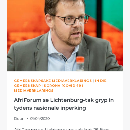
NA
PLAASLIKE
ORGANISASIE
IN
NOOD
GEMEENSKAPSAKE MEDIAVERKLARINGS
|
IN DIE
GEMEENSKAP
|
KORONA (COVID-19 )
|
MEDIAVERKLARINGS
AfriForum se Lichtenburg-tak gryp in
tydens nasionale inperking
Deur
01/04/2020
AfriForum se Lichtenburg-tak het 25 liter