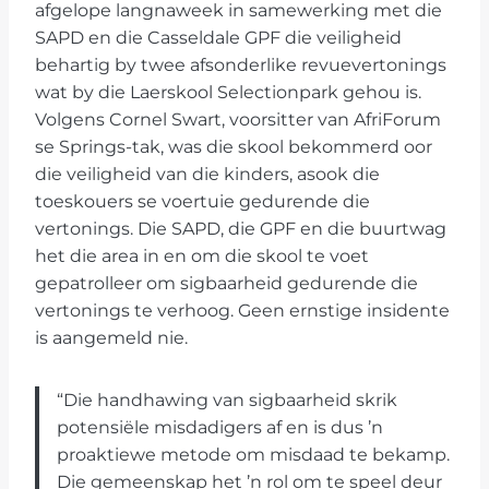
afgelope langnaweek in samewerking met die
SAPD en die Casseldale GPF die veiligheid
behartig by twee afsonderlike revuevertonings
wat by die Laerskool Selectionpark gehou is.
Volgens Cornel Swart, voorsitter van AfriForum
se Springs-tak, was die skool bekommerd oor
die veiligheid van die kinders, asook die
toeskouers se voertuie gedurende die
vertonings. Die SAPD, die GPF en die buurtwag
het die area in en om die skool te voet
gepatrolleer om sigbaarheid gedurende die
vertonings te verhoog. Geen ernstige insidente
is aangemeld nie.
“Die handhawing van sigbaarheid skrik
potensiële misdadigers af en is dus ’n
proaktiewe metode om misdaad te bekamp.
Die gemeenskap het ’n rol om te speel deur