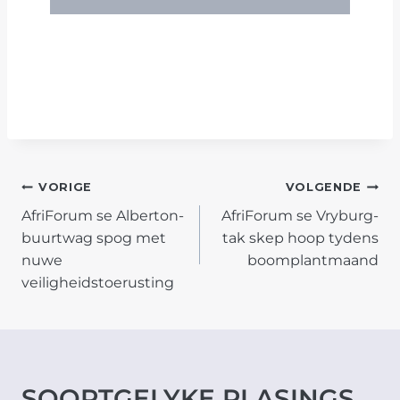
POST
VORIGE
VOLGENDE
AfriForum se Alberton-
AfriForum se Vryburg-
NAVIGATION
buurtwag spog met
tak skep hoop tydens
nuwe
boomplantmaand
veiligheidstoerusting
SOORTGELYKE PLASINGS