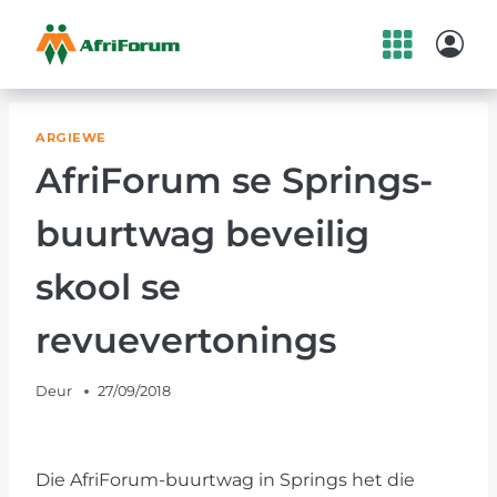
Skip
to
content
ARGIEWE
AfriForum se Springs-
buurtwag beveilig
skool se
revuevertonings
Deur
27/09/2018
Die AfriForum-buurtwag in Springs het die