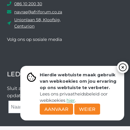
086 10 200 30
navrae@afriforum.co.za
Unionlaan 58, Kloofsig,
Centurion
Volg ons ​​op sosiale media
Facebook
Twitter
YouTube
Instagram
LEDEVOORDELE NUUSBRIEF
Hierdie webtuiste maak gebruik
van webkoekies om jou ervaring
op ons webtuiste te verbeter.
Sluit aan by ons e-poslys om die nuutste nuus en
Lees ons privaatheidsbeleid oor
opdaterings van ons span te ontvang.
webkoekies
hier
.
SUBMIT
AANVAAR
WEIER