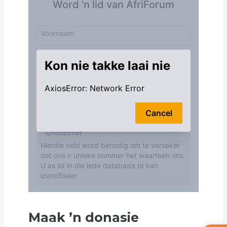
Maak
’
n donasie