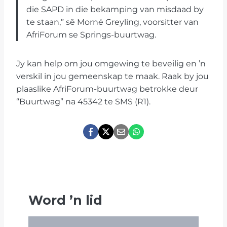
die SAPD in die bekamping van misdaad by
te staan,” sê Morné Greyling, voorsitter van
AfriForum se Springs-buurtwag.
Jy kan help om jou omgewing te beveilig en ’n
verskil in jou gemeenskap te maak. Raak by jou
plaaslike AfriForum-buurtwag betrokke deur
“Buurtwag” na 45342 te SMS (R1).
Word
’
n lid