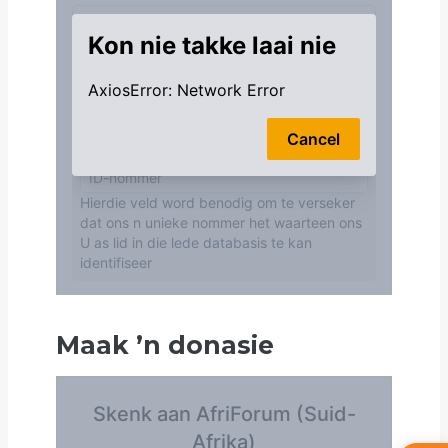
Maak
’
n donasie