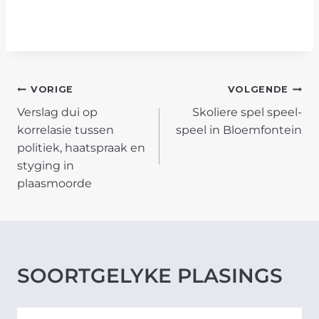
POST
VORIGE
VOLGENDE
Verslag dui op
Skoliere spel speel-
NAVIGATION
korrelasie tussen
speel in Bloemfontein
politiek, haatspraak en
styging in
plaasmoorde
SOORTGELYKE PLASINGS