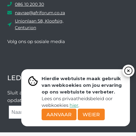
086 10 200 30
navrae@afriforum.co.za
Unionlaan 58, Kloofsig,
Centurion
Volg ons ​​op sosiale media
Facebook
Twitter
YouTube
Instagram
LEDEVOORDELE NUUSBRIEF
Hierdie webtuiste maak gebruik
van webkoekies om jou ervaring
op ons webtuiste te verbeter.
Sluit aan by ons e-poslys om die nuutste nuus en
Lees ons privaatheidsbeleid oor
opdaterings van ons span te ontvang.
webkoekies
hier
.
SUBMIT
AANVAAR
WEIER