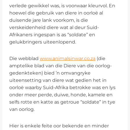
verlede gewikkel was, is voorwaar kleurvol. En
hoewel die gebruik van diere in oorloë al
duisende jare lank voorkom, is die
verskeidenheid diere wat al deur Suid-
Afrikaners ingespan is as “soldate” en
gelukbringers uiteenlopend.
Die webblad
www.animalsinwar.co.za
(die
amptelike blad van die Diere van die oorlog-
gedenkteken) bied ’n omvangryke
uiteensetting van diere wat gedien het in
oorloë waarby Suid-Afrika betrokke was en lys
onder meer perde, duiwe, honde, kamele en
selfs rotte en katte as getroue “soldate” in tye
van oorlog.
Hier is enkele feite oor bekende en minder