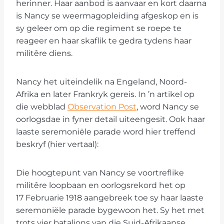
herinner. Haar aanbod is aanvaar en kort daarna
is Nancy se weermagopleiding afgeskop en is
sy geleer om op die regiment se roepe te
reageer en haar skaflik te gedra tydens haar
militêre diens.
Nancy het uiteindelik na Engeland, Noord-
Afrika en later Frankryk gereis. In ’n artikel op
die webblad
Observation Post
, word Nancy se
oorlogsdae in fyner detail uiteengesit. Ook haar
laaste seremoniële parade word hier treffend
beskryf (hier vertaal):
Die hoogtepunt van Nancy se voortreflike
militêre loopbaan en oorlogsrekord het op
17 Februarie 1918 aangebreek toe sy haar laaste
seremoniële parade bygewoon het. Sy het met
trots vier bataljons van die Suid-Afrikaanse