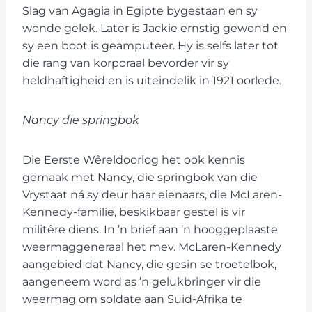
Slag van Agagia in Egipte bygestaan en sy
wonde gelek. Later is Jackie ernstig gewond en
sy een boot is geamputeer. Hy is selfs later tot
die rang van korporaal bevorder vir sy
heldhaftigheid en is uiteindelik in 1921 oorlede.
Nancy die springbok
Die Eerste Wêreldoorlog het ook kennis
gemaak met Nancy, die springbok van die
Vrystaat ná sy deur haar eienaars, die McLaren-
Kennedy-familie, beskikbaar gestel is vir
militêre diens. In ’n brief aan ’n hooggeplaaste
weermaggeneraal het mev. McLaren-Kennedy
aangebied dat Nancy, die gesin se troetelbok,
aangeneem word as ’n gelukbringer vir die
weermag om soldate aan Suid-Afrika te