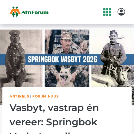
Skip
to
content
ARTIKELS
|
FORUM NUUS
Vasbyt, vastrap én
vereer: Springbok