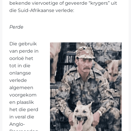
bekende viervoetige of geveerde “krygers” uit
die Suid-Afrikaanse verlede:
Perde
Die gebruik
van perde in
oorloë het
tot in die
onlangse
verlede
algemeen
voorgekom
en plaaslik
het die perd
in veral die
Anglo-