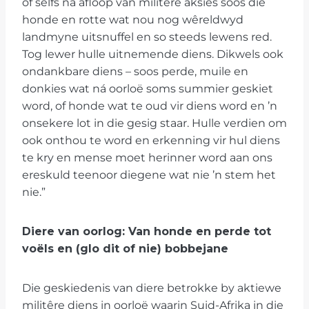
of selfs na afloop van militêre aksies soos die
honde en rotte wat nou nog wêreldwyd
landmyne uitsnuffel en so steeds lewens red.
Tog lewer hulle uitnemende diens. Dikwels ook
ondankbare diens – soos perde, muile en
donkies wat ná oorloë soms summier geskiet
word, of honde wat te oud vir diens word en ’n
onsekere lot in die gesig staar. Hulle verdien om
ook onthou te word en erkenning vir hul diens
te kry en mense moet herinner word aan ons
ereskuld teenoor diegene wat nie ’n stem het
nie.”
Diere van oorlog: Van honde en perde tot
voëls en (glo dit of nie) bobbejane
Die geskiedenis van diere betrokke by aktiewe
militêre diens in oorloë waarin Suid-Afrika in die