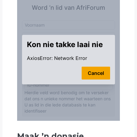
Maak
’
n donasie