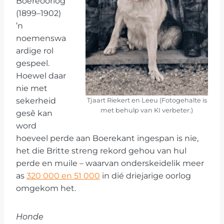
Boereoorlog
(1899–1902)
’n
noemenswa
ardige rol
gespeel.
Hoewel daar
nie met
sekerheid
Tjaart Riekert en Leeu (Fotogehalte is
met behulp van KI verbeter.)
gesê kan
word
hoeveel perde aan Boerekant ingespan is nie,
het die Britte streng rekord gehou van hul
perde en muile – waarvan onderskeidelik meer
as
320 000 en 51 000
in dié driejarige oorlog
omgekom het.
Honde