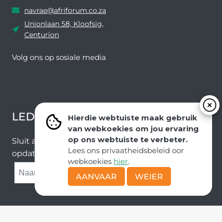
navrae@afriforum.co.za
Unionlaan 58, Kloofsig,
Centurion
Volg ons ​​op sosiale media
Facebook
Twitter
YouTube
Instagram
LEDEVOORDELE NUUSBRIEF
Hierdie webtuiste maak gebruik
van webkoekies om jou ervaring
op ons webtuiste te verbeter.
Sluit aan by ons e-poslys om die nuutste nuus en
Lees ons privaatheidsbeleid oor
opdaterings van ons span te ontvang.
webkoekies
hier
.
SUBMIT
AANVAAR
WEIER
Kopiereg © AfriForum