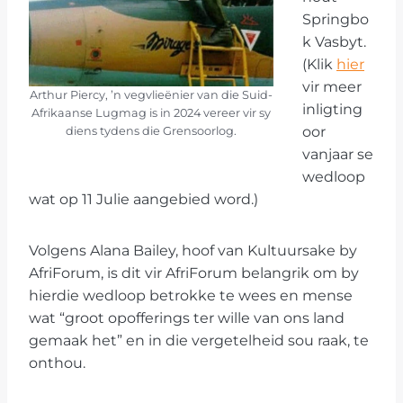
Springbo
k Vasbyt.
(Klik
hier
vir meer
Arthur Piercy, ’n vegvlieënier van die Suid-
inligting
Afrikaanse Lugmag is in 2024 vereer vir sy
oor
diens tydens die Grensoorlog.
vanjaar se
wedloop
wat op 11 Julie aangebied word.)
Volgens Alana Bailey, hoof van Kultuursake by
AfriForum, is dit vir AfriForum belangrik om by
hierdie wedloop betrokke te wees en mense
wat “groot opofferings ter wille van ons land
gemaak het” en in die vergetelheid sou raak, te
onthou.