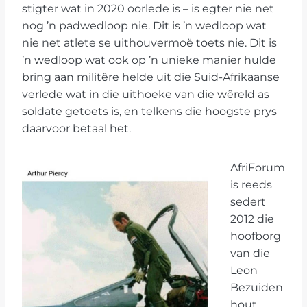
stigter wat in 2020 oorlede is – is egter nie net
nog ’n padwedloop nie. Dit is ’n wedloop wat
nie net atlete se uithouvermoë toets nie. Dit is
’n wedloop wat ook op ’n unieke manier hulde
bring aan militêre helde uit die Suid-Afrikaanse
verlede wat in die uithoeke van die wêreld as
soldate getoets is, en telkens die hoogste prys
daarvoor betaal het.
AfriForum
is reeds
sedert
2012 die
hoofborg
van die
Leon
Bezuiden
hout