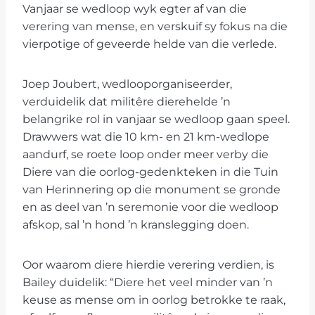
Vanjaar se wedloop wyk egter af van die
verering van mense, en verskuif sy fokus na die
vierpotige of geveerde helde van die verlede.
Joep Joubert, wedlooporganiseerder,
verduidelik dat militêre dierehelde ’n
belangrike rol in vanjaar se wedloop gaan speel.
Drawwers wat die 10 km- en 21 km-wedlope
aandurf, se roete loop onder meer verby die
Diere van die oorlog-gedenkteken in die Tuin
van Herinnering op die monument se gronde
en as deel van ’n seremonie voor die wedloop
afskop, sal ’n hond ’n kranslegging doen.
Oor waarom diere hierdie verering verdien, is
Bailey duidelik: “Diere het veel minder van ’n
keuse as mense om in oorlog betrokke te raak,