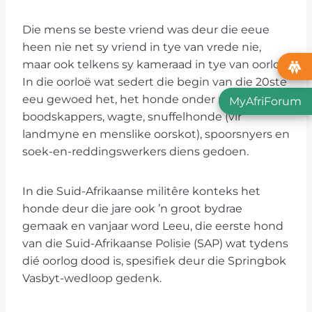
Die mens se beste vriend was deur die eeue
heen nie net sy vriend in tye van vrede nie,
maar ook telkens sy kameraad in tye van oorlog.
In die oorloë wat sedert die begin van die 20ste
eeu gewoed het, het honde onder meer as
MyAfriForum
boodskappers, wagte, snuffelhonde (vir
landmyne en menslike oorskot), spoorsnyers en
soek-en-reddingswerkers diens gedoen.
In die Suid-Afrikaanse militêre konteks het
honde deur die jare ook ’n groot bydrae
gemaak en vanjaar word Leeu, die eerste hond
van die Suid-Afrikaanse Polisie (SAP) wat tydens
dié oorlog dood is, spesifiek deur die Springbok
Vasbyt-wedloop gedenk.