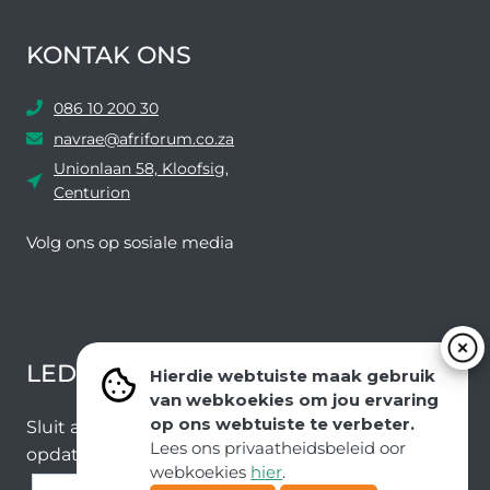
KONTAK ONS
086 10 200 30
navrae@afriforum.co.za
Unionlaan 58, Kloofsig,
Centurion
Volg ons ​​op sosiale media
Facebook
Twitter
YouTube
Instagram
LEDEVOORDELE NUUSBRIEF
Hierdie webtuiste maak gebruik
van webkoekies om jou ervaring
op ons webtuiste te verbeter.
Sluit aan by ons e-poslys om die nuutste nuus en
Lees ons privaatheidsbeleid oor
opdaterings van ons span te ontvang.
webkoekies
hier
.