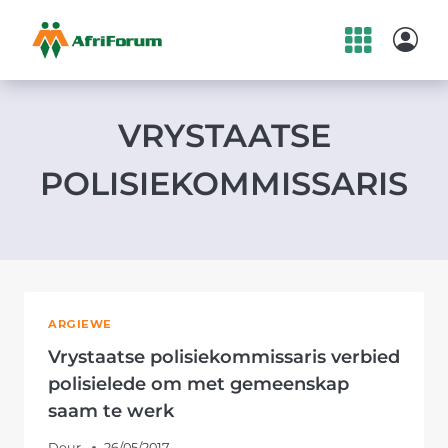
Skip
to
content
VRYSTAATSE
POLISIEKOMMISSARIS
ARGIEWE
Vrystaatse polisiekommissaris verbied
polisielede om met gemeenskap
saam te werk
Deur
26/05/2017