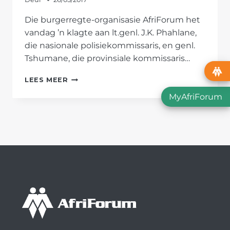
Die burgerregte-organisasie AfriForum het
vandag ’n klagte aan lt.genl. J.K. Phahlane,
die nasionale polisiekommissaris, en genl.
Tshumane, die provinsiale kommissaris…
VRYSTAATSE
LEES MEER
POLISIEKOMMISSARIS
MyAfriForum
VERBIED
POLISIELEDE
OM
MET
GEMEENSKAP
SAAM
TE
WERK