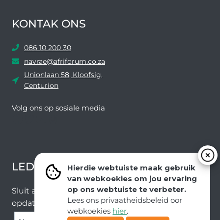
KONTAK ONS
086 10 200 30
navrae@afriforum.co.za
Unionlaan 58, Kloofsig,
Centurion
Volg ons ​​op sosiale media
Facebook
Twitter
YouTube
Instagram
LEDEVOORDELE NUUSBRIEF
Hierdie webtuiste maak gebruik
van webkoekies om jou ervaring
op ons webtuiste te verbeter.
Sluit aan by ons e-poslys om die nuutste nuus en
Lees ons privaatheidsbeleid oor
opdaterings van ons span te ontvang.
webkoekies
hier
.