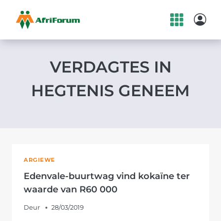
Skip
to
content
VERDAGTES IN
HEGTENIS GENEEM
ARGIEWE
Edenvale-buurtwag vind kokaïne ter
waarde van R60 000
Deur
28/03/2019