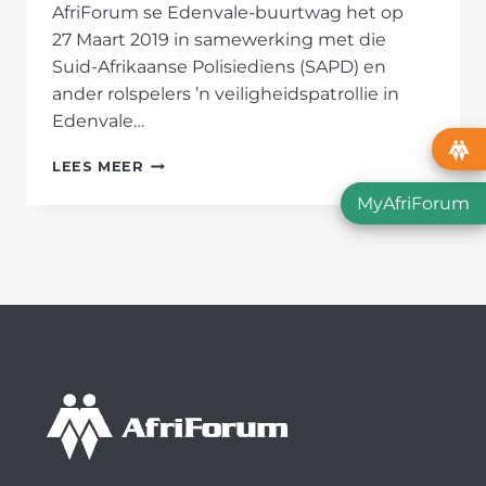
AfriForum se Edenvale-buurtwag het op
27 Maart 2019 in samewerking met die
Suid-Afrikaanse Polisiediens (SAPD) en
ander rolspelers ’n veiligheidspatrollie in
Edenvale…
EDENVALE-
LEES MEER
BUURTWAG
MyAfriForum
VIND
KOKAÏNE
TER
WAARDE
VAN
R60 000