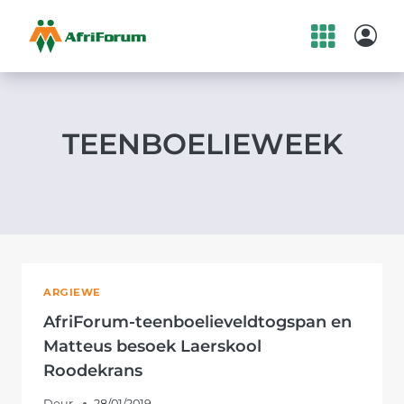
Skip
to
content
TEENBOELIEWEEK
ARGIEWE
AfriForum-teenboelieveldtogspan en
Matteus besoek Laerskool
Roodekrans
Deur
28/01/2019