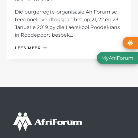
Die burgerregte-organisasie AfriForum se
teenboelieveldtogspan het op 21, 22 en 23
Januarie 2019 by die Laerskool Roodekrans
in Roodepoort besoek…
AFRIFORUM-
LEES MEER
TEENBOELIEVELDTOGSPAN
MyAfriForum
EN
MATTEUS
BESOEK
LAERSKOOL
ROODEKRANS