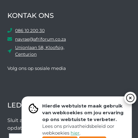
KONTAK ONS
086 10 200 30
navrae@afriforum.co.za
Unionlaan 58, Kloofsig,
Centurion
Volg ons ​​op sosiale media
Facebook
Twitter
YouTube
Instagram
LEDEVOORDELE NUUSBRIEF
Hierdie webtuiste maak gebruik
van webkoekies om jou ervaring
op ons webtuiste te verbeter.
Sluit aan by ons e-poslys om die nuutste nuus en
Lees ons privaatheidsbeleid oor
opdaterings van ons span te ontvang.
webkoekies
hier
.