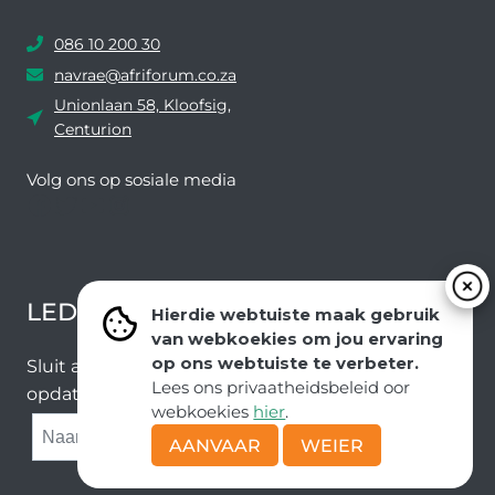
BESKERM
WORD
086 10 200 30
navrae@afriforum.co.za
Unionlaan 58, Kloofsig,
Centurion
Volg ons ​​op sosiale media
Facebook
Twitter
YouTube
Instagram
LEDEVOORDELE NUUSBRIEF
Hierdie webtuiste maak gebruik
van webkoekies om jou ervaring
op ons webtuiste te verbeter.
Sluit aan by ons e-poslys om die nuutste nuus en
Lees ons privaatheidsbeleid oor
opdaterings van ons span te ontvang.
webkoekies
hier
.
SUBMIT
AANVAAR
WEIER