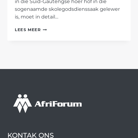
in die Suid-Gautengse hoër hof in die
sogenaamde skolegodsdienssaak gelewer
is, moet in detail…
AFRIFORUM
LEES MEER
BESTUDEER
UITSPRAAK
IN
SKOLEGODSDIENSSAAK
–
GEMEENSKAP
SE
REG
TOT
DIE
KEUSE
VAN
‘N
SKOOL
SE
ETOS
MOET
KONTAK ONS