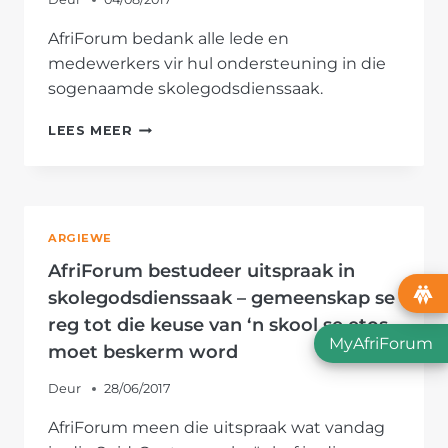
AfriForum bedank alle lede en
medewerkers vir hul ondersteuning in die
sogenaamde skolegodsdienssaak.
AFRIFORUM
LEES MEER
BEDANK
LEDE,
MEDEWERKERS
VIR
STEUN
ARGIEWE
IN
SKOLESAAK
AfriForum bestudeer uitspraak in
WAT
skolegodsdienssaak – gemeenskap se
GODSDIENSVRYHEID
reg tot die keuse van ‘n skool se etos
BESKERM
MyAfriForum
moet beskerm word
Deur
28/06/2017
AfriForum meen die uitspraak wat vandag