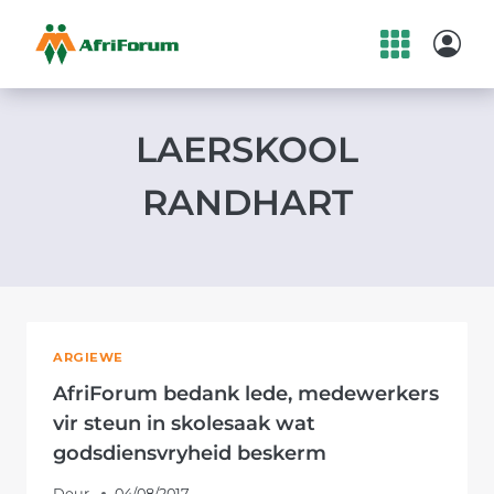
Skip
to
content
LAERSKOOL
RANDHART
ARGIEWE
AfriForum bedank lede, medewerkers
vir steun in skolesaak wat
godsdiensvryheid beskerm
Deur
04/08/2017