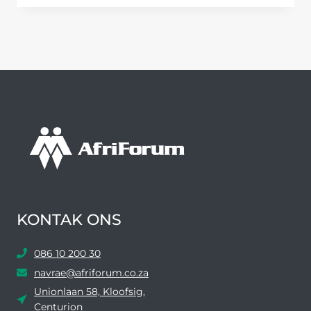
ANTWOORDE
OOR
AANWYSING
VAN
VERVAARDIGER
VAN
NUWE
SLIMRYBEWYSE
KONTAK ONS
086 10 200 30
navrae@afriforum.co.za
Unionlaan 58, Kloofsig,
Centurion