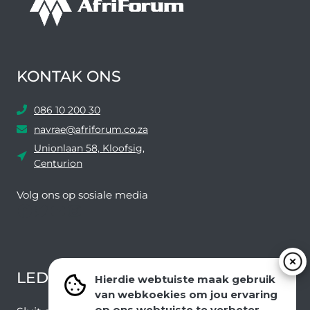
IS
LIEF
VIR
HAAR
–
DIS
KONTAK ONS
AL’
086 10 200 30
navrae@afriforum.co.za
Unionlaan 58, Kloofsig,
Centurion
Volg ons ​​op sosiale media
Facebook
Twitter
YouTube
Instagram
LEDEVOORDELE NUUSBRIEF
Hierdie webtuiste maak gebruik
van webkoekies om jou ervaring
op ons webtuiste te verbeter.