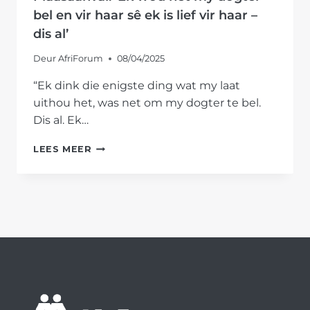
ONTEIENING
bel en vir haar sê ek is lief vir haar –
KAP
dis al’
Deur
AfriForum
08/04/2025
“Ek dink die enigste ding wat my laat
uithou het, was net om my dogter te bel.
Dis al. Ek…
PLAASAANVAL:
LEES MEER
‘EK
WOU
NET
MY
DOGTER
BEL
EN
VIR
HAAR
SÊ
EK