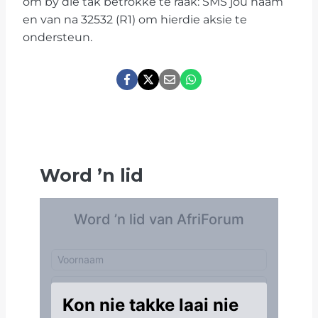
om by die tak betrokke te raak: SMS jou naam
en van na 32532 (R1) om hierdie aksie te
ondersteun.
Word
’
n lid