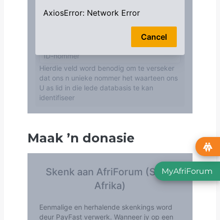
Maak
’
n donasie
MyAfriForum