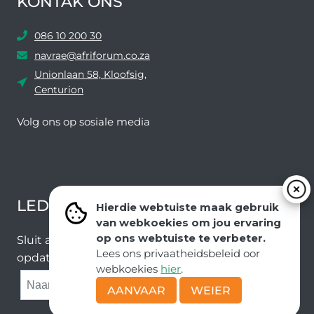
KONTAK ONS
086 10 200 30
navrae@afriforum.co.za
Unionlaan 58, Kloofsig,
Centurion
Volg ons ​​op sosiale media
Facebook
Twitter
YouTube
Instagram
LEDEVOORDELE NUUSBRIEF
Hierdie webtuiste maak gebruik
van webkoekies om jou ervaring
op ons webtuiste te verbeter.
Sluit aan by ons e-poslys om die nuutste nuus en
Lees ons privaatheidsbeleid oor
opdaterings van ons span te ontvang.
webkoekies
hier
.
SUBMIT
AANVAAR
WEIER