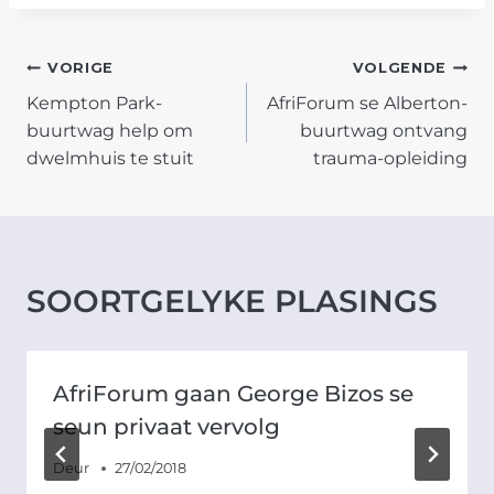
POST
VORIGE
VOLGENDE
Kempton Park-
AfriForum se Alberton-
NAVIGATION
buurtwag help om
buurtwag ontvang
dwelmhuis te stuit
trauma-opleiding
SOORTGELYKE PLASINGS
AfriForum gaan George Bizos se
seun privaat vervolg
Deur
27/02/2018