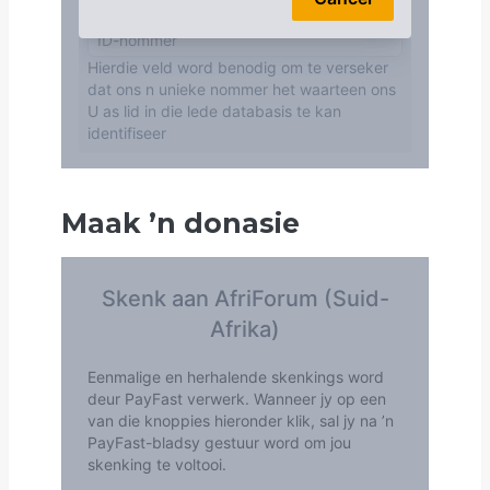
Maak
’
n donasie