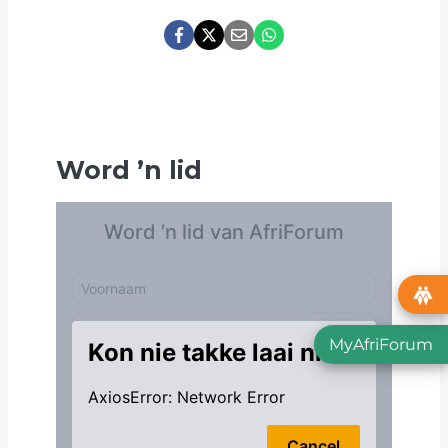
Word
’
n lid
MyAfriForum