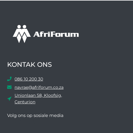
KONTAK ONS
086 10 200 30
navrae@afriforum.co.za
Unionlaan 58, Kloofsig,
Centurion
Volg ons ​​op sosiale media
Facebook
Twitter
YouTube
Instagram