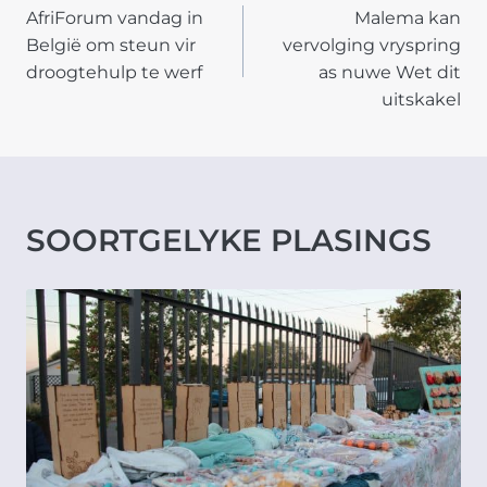
AfriForum vandag in
Malema kan
NAVIGATION
België om steun vir
vervolging vryspring
droogtehulp te werf
as nuwe Wet dit
uitskakel
SOORTGELYKE PLASINGS