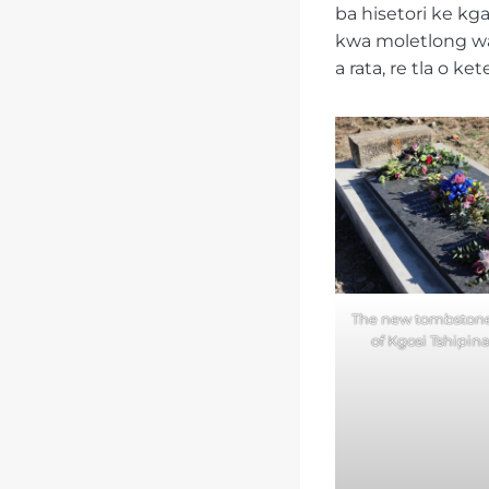
ba hisetori ke kga
kwa moletlong wa
a rata, re tla o k
The new tombstone
of Kgosi Tshipin