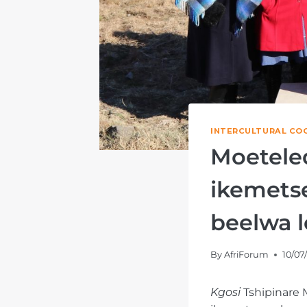
INTERCULTURAL CO
Moetele
ikemetse
beelwa l
By
AfriForum
10/07
Kgosi
Tshipinare 