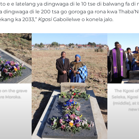
to e e latelang ya dingwaga di le 10 tse di balwang fa di n
 dingwaga di le 200 tsa go goroga ga rona kwa Thaba’N
etekang ka 2033,”
Kgosi
Gaboilelwe o konela jalo.
 on the grave
The Kgosi o
are Moroka.
Seleka, Kgos
(middle), at 
new 