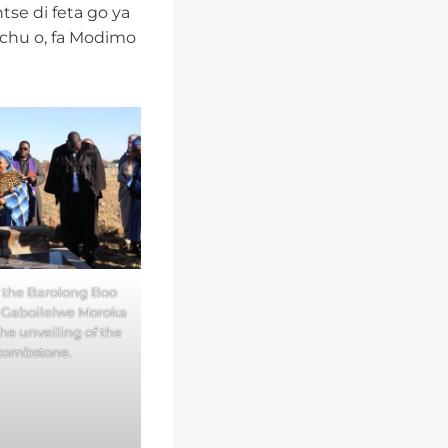
tse di feta go ya
chu o, fa Modimo
f the Barolong Boo
i Gaboilelwe Moroka
the unveiling of the
tombstone.