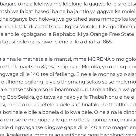
gare o ne a lelekwa mo lefelong la gagwe le le sirele
tshiwa fa batlhasedi ba ne ba ja ntlo ya gagwe ka molel
a tlhaloganya botlhokwa jwa go tshedisana mmogo ka kag
e a latela dikgato tsa ga Kgosi Moroka II ka go tlhom
lano le kgolagano le Rephaboliki ya Orange Free State 
 kgosi pele ga gagwe le ene a ile a dira ka 1865.
a a nna le mathata a le mantsi, mme MORENA o mo gol
re tlotla rraetsho
Kgosi
Tshipinare Moroka, yo o neng a 
ingwaga di le 140 tse di fetileng. E ne e le monna yo o si
 o tlhomologileng le yo o tlhomang sekao se se molemo
 a emetse tshiamiso le boammaaruri. O ne a tlhomiwa go
g Boo Seleka, go tswa ka nako ya fa Thaba’Nchu e ne e 
i, mme o ne a e etelela pele ka tlhoafalo. Ke tlhotlhele
 botlhale e bile a bonela dilo kwa pele. O ne a na le dino
a re ntse re mo gopola le go mo tlotla, gompieno, maika
pele dingwaga tse dingwe gape di le 140 a mo magetleng
, ra ikgalemela, mme ra aga setšhaba gore bagologolwan