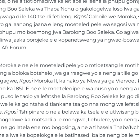
i, o ne a tlotlomadiwa ka letlapa le lesha la phupu gomp
ng Boo Seleka wa Thaba’Nchu o gakologelwa loso lwa g
waga di le 140 tse di fetileng.
Kgosi
Gaboilelwe Moroka, s
yo ga jaanong jaana e leng moeteledipele wa segosi wa 
la phupu mo boemong jwa Barolong Boo Seleka. Go agiwa g
irwa jaaka porojeke e e kopanetsweng ya ngwao-boswa
 AfriForum.
Moroka e ne e le moeteledipele yo o rotloetsang le motl
ng a boloka botshelo jwa ga rraagwe yo a neng a tlile go
 gagwe,
Kgosi
Moroka II, ka nako ya Ntwa ya ga Viervoet
o ka 1851. E ne e le moeteledipele wa puso yo o neng a 
puso le taolo ya lefatshe la Barolong Boo Seleka ka go dir
we le ka go ntsha ditlankana tsa go nna mong wa lefats
e.
Kgosi
Tshipinare o ne a bolawa ka tsela e e utlwisang 
golowe ka motsadi a le mongwe, Lehulere, yo o neng 
ne go latela ene mo bogosing, a ne a tlhasela Thaba’Nc
e a lwa ka bopelokgale le batlhasedi ba ba neng ba le 