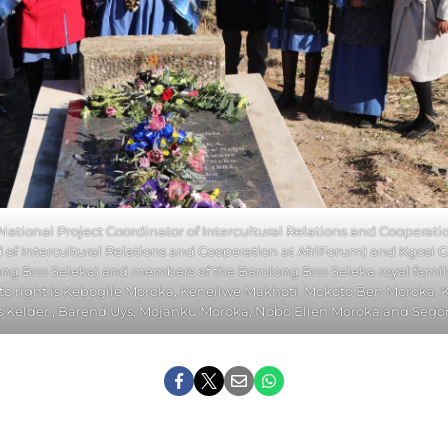
National Project Coordinator of Intercultural Relations and Cooperatio
of Intercultural Relations and Cooperation at AfriForum) and Kgosi
long Boo Seleka) and members of the Barolong Boo Seleka royal fami
t to right is Kebogile Moroka, Keneilwe Makhoti, Mokoto Ben Moroka, 
 Kelder , Barend Uys, Mojanku Moroka, Nobo Ellen Moroka and Sego