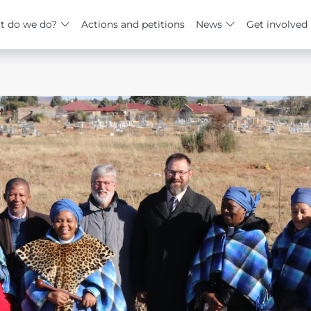
t do we do?
Actions and petitions
News
Get involved