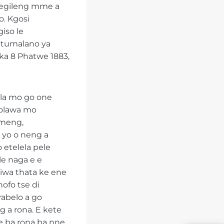
tsegileng mme a
o. Kgosi
iso le
a tumalano ya
ka 8 Phatwe 1883,
ola mo go one
bolawa mo
ameng,
 yo o neng a
 etelela pele
le naga e e
diwa thata ke ene
nofo tse di
rabelo a go
 a rona. E kete
e ba rona ba nne