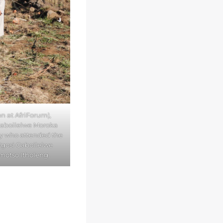
n at AfriForum),
 Gaboilelwe Moroka
ly who attended the
Kgosi Gaboilelwe
motso Itholeng.