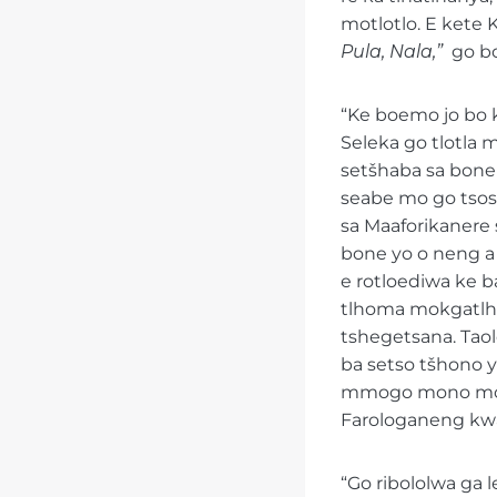
motlotlo. E kete K
Pula, Nala,”
go bo
“Ke boemo jo bo 
Seleka go tlotla 
setšhaba sa bone 
seabe mo go tsoso
sa Maaforikanere
bone yo o neng a 
e rotloediwa ke b
tlhoma mokgatlho
tshegetsana. Taol
ba setso tšhono y
mmogo mono mo Afo
Farologaneng kwa
“Go ribololwa ga 