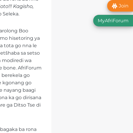
Join
oto!!! Kagisho,
 Seleka.
MyAfriForum
arolong Boo
 mo hisetoring ya
a tota go nna le
 Setšhaba sa setso
a modiredi wa
le bone. AfriForum
e berekela go
 e kgonang go
 e nayang baagi
ona ka go dirisana
e ga Ditso Tse di
 bagaka ba rona