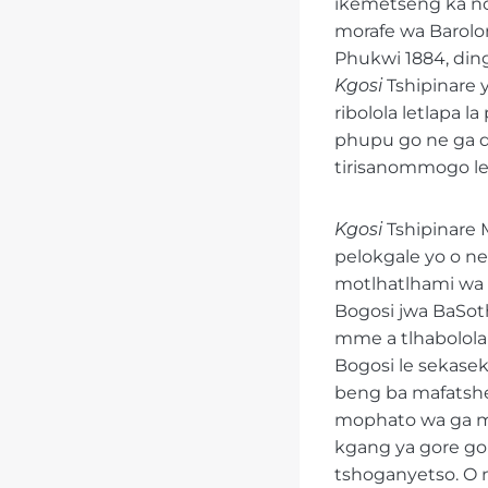
ikemetseng ka nos
morafe wa Barolo
Phukwi 1884, ding
Kgosi
Tshipinare 
ribolola letlapa 
phupu go ne ga d
tirisanommogo le
Kgosi
Tshipinare 
pelokgale yo o ne
motlhatlhami wa
Bogosi jwa BaSoth
mme a tlhabolola 
Bogosi le sekasek
beng ba mafatsh
mophato wa ga mo
kgang ya gore go 
tshoganyetso. O n