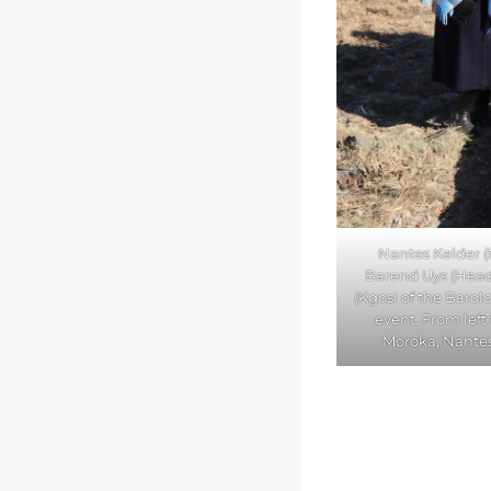
Nantes Kelder (
Barend Uys (Head 
(Kgosi of the Baro
event. From lef
Moroka, Nantes