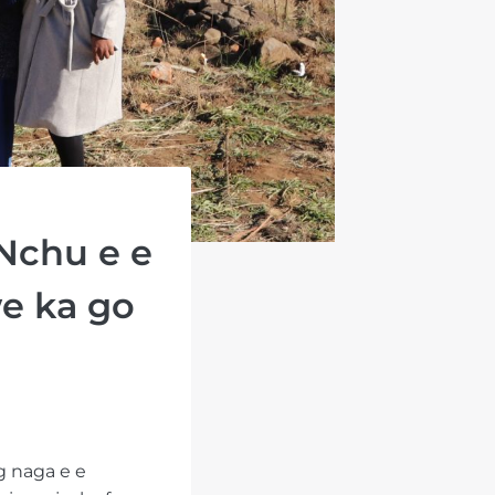
Nchu e e
we ka go
g naga e e