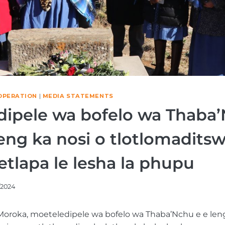
OPERATION
|
MEDIA STATEMENTS
dipele wa bofelo wa Thaba’
ng ka nosi o tlotlomadits
etlapa le lesha la phupu
/2024
Moroka, moeteledipele wa bofelo wa Thaba’Nchu e e len