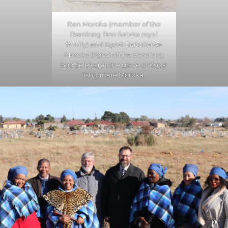
Ben Moroka (member of the
Barolong Boo Seleka royal
family) and Kgosi Gaboilelwe
Moroka (Kgosi of the Barolong
Boo Seleka) at the grave of Kgosi
Tshipinare Moroka.