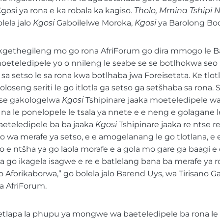
gosi ya rona e ka robala ka kagiso.
Tholo, Mmina Tshipi N
lela jalo
Kgosi
Gaboilelwe Moroka,
Kgosi
ya Barolong Boo
kgethegileng mo go rona AfriForum go dira mmogo le B
moeteledipele yo o nnileng le seabe se se botlhokwa seo
sa setso le sa rona kwa botlhaba jwa Foreisetata. Ke tlotl
loseng seriti le go itlotla ga setso ga setšhaba sa rona.
 se gakologelwa
Kgosi
Tshipinare jaaka moeteledipele w
na le ponelopele le tsala ya nnete e e neng e golagane 
aeteledipele ba ba jaaka
Kgosi
Tshipinare jaaka re ntse r
 wa merafe ya setso, e e amogelanang le go tlotlana, e
o e ntšha ya go laola morafe e a gola mo gare ga baagi e
a go ikagela isagwe e re e batlelang bana ba merafe ya r
rikaborwa,” go bolela jalo Barend Uys, wa Tirisano Gar
 AfriForum.
letlapa la phupu ya mongwe wa baeteledipele ba rona le