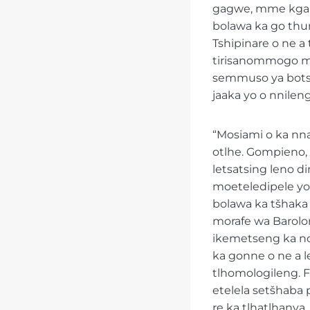
gagwe, mme kgaba
bolawa ka go thun
Tshipinare o ne 
tirisanommogo mm
semmuso ya botsa
jaaka yo o nnileng
“Mosiami o ka nn
otlhe. Gompieno, 
letsatsing leno d
moeteledipele yo
bolawa ka tšhaka
morafe wa Barolon
ikemetseng ka nos
ka gonne o ne a le
tlhomologileng. F
etelela setšhaba 
re ka tlhatlhanya