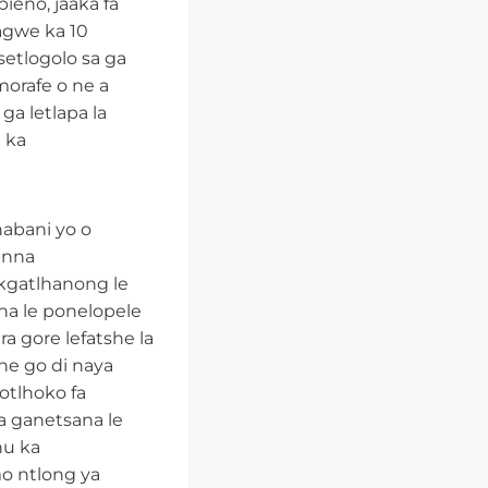
ieno, jaaka fa
agwe ka 10
etlogolo sa ga
morafe o ne a
a letlapa la
 ka
habani yo o
 nna
 kgatlhanong le
na le ponelopele
a gore lefatshe la
he go di naya
botlhoko fa
a ganetsana le
hu ka
mo ntlong ya