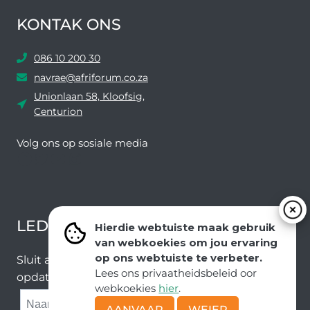
KONTAK ONS
086 10 200 30
navrae@afriforum.co.za
Unionlaan 58, Kloofsig,
Centurion
Volg ons ​​op sosiale media
Facebook
Twitter
YouTube
Instagram
LEDEVOORDELE NUUSBRIEF
Hierdie webtuiste maak gebruik
van webkoekies om jou ervaring
op ons webtuiste te verbeter.
Sluit aan by ons e-poslys om die nuutste nuus en
Lees ons privaatheidsbeleid oor
opdaterings van ons span te ontvang.
webkoekies
hier
.
SUBMIT
AANVAAR
WEIER