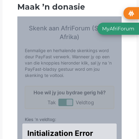
Maak
’
n donasie
MyAfriForum