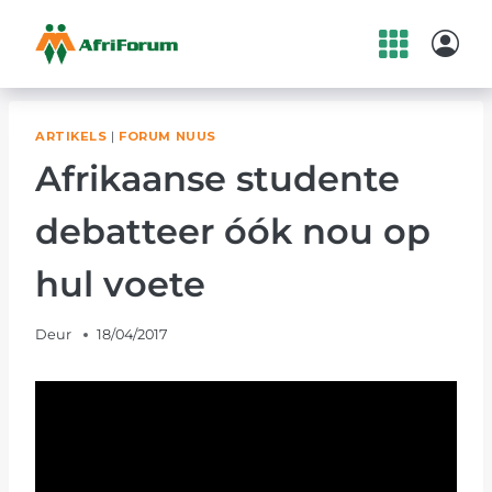
Skip
to
content
ARTIKELS
|
FORUM NUUS
Afrikaanse studente
debatteer óók nou op
hul voete
Deur
18/04/2017