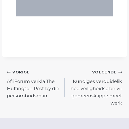
POST
VORIGE
VOLGENDE
AfriForum verkla The
Kundiges verduidelik
NAVIGATION
Huffington Post by die
hoe veiligheidsplan vir
persombudsman
gemeenskappe moet
werk