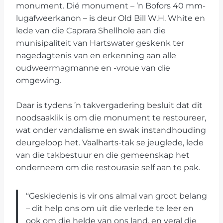
monument. Dié monument – ’n Bofors 40 mm-
lugafweerkanon – is deur Old Bill W.H. White en
lede van die Caprara Shellhole aan die
munisipaliteit van Hartswater geskenk ter
nagedagtenis van en erkenning aan alle
oudweermagmanne en -vroue van die
omgewing.
Daar is tydens ’n takvergadering besluit dat dit
noodsaaklik is om die monument te restoureer,
wat onder vandalisme en swak instandhouding
deurgeloop het. Vaalharts-tak se jeuglede, lede
van die takbestuur en die gemeenskap het
onderneem om die restourasie self aan te pak.
“Geskiedenis is vir ons almal van groot belang
– dit help ons om uit die verlede te leer en
ook om die helde van ons land, en veral die