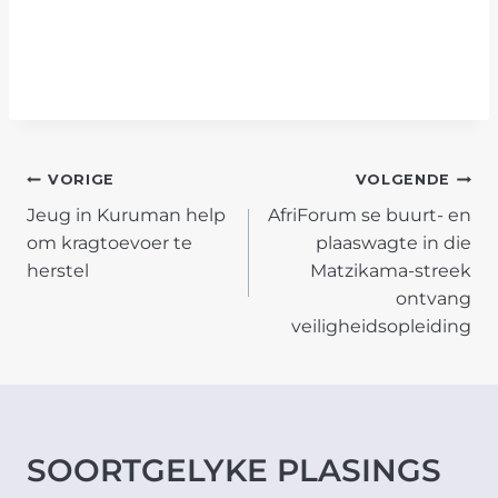
POST
VORIGE
VOLGENDE
Jeug in Kuruman help
AfriForum se buurt- en
NAVIGATION
om kragtoevoer te
plaaswagte in die
herstel
Matzikama-streek
ontvang
veiligheidsopleiding
SOORTGELYKE PLASINGS