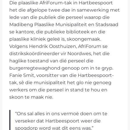
Die plaaslike AfriForum-tak in Hartbeespoort
het die afgelope twee dae in samewerking met
lede van die publiek die perseel waarop die
Madibeng Plaaslike Munisipaliteit en Stadsraad
se kantore, die publieke biblioteek en die
plaaslike kliniek geleë is, skoongemaak.
Volgens Hendrik Oosthuizen, AfriForum se
distrikskoördineerder vir Noordwes, het die
haglike toestand van dié perseel die
burgerregtewaghond genoop om in te gryp.
Fanie Smit, voorsitter van die Hartbeespoort-
tak, sê die munisipaliteit het glo nie genoeg
werkers om die perseel in stand te hou en
skoon te maak nie.
“Ons sal alles in ons vermoë doen om te
verseker dat Hartbeespoort weer die
spogdorp word wat dit eens was.”