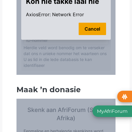
Maak
’
n donasie
MyAfriForum