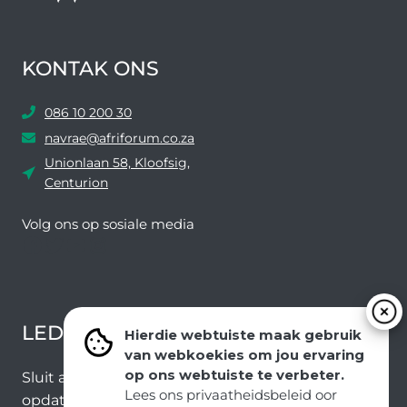
KONTAK ONS
086 10 200 30
navrae@afriforum.co.za
Unionlaan 58, Kloofsig,
Centurion
Volg ons ​​op sosiale media
Facebook
Twitter
YouTube
Instagram
LEDEVOORDELE NUUSBRIEF
Hierdie webtuiste maak gebruik
van webkoekies om jou ervaring
op ons webtuiste te verbeter.
Sluit aan by ons e-poslys om die nuutste nuus en
Lees ons privaatheidsbeleid oor
opdaterings van ons span te ontvang.