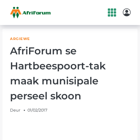
Skip
to
content
ARGIEWE
AfriForum se
Hartbeespoort-tak
maak munisipale
perseel skoon
Deur
01/02/2017