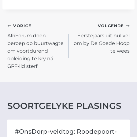
POST
VORIGE
VOLGENDE
AfriForum doen
Eerstejaars uit hul vel
NAVIGATION
beroep op buurtwagte
om by De Goede Hoop
om voortdurend
te wees
opleiding te kry ná
GPF-lid sterf
SOORTGELYKE PLASINGS
#OnsDorp-veldtog: Roodepoort-