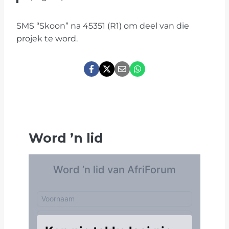
SMS “Skoon” na 45351 (R1) om deel van die
projek te word.
Word
’
n lid