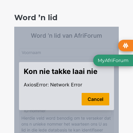
Word ’n lid
MyAfriForum