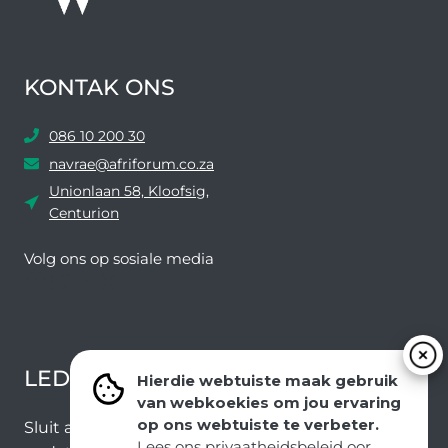
KONTAK ONS
086 10 200 30
navrae@afriforum.co.za
Unionlaan 58, Kloofsig,
Centurion
Volg ons ​​op sosiale media
Facebook
Twitter
YouTube
Instagram
LEDEVOORDELE NUUSBRIEF
Hierdie webtuiste maak gebruik
van webkoekies om jou ervaring
op ons webtuiste te verbeter.
Sluit aan by ons e-poslys om die nuutste nuus en
Lees ons privaatheidsbeleid oor