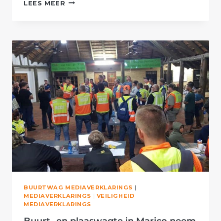
AFRIFORUM
LEES MEER
SE
MOOIRIVIER-
BUURTWAGTE
NEEM
AAN
NASIONALE
PATROLLIE
DEEL
BUURTWAG MEDIAVERKLARINGS
|
MEDIAVERKLARINGS
|
VEILIGHEID
MEDIAVERKLARINGS
Buurt- en plaaswagte in Marico neem