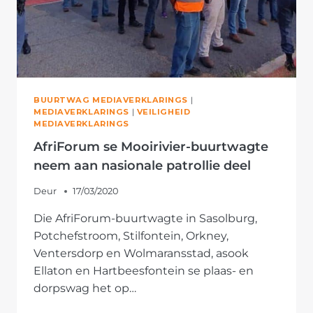
BUURTWAG MEDIAVERKLARINGS
|
MEDIAVERKLARINGS
|
VEILIGHEID
MEDIAVERKLARINGS
AfriForum se Mooirivier-buurtwagte
neem aan nasionale patrollie deel
Deur
17/03/2020
Die AfriForum-buurtwagte in Sasolburg,
Potchefstroom, Stilfontein, Orkney,
Ventersdorp en Wolmaransstad, asook
Ellaton en Hartbeesfontein se plaas- en
dorpswag het op…