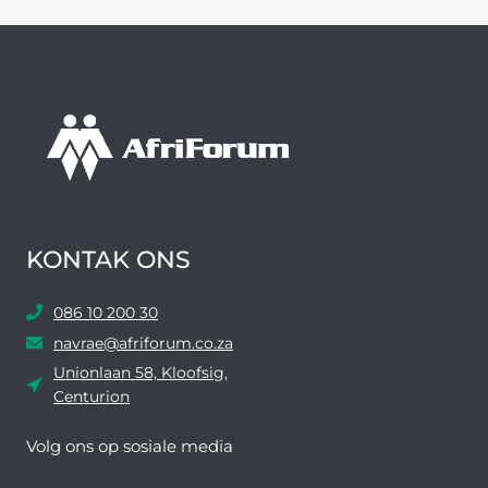
IN
SUID-
AFRIKA
KONTAK ONS
086 10 200 30
navrae@afriforum.co.za
Unionlaan 58, Kloofsig,
Centurion
Volg ons ​​op sosiale media
Facebook
Twitter
YouTube
Instagram