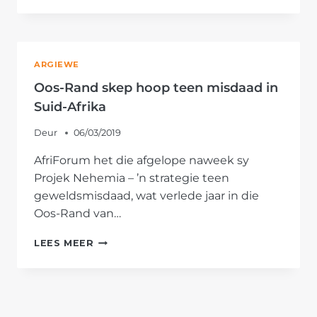
NASIONALE
PATROLLIE
SKEP
HOOP
ARGIEWE
Oos-Rand skep hoop teen misdaad in
Suid-Afrika
Deur
06/03/2019
AfriForum het die afgelope naweek sy
Projek Nehemia – ’n strategie teen
geweldsmisdaad, wat verlede jaar in die
Oos-Rand van…
OOS-
LEES MEER
RAND
SKEP
HOOP
TEEN
MISDAAD