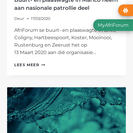
aan nasionale patrollie deel
Deur
17/03/2020
MyAfriForum
AfriForum se buurt- en plaaswagte in Brits,
Coligny, Hartbeespoort, Koster, Mooinooi,
Rustenburg en Zeerust het op
13 Maart 2020 aan dié organisasie…
BUURT-
LEES MEER
EN
PLAASWAGTE
IN
MARICO
NEEM
AAN
NASIONALE
PATROLLIE
DEEL