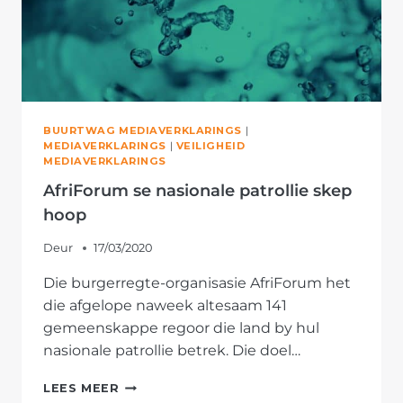
BUURTWAG MEDIAVERKLARINGS
|
MEDIAVERKLARINGS
|
VEILIGHEID
MEDIAVERKLARINGS
AfriForum se nasionale patrollie skep
hoop
Deur
17/03/2020
Die burgerregte-organisasie AfriForum het
die afgelope naweek altesaam 141
gemeenskappe regoor die land by hul
nasionale patrollie betrek. Die doel…
AFRIFORUM
LEES MEER
SE